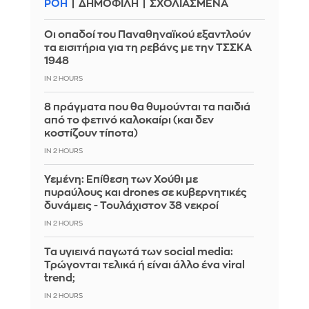
ΡΟΗ
ΔΗΜΟΦΙΛΗ
ΣΧΟΛΙΑΣΜΕΝΑ
Οι οπαδοί του Παναθηναϊκού εξαντλούν
τα εισιτήρια για τη ρεβάνς με την ΤΣΣΚΑ
1948
IN 2 HOURS
8 πράγματα που θα θυμούνται τα παιδιά
από το φετινό καλοκαίρι (και δεν
κοστίζουν τίποτα)
IN 2 HOURS
Υεμένη: Επίθεση των Χούθι με
πυραύλους και drones σε κυβερνητικές
δυνάμεις - Τουλάχιστον 38 νεκροί
IN 2 HOURS
Τα υγιεινά παγωτά των social media:
Τρώγονται τελικά ή είναι άλλο ένα viral
trend;
IN 2 HOURS