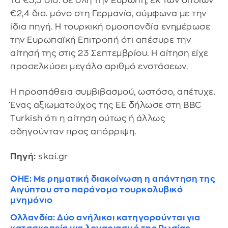
τα €3,5 δισ. σε όλη την Ευρώπη, εκ των οποίων
€2,4 δισ. μόνο στη Γερμανία, σύμφωνα με την
ίδια πηγή. Η τουρκική ομοσπονδία ενημέρωσε
την Ευρωπαϊκή Επιτροπή ότι απέσυρε την
αίτησή της στις 23 Σεπτεμβρίου. Η αίτηση είχε
προσελκύσει μεγάλο αριθμό ενστάσεων.
Η προσπάθεια συμβιβασμού, ωστόσο, απέτυχε.
Ένας αξιωματούχος της ΕΕ δήλωσε στη BBC
Turkish ότι η αίτηση ούτως ή άλλως
οδηγούνταν προς απόρριψη.
Πηγή:
skai.gr
ΟΗΕ: Με ρηματική διακοίνωση η απάντηση της
Αιγύπτου στο παράνομο τουρκολυβικό
μνημόνιο
Ολλανδία: Δύο ανήλικοι κατηγορούνται για