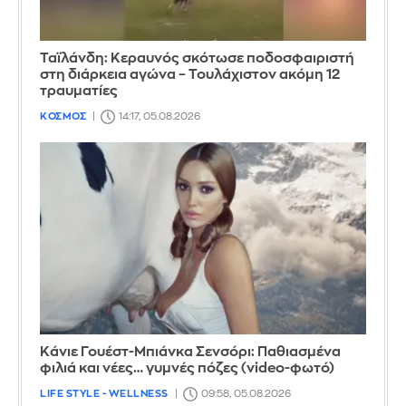
Ταϊλάνδη: Κεραυνός σκότωσε ποδοσφαιριστή
στη διάρκεια αγώνα – Τουλάχιστον ακόμη 12
τραυματίες
ΚΟΣΜΟΣ
14:17, 05.08.2026
Κάνιε Γουέστ-Μπιάνκα Σενσόρι: Παθιασμένα
φιλιά και νέες… γυμνές πόζες (video-φωτό)
LIFE STYLE - WELLNESS
09:58, 05.08.2026