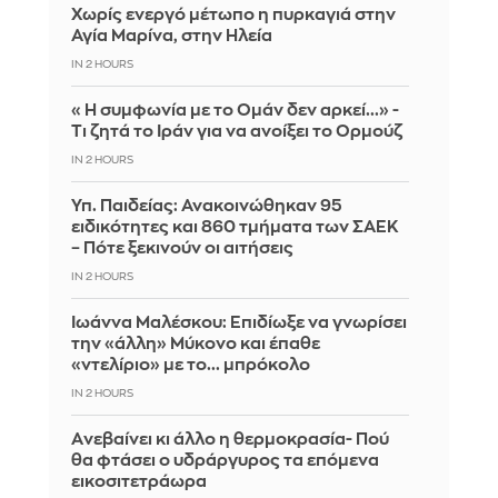
Χωρίς ενεργό μέτωπο η πυρκαγιά στην
Αγία Μαρίνα, στην Ηλεία
IN 2 HOURS
«Η συμφωνία με το Ομάν δεν αρκεί...» -
Τι ζητά το Ιράν για να ανοίξει το Ορμούζ
IN 2 HOURS
Υπ. Παιδείας: Ανακοινώθηκαν 95
ειδικότητες και 860 τμήματα των ΣΑΕΚ
– Πότε ξεκινούν οι αιτήσεις
IN 2 HOURS
Ιωάννα Μαλέσκου: Επιδίωξε να γνωρίσει
την «άλλη» Μύκονο και έπαθε
«ντελίριο» με το... μπρόκολο
IN 2 HOURS
Aνεβαίνει κι άλλο η θερμοκρασία- Πού
θα φτάσει ο υδράργυρος τα επόμενα
εικοσιτετράωρα