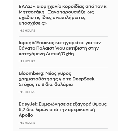
ΕΛΑΣ: «Βιομηχανία κοροϊδίας από τον κ.
Μητσοτάκη - Ξαναπαρουσιάζει ως
σχέδιο τις ίδιες ανεκπλήρωτες
υποσχέσεις»
IN 2 HOURS
Ισραήλ: Έποικος κατηγορείται για τον
θάνατο Παλαιστίνιου ακτιβιστή στην
κατεχόμενη Δυτική Όχθη
IN 2 HOURS
Bloomberg: Νέος γύρος
χρηματοδότησης για τη DeepSeek –
Στόχος τα 8 δισ. δολάρια
IN 2 HOURS
EasyJet: Συμφώνησε σε εξαγορά ύψους
5,7 δισ. λιρών από την αμερικανική
Apollo
IN 2 HOURS