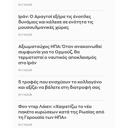
IN 1 HOUR
Ιράν: Ο Αραγτσί εξήρε τις ένοπλες
δυνάμεις και κάλεσε σε ενότητα τις
μουσουλμανικές χώρες
IN 1 HOUR
Αξιωματούχος ΗΠΑ: Όταν ανακοινωθεί
συμφωνία για το Ορμούζ, θα
τερματιστεί ο ναυτικός αποκλεισμός
στο Ιράν
IN 1 HOUR
5 τροφές που ενισχύουν το κολλαγόνο
και αξίζει να βάλετε στη διατροφή σας
IN 1 HOUR
Φον ντερ Λάιεν: «Χαιρετίζω το νέο
πακέτο κυρώσεων κατά της Ρωσίας από
τη Γερουσία των ΗΠΑ»
IN 1 HOUR