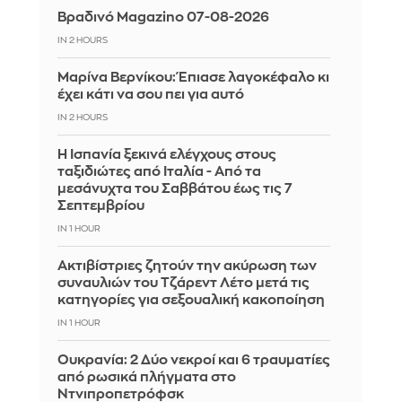
Βραδινό Magazino 07-08-2026
IN 2 HOURS
Μαρίνα Βερνίκου: Έπιασε λαγοκέφαλο κι
έχει κάτι να σου πει για αυτό
IN 2 HOURS
Η Ισπανία ξεκινά ελέγχους στους
ταξιδιώτες από Ιταλία - Από τα
μεσάνυχτα του Σαββάτου έως τις 7
Σεπτεμβρίου
IN 1 HOUR
Ακτιβίστριες ζητούν την ακύρωση των
συναυλιών του Τζάρεντ Λέτο μετά τις
κατηγορίες για σεξουαλική κακοποίηση
IN 1 HOUR
Ουκρανία: 2 Δύο νεκροί και 6 τραυματίες
από ρωσικά πλήγματα στο
Ντνιπροπετρόφσκ