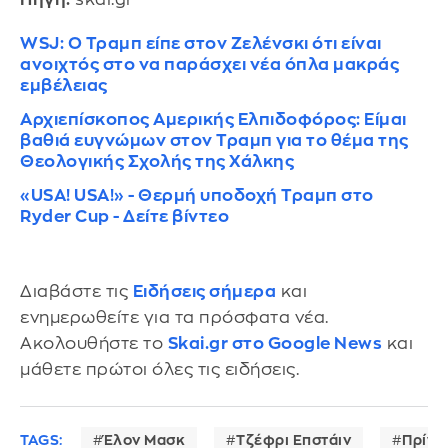
WSJ: Ο Τραμπ είπε στον Ζελένσκι ότι είναι
ανοιχτός στο να παράσχει νέα όπλα μακράς
εμβέλειας
Αρχιεπίσκοπος Αμερικής Ελπιδοφόρος: Είμαι
βαθιά ευγνώμων στον Τραμπ για το θέμα της
Θεολογικής Σχολής της Χάλκης
«USA! USA!» - Θερμή υποδοχή Τραμπ στο
Ryder Cup - Δείτε βίντεο
Διαβάστε τις
Ειδήσεις σήμερα
και
ενημερωθείτε για τα πρόσφατα νέα.
Ακολουθήστε το
Skai.gr στο Google News
και
μάθετε πρώτοι όλες τις ειδήσεις.
TAGS:
Έλον Μασκ
Τζέφρι Επστάιν
Πρίγκ