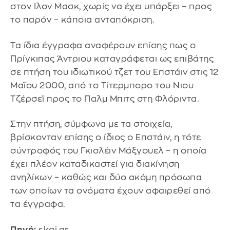
στον Ιλον Μασκ, χωρίς να έχει υπάρξει – προς
το παρόν – κάποια ανταπόκριση.
Τα ίδια έγγραφα αναφέρουν επίσης πως ο
Πρίγκιπας Άντριου καταγράφεται ως επιβάτης
σε πτήση του ιδιωτικού τζετ του Επστάιν στις 12
Μαΐου 2000, από το Τίτερμπορο του Νιου
Τζέρσεϊ προς το Παλμ Μπιτς στη Φλόριντα.
Στην πτήση, σύμφωνα με τα στοιχεία,
βρίσκονταν επίσης ο ίδιος ο Επστάιν, η τότε
σύντροφός του Γκισλέιν Μάξγουελ – η οποία
έχει πλέον καταδικαστεί για διακίνηση
ανηλίκων – καθώς και δύο ακόμη πρόσωπα
των οποίων τα ονόματα έχουν αφαιρεθεί από
τα έγγραφα.
Πηγή:
skai.gr