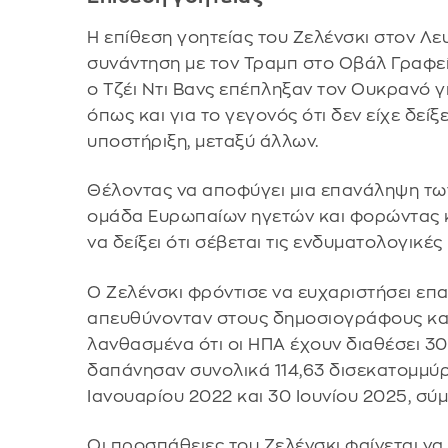
Η επίθεση γοητείας του Ζελένσκι στον Λ
συνάντηση με τον Τραμπ στο Οβάλ Γραφε
ο Τζέι Ντι Βανς επέπληξαν τον Ουκρανό γ
όπως και για το γεγονός ότι δεν είχε δεί
υποστήριξη, μεταξύ άλλων.
Θέλοντας να αποφύγει μια επανάληψη των
ομάδα Ευρωπαίων ηγετών και φορώντας κο
να δείξει ότι σέβεται τις ενδυματολογικέ
Ο Ζελένσκι φρόντισε να ευχαριστήσει επ
απευθύνονταν στους δημοσιογράφους και
λανθασμένα ότι οι ΗΠΑ έχουν διαθέσει 30
δαπάνησαν συνολικά 114,63 δισεκατομμύ
Ιανουαρίου 2022 και 30 Ιουνίου 2025, σύμ
Οι προσπάθειες του Ζελένσκι φαίνεται ν