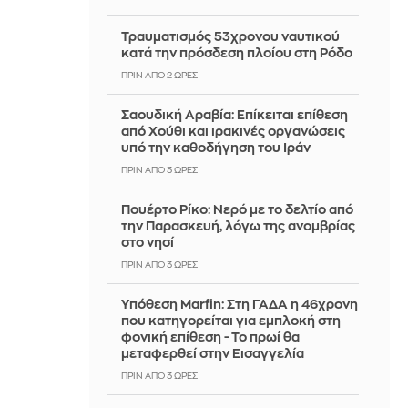
Τραυματισμός 53χρονου ναυτικού
κατά την πρόσδεση πλοίου στη Ρόδο
ΠΡΙΝ ΑΠΌ 2 ΏΡΕΣ
Σαουδική Αραβία: Επίκειται επίθεση
από Χούθι και ιρακινές οργανώσεις
υπό την καθοδήγηση του Ιράν
ΠΡΙΝ ΑΠΌ 3 ΏΡΕΣ
Πουέρτο Ρίκο: Νερό με το δελτίο από
την Παρασκευή, λόγω της ανομβρίας
στο νησί
ΠΡΙΝ ΑΠΌ 3 ΏΡΕΣ
Υπόθεση Marfin: Στη ΓΑΔΑ η 46χρονη
που κατηγορείται για εμπλοκή στη
φονική επίθεση - Το πρωί θα
μεταφερθεί στην Εισαγγελία
ΠΡΙΝ ΑΠΌ 3 ΏΡΕΣ