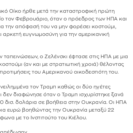
ευκό Οίκο ήρθε μετά την καταστροφική πρώτη
ίο τον Φεβρουάριο, όταν ο πρόεδρος των ΗΠΑ και
ια την απόφασή του να μην φορέσει κοστούμι,
ξει αρκετή ευγνωμοσύνη για την αμερικανική
 ταπεινώσεων, ο Ζελένσκι έφτασε στις ΗΠΑ με μια
στούμι (αν και με στρατιωτική χροιά) θέλοντας
ς προτιμήσεις του Αμερικανού οικοδεσπότη του.
ανειλημμένα τον Τραμπ καθώς οι δύο ηγέτες
 δεν διαφώνησε όταν ο Τραμπ ισχυρίστηκε ξανά
0 δισ. δολάρια σε βοήθεια στην Ουκρανία. Οι ΗΠΑ
ρια ευρώ βοηθώντας την Ουκρανία μεταξύ 22
φωνα με το Ινστιτούτο του Κιέλου.
α απέδωσαν.