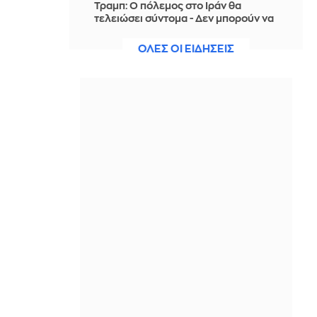
Τραμπ: Ο πόλεμος στο Ιράν θα
τελειώσει σύντομα - Δεν μπορούν να
συνεχίσουν για πολύ ακόμη
ΟΛΕΣ ΟΙ ΕΙΔΗΣΕΙΣ
ΠΡΙΝ ΑΠΌ 3 ΏΡΕΣ
Θαλάσσια ρύπανση στη Δραπετσώνα
– Συνελήφθη ο πλοίαρχος
δεξαμενόπλοιου
ΠΡΙΝ ΑΠΌ 3 ΏΡΕΣ
Διάσωση 30χρονης μετά από πτώση
από την υψηλή γέφυρα της Χαλκίδας
ΠΡΙΝ ΑΠΌ 3 ΏΡΕΣ
Οι τιμές της βενζίνης αυξήθηκαν
εξαιτίας του πολέμου του Τραμπ στο
Ιράν, και όχι λόγω της απληστίας των
πετρελαϊκών εταιρειών
ΠΡΙΝ ΑΠΌ 3 ΏΡΕΣ
Η SpaceX θα κατασκευάσει
σταθμούς παραγωγής ηλεκτρικής