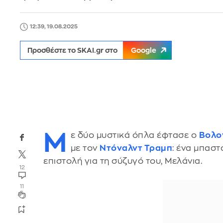
12:39, 19.08.2025
Προσθέστε το SKAI.gr στο
Google
Μ
ε δύο μυστικά όπλα έφτασε ο
Βολον
με τον
Ντόναλντ Τραμπ
: ένα μπαστ
επιστολή για τη σύζυγό του, Μελάνια.
12
11