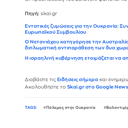
Πηγή:
skai.gr
Εντατικές ζυμώσεις για την Ουκρανία: Σ
Ευρωπαϊκού Συμβουλίου
Ο Νετανιάχου κατηγόρησε την Αυστραλία 
διπλωματική αντιπαράθεση των δυο χωρ
Η ισραηλινή κυβέρνηση ετοιμάζεται να απ
Διαβάστε τις
Ειδήσεις σήμερα
και ενημερω
Ακολουθήστε το
Skai.gr στο Google New
TAGS:
Πόλεμος στην Ουκρανία
Βολοντιμί