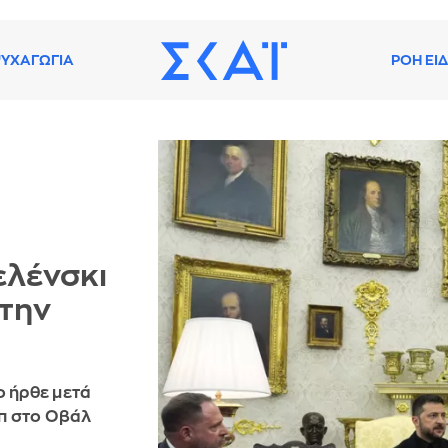
ΥΧΑΓΩΓΙΑ
ΡΟΗ ΕΙ
ελένσκι
 την
ο ήρθε μετά
π στο Οβάλ