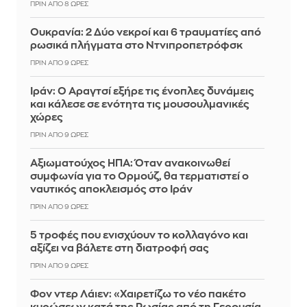
ΠΡΙΝ ΑΠΌ 8 ΏΡΕΣ
Ουκρανία: 2 Δύο νεκροί και 6 τραυματίες από
ρωσικά πλήγματα στο Ντνιπροπετρόφσκ
ΠΡΙΝ ΑΠΌ 9 ΏΡΕΣ
Ιράν: Ο Αραγτσί εξήρε τις ένοπλες δυνάμεις
και κάλεσε σε ενότητα τις μουσουλμανικές
χώρες
ΠΡΙΝ ΑΠΌ 9 ΏΡΕΣ
Αξιωματούχος ΗΠΑ: Όταν ανακοινωθεί
συμφωνία για το Ορμούζ, θα τερματιστεί ο
ναυτικός αποκλεισμός στο Ιράν
ΠΡΙΝ ΑΠΌ 9 ΏΡΕΣ
5 τροφές που ενισχύουν το κολλαγόνο και
αξίζει να βάλετε στη διατροφή σας
ΠΡΙΝ ΑΠΌ 9 ΏΡΕΣ
Φον ντερ Λάιεν: «Χαιρετίζω το νέο πακέτο