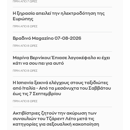
ΠΡΙΝ ΑΠΌ 7 ΏΡΕΣ
Η ξηρασία απειλεί την ηλεκτροδότηση της
Ευρώπης
ΠΡΙΝ ΑΠΌ 8 ΏΡΕΣ
Βραδινό Magazino 07-08-2026
ΠΡΙΝ ΑΠΌ 8 ΏΡΕΣ
Μαρίνα Βερνίκου: Έπιασε λαγοκέφαλο κι έχει
κάτι να σου πει για αυτό
ΠΡΙΝ ΑΠΌ 8 ΏΡΕΣ
Η Ισπανία ξεκινά ελέγχους στους ταξιδιώτες
από Ιταλία - Από τα μεσάνυχτα του Σαββάτου
έως τις 7 Σεπτεμβρίου
ΠΡΙΝ ΑΠΌ 8 ΏΡΕΣ
Ακτιβίστριες ζητούν την ακύρωση των
συναυλιών του Τζάρεντ Λέτο μετά τις
κατηγορίες για σεξουαλική κακοποίηση