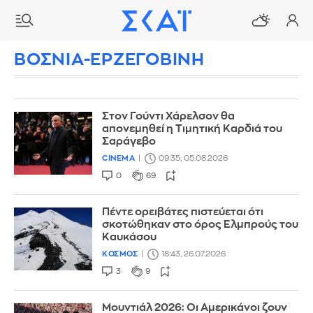
ΒΟΣΝΙΑ-ΕΡΖΕΓΟΒΙΝΗ
Στον Γούντι Χάρελσον θα
απονεμηθεί η Τιμητική Καρδιά του
Σαράγεβο
CINEMA
09:35, 05.08.2026
0
69
Πέντε ορειβάτες πιστεύεται ότι
σκοτώθηκαν στο όρος Ελμπρούς του
Καυκάσου
ΚΟΣΜΟΣ
18:43, 26.07.2026
3
9
Μουντιάλ 2026: Οι Αμερικάνοι ζουν