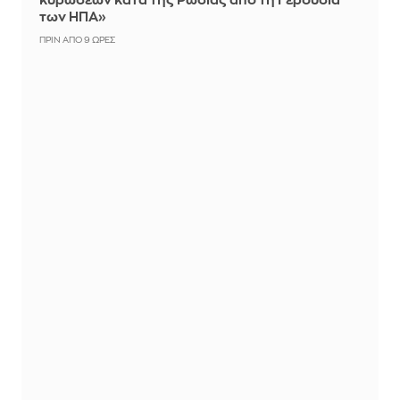
κυρώσεων κατά της Ρωσίας από τη Γερουσία
των ΗΠΑ»
ΠΡΙΝ ΑΠΌ 9 ΏΡΕΣ