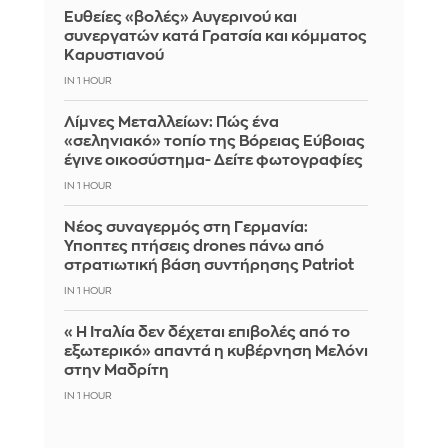
Ευθείες «βολές» Αυγερινού και
συνεργατών κατά Γρατσία και κόμματος
Καρυστιανού
IN 1 HOUR
Λίμνες Μεταλλείων: Πώς ένα
«σεληνιακό» τοπίο της Βόρειας Εύβοιας
έγινε οικοσύστημα- Δείτε φωτογραφίες
IN 1 HOUR
Νέος συναγερμός στη Γερμανία:
Ύποπτες πτήσεις drones πάνω από
στρατιωτική βάση συντήρησης Patriot
IN 1 HOUR
«Η Ιταλία δεν δέχεται επιβολές από το
εξωτερικό» απαντά η κυβέρνηση Μελόνι
στην Μαδρίτη
IN 1 HOUR