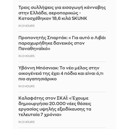
Τρεις συλλήψεις για εισαγωγή κάνναβης
στην Ελλάδα, αεροπορικώς -
Κατασχέθηκαν 18,6 κιλά SKUNK
IN 2 HOURS
Προπονητής Σπαρτάκ: «Για αυτό ο Λιβάι
παραχωρήθηκε δανεικός στον
Παναθηναϊκό»
IN 2 HOURS
Υβόννη Μπόσνιακ: Το νέο μέλος στην
οικογένειά της έχει 4 πόδια και είναι ό,τι
πιο αγαπησιάρικο
IN 2 HOURS
Καλαφάτης στον ΣΚΑΪ: «Έχουμε
δημιουργήσει 20.000 νέες θέσεις
εργασίας υψηλής εξειδίκευσης τα
τελευταία 7 χρόνια»
IN 2 HOURS