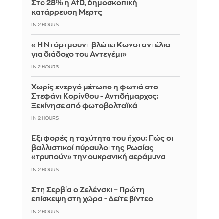
Στο 28% η AfD, δημοσκοπική
κατάρρευση Μερτς
IN 2 HOURS
«Η Ντόρτμουντ βλέπει Κωνσταντέλια
για διάδοχο του Αντεγέμι»
IN 2 HOURS
Χωρίς ενεργό μέτωπο η φωτιά στο
Στεφάνι Κορίνθου - Αντιδήμαρχος:
Ξεκίνησε από φωτοβολταϊκά
IN 2 HOURS
Έξι φορές η ταχύτητα του ήχου: Πώς οι
βαλλιστικοί πύραυλοι της Ρωσίας
«τρυπούν» την ουκρανική αεράμυνα
IN 2 HOURS
Στη Σερβία ο Ζελένσκι – Πρώτη
επίσκεψη στη χώρα - Δείτε βίντεο
IN 2 HOURS