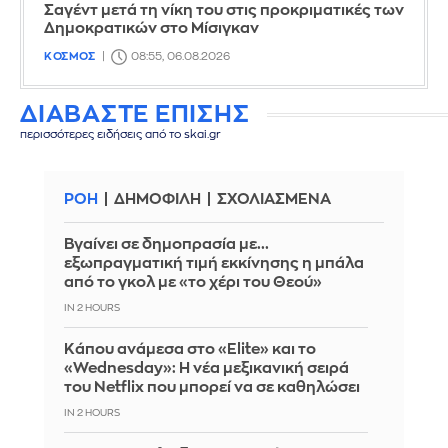
Σαγέντ μετά τη νίκη του στις προκριματικές των
Δημοκρατικών στο Μίσιγκαν
ΚΟΣΜΟΣ
08:55, 06.08.2026
ΔΙΑΒΑΣΤΕ ΕΠΙΣΗΣ
περισσότερες ειδήσεις από το skai.gr
ΡΟΗ
ΔΗΜΟΦΙΛΗ
ΣΧΟΛΙΑΣΜΕΝΑ
Βγαίνει σε δημοπρασία με...
εξωπραγματική τιμή εκκίνησης η μπάλα
από το γκολ με «το χέρι του Θεού»
IN 2 HOURS
Κάπου ανάμεσα στο «Elite» και το
«Wednesday»: Η νέα μεξικανική σειρά
του Netflix που μπορεί να σε καθηλώσει
IN 2 HOURS