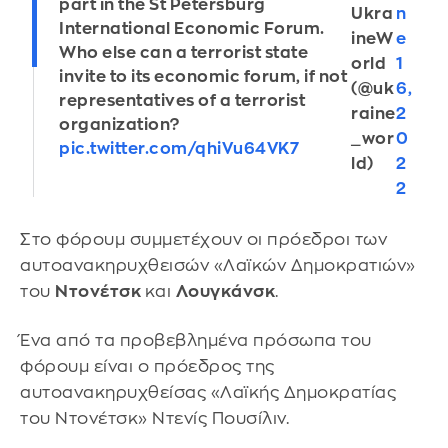
part in the St Petersburg
Ukra
n
International Economic Forum.
ineW
e
Who else can a terrorist state
orld
1
invite to its economic forum, if not
(@uk
6,
representatives of a terrorist
raine
2
organization?
_wor
0
pic.twitter.com/qhiVu64VK7
ld)
2
2
Στο φόρουμ συμμετέχουν οι πρόεδροι των
αυτοανακηρυχθεισών «Λαϊκών Δημοκρατιών»
του
Ντονέτσκ
και
Λουγκάνσκ
.
Ένα από τα προβεβλημένα πρόσωπα του
φόρουμ είναι ο πρόεδρος της
αυτοανακηρυχθείσας «Λαϊκής Δημοκρατίας
του Ντονέτσκ» Ντενίς Πουσίλιν.