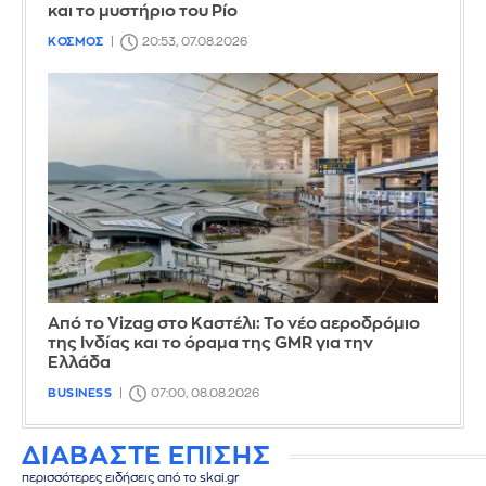
και το μυστήριο του Ρίο
ΚΟΣΜΟΣ
20:53, 07.08.2026
Από το Vizag στο Καστέλι: Το νέο αεροδρόμιο
της Ινδίας και το όραμα της GMR για την
Ελλάδα
BUSINESS
07:00, 08.08.2026
ΔΙΑΒΑΣΤΕ ΕΠΙΣΗΣ
περισσότερες ειδήσεις από το skai.gr