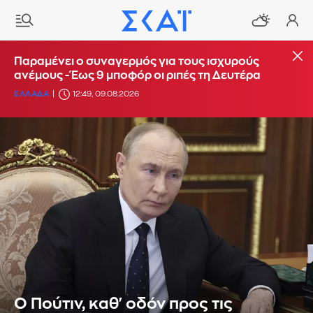
Παραμένει ο συναγερμός για τους ισχυρούς
ανέμους - Έως 9 μποφόρ οι ριπές τη Δευτέρα
ΕΛΛΑΔΑ
12:49, 09.08.2026
Ο Πούτιν, καθ' οδόν προς τις