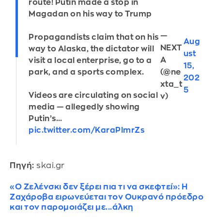
route! Putin made a stop in
Magadan on his way to Trump
—
Propagandists claim that on his
Aug
NEXT
way to Alaska, the dictator will
ust
A
visit a local enterprise, go to a
15,
(@ne
park, and a sports complex.
202
xta_t
5
Videos are circulating on social
v)
media — allegedly showing
Putin’s…
pic.twitter.com/KaraPlmrZs
Πηγή:
skai.gr
«Ο Ζελένσκι δεν ξέρει πια τι να σκεφτεί»: Η
Ζαχάροβα ειρωνεύεται τον Ουκρανό πρόεδρο
και τον παρομοιάζει με...άλκη