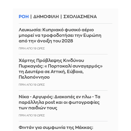
ΡΟΗ
ΔΗΜΟΦΙΛΗ
ΣΧΟΛΙΑΣΜΕΝΑ
Λευκωσία: Κυπριακό φυσικό αέριο
μπορεί να τροφοδοτήσει την Ευρώπη
από την άνοιξη του 2028
ΠΡΙΝ ΑΠΌ 19 ΏΡΕΣ
Χάρτης Πρόβλεψης Κινδύνου
Πυρκαγιάς: «Πορτοκαλί συναγερμός»
τη Δευτέρα σε Αττική, Εύβοια,
Πελοπόννησο
ΠΡΙΝ ΑΠΌ 19 ΏΡΕΣ
Νίκα - Αργυρός: Διακοπές εν πλω - Τα
παράλληλα post και οι φωτογραφίες
των παιδιών τους
ΠΡΙΝ ΑΠΌ 19 ΏΡΕΣ
Φιντάν για συμφωνία της Μέκκας: