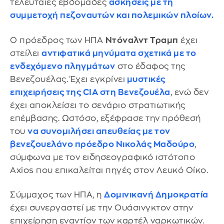
τελευταίες εβδομάδες
ασκήσεις με τη
συμμετοχή πεζοναυτών και πολεμικών πλοίων.
Ο πρόεδρος των ΗΠΑ
Ντόναλντ Τραμπ
έχει
στείλει
αντιφατικά μηνύματα σχετικά με το
ενδεχόμενο πληγμάτων
στο έδαφος της
Βενεζουέλας. Έχει εγκρίνει
μυστικές
επιχειρήσεις της CIA στη Βενεζουέλα
, ενώ δεν
έχει αποκλείσει το σενάριο στρατιωτικής
επέμβασης. Ωστόσο, εξέφρασε την πρόθεσή
του
να συνομιλήσει απευθείας με τον
βενεζουελάνο πρόεδρο Νικολάς Μαδούρο
,
σύμφωνα με τον ειδησεογραφικό ιστότοπο
Axios που επικαλείται πηγές στον Λευκό Οίκο.
Σύμμαχος των ΗΠΑ, η
Δομινικανή Δημοκρατία
έχει συνεργαστεί με την Ουάσινγκτον στην
επιχείρηση εναντίον των καρτέλ ναρκωτικών.