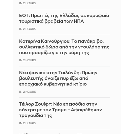
IN 2 HOURS
ΕΟΤ: Πρωτιές της Ελλάδας σε κορυφαία
τουριστικά βραβεία των ΗΠΑ
IN 2 HOURS
Κατερίνα Καινούργιου: Το πανάκριβο,
συλλεκτικό δώρο από την ντουλάπα της
που προορίζει για την κόρη της
IN 2 HOURS
Νέο φονικό στην Ταϊλάνδη: Πρώην
βουλευτής άνοιξε πυρ έξω από
επαρχιακό κυβερνητικό κτίριο
IN 2 HOURS
Τέιλορ Σουίφτ: Νέο επεισόδιο στην
κόντρα με τον Τραμπ – Αφαιρέθηκαν
τραγούδια της
IN 2 HOURS