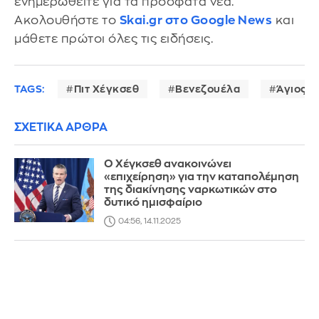
ενημερωθείτε για τα πρόσφατα νέα.
Ακολουθήστε το
Skai.gr στο Google News
και
μάθετε πρώτοι όλες τις ειδήσεις.
TAGS:
Πιτ Χέγκσεθ
Βενεζουέλα
Άγιος Δ
ΣΧΕΤΙΚΑ ΑΡΘΡΑ
Ο Χέγκσεθ ανακοινώνει
«επιχείρηση» για την καταπολέμηση
της διακίνησης ναρκωτικών στο
δυτικό ημισφαίριο
04:56, 14.11.2025