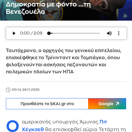
Δημοκρατία με φόντο ...τη
Βενεζουέλα
Ταυτόχρονα, ο αρχηγός του γενικού επιτελείου,
επισκέφθηκε το Τρίνινταντ και Τομπάγκο, όπου
φιλοξενούνται ασκήσεις πεζοναυτών και
πολεμικών πλοίων των ΗΠΑ
00:14, 26.11.2025
Προσθέστε το SKAI.gr στο
Google
Ο
αμερικανός υπουργός Άμυνας
Πιτ
Χέγκσεθ
θα επισκεφθεί αύριο Τετάρτη τη