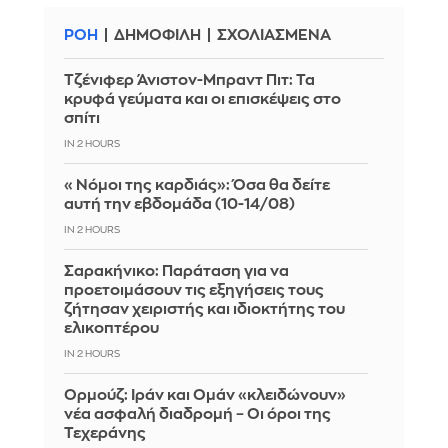
ΡΟΗ
ΔΗΜΟΦΙΛΗ
ΣΧΟΛΙΑΣΜΕΝΑ
Τζένιφερ Άνιστον-Μπραντ Πιτ: Τα
κρυφά γεύματα και οι επισκέψεις στο
σπίτι
IN 2 HOURS
«Νόμοι της καρδιάς»: Όσα θα δείτε
αυτή την εβδομάδα (10-14/08)
IN 2 HOURS
Σαρακήνικο: Παράταση για να
προετοιμάσουν τις εξηγήσεις τους
ζήτησαν χειριστής και ιδιοκτήτης του
ελικοπτέρου
IN 2 HOURS
Ορμούζ: Ιράν και Ομάν «κλειδώνουν»
νέα ασφαλή διαδρομή – Οι όροι της
Τεχεράνης