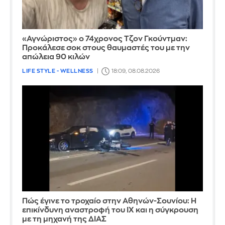
«Αγνώριστος» ο 74χρονος Τζον Γκούντμαν:
Προκάλεσε σοκ στους θαυμαστές του με την
απώλεια 90 κιλών
LIFE STYLE - WELLNESS
18:09, 08.08.2026
Πώς έγινε το τροχαίο στην Αθηνών-Σουνίου: Η
επικίνδυνη αναστροφή του ΙΧ και η σύγκρουση
με τη μηχανή της ΔΙΑΣ