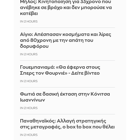
Μήλος: Κινητοποίηση για 33χρονο που
ανέβηκε σε βράχο και δεν μπορούσε να
κατέβει
IN 2 HOURS
Αίγιο: Απέσπασαν κοσμήματα και λίρες
από 80χρονη με την απάτη του
δορυφόρου
IN 2 HOURS
Γουεμπανιαμά: «Θα έφερνα στους
Σπερς τον Φουρνιέ» - Δείτε βίντεο
IN 2 HOURS
Φωτιά σε δασική έκταση στην Κόνιτσα
Ιωαννίνων
IN 2 HOURS
Παναθηναϊκός: Αλλαγή στρατηγικής
στις μεταγραφές, ο box to box που θέλει
IN 2 HOURS