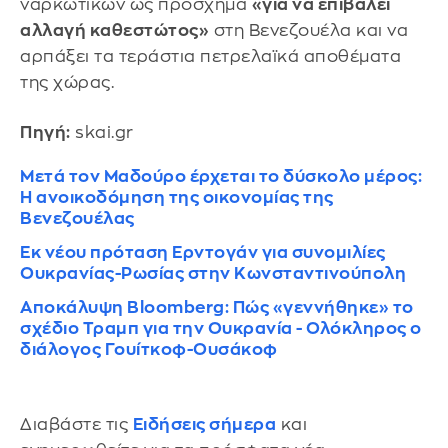
ναρκωτικών ως πρόσχημα
«για να επιβάλει
αλλαγή καθεστώτος»
στη Βενεζουέλα και να
αρπάξει τα τεράστια πετρελαϊκά αποθέματα
της χώρας.
Πηγή:
skai.gr
Μετά τον Μαδούρο έρχεται το δύσκολο μέρος:
Η ανοικοδόμηση της οικονομίας της
Βενεζουέλας
Εκ νέου πρόταση Ερντογάν για συνομιλίες
Ουκρανίας-Ρωσίας στην Κωνσταντινούπολη
Αποκάλυψη Bloomberg: Πώς «γεννήθηκε» το
σχέδιο Τραμπ για την Ουκρανία - Ολόκληρος ο
διάλογος Γουίτκοφ-Ουσάκοφ
Διαβάστε τις
Ειδήσεις σήμερα
και