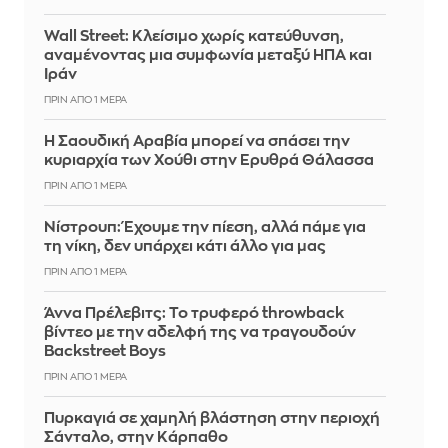
Wall Street: Κλείσιμο χωρίς κατεύθυνση,
αναμένοντας μια συμφωνία μεταξύ ΗΠΑ και
Ιράν
ΠΡΙΝ ΑΠΌ 1 ΜΈΡΑ
Η Σαουδική Αραβία μπορεί να σπάσει την
κυριαρχία των Χούθι στην Ερυθρά Θάλασσα
ΠΡΙΝ ΑΠΌ 1 ΜΈΡΑ
Νίστρουπ: Έχουμε την πίεση, αλλά πάμε για
τη νίκη, δεν υπάρχει κάτι άλλο για μας
ΠΡΙΝ ΑΠΌ 1 ΜΈΡΑ
Άννα Πρέλεβιτς: Το τρυφερό throwback
βίντεο με την αδελφή της να τραγουδούν
Backstreet Boys
ΠΡΙΝ ΑΠΌ 1 ΜΈΡΑ
Πυρκαγιά σε χαμηλή βλάστηση στην περιοχή
Σάνταλο, στην Κάρπαθο