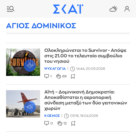
ΑΓΙΟΣ ΔΟΜΙΝΙΚΟΣ
Ολοκληρώνεται το Survivor - Απόψε
στις 21.00 το τελευταίο συμβούλιο
του νησιού
ΨΥΧΑΓΩΓΙΑ
14:44, 20.05.2026
1
69
Αϊτή – Δομινικανή Δημοκρατία:
Αποκαθίσταται η αεροπορική
σύνδεση μεταξύ των δύο γειτονικών
χωρών
ΚΟΣΜΟΣ
03:16, 18.04.2026
0
12