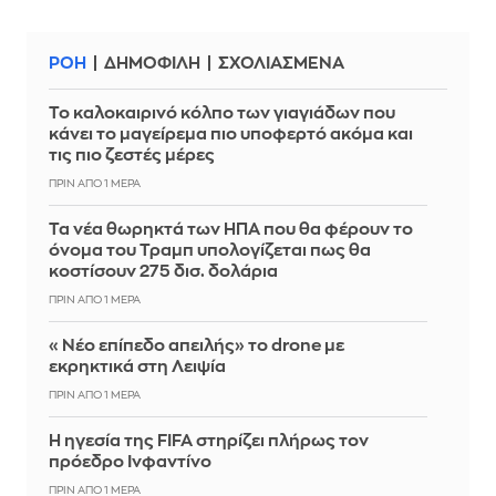
ΡΟΗ
ΔΗΜΟΦΙΛΗ
ΣΧΟΛΙΑΣΜΕΝΑ
Το καλοκαιρινό κόλπο των γιαγιάδων που
κάνει το μαγείρεμα πιο υποφερτό ακόμα και
τις πιο ζεστές μέρες
ΠΡΙΝ ΑΠΌ 1 ΜΈΡΑ
Τα νέα θωρηκτά των ΗΠΑ που θα φέρουν το
όνομα του Τραμπ υπολογίζεται πως θα
κοστίσουν 275 δισ. δολάρια
ΠΡΙΝ ΑΠΌ 1 ΜΈΡΑ
«Νέο επίπεδο απειλής» το drone με
εκρηκτικά στη Λειψία
ΠΡΙΝ ΑΠΌ 1 ΜΈΡΑ
Η ηγεσία της FIFA στηρίζει πλήρως τον
πρόεδρο Ινφαντίνο
ΠΡΙΝ ΑΠΌ 1 ΜΈΡΑ