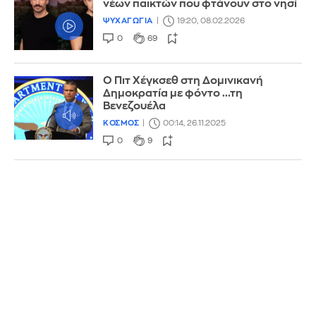
νέων παικτών που φτάνουν στο νησί
ΨΥΧΑΓΩΓΙΑ
19:20, 08.02.2026
0
69
Ο Πιτ Χέγκσεθ στη Δομινικανή
Δημοκρατία με φόντο ...τη
Βενεζουέλα
ΚΟΣΜΟΣ
00:14, 26.11.2025
0
9