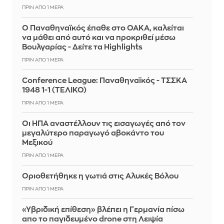
ΠΡΙΝ ΑΠΌ 1 ΜΈΡΑ
Ο Παναθηναϊκός έπαθε στο ΟΑΚΑ, καλείται
να μάθει από αυτό και να προκριθεί μέσω
Βουλγαρίας - Δείτε τα Highlights
ΠΡΙΝ ΑΠΌ 1 ΜΈΡΑ
Conference League: Παναθηναϊκός - ΤΣΣΚΑ
1948 1-1 (ΤΕΛΙΚΟ)
ΠΡΙΝ ΑΠΌ 1 ΜΈΡΑ
Οι ΗΠΑ αναστέλλουν τις εισαγωγές από τον
μεγαλύτερο παραγωγό αβοκάντο του
Μεξικού
ΠΡΙΝ ΑΠΌ 1 ΜΈΡΑ
Οριοθετήθηκε η γωτιά στις Αλυκές Βόλου
ΠΡΙΝ ΑΠΌ 1 ΜΈΡΑ
«Υβριδική επίθεση» βλέπει η Γερμανία πίσω
απο το παγιδευμένο drone στη Λειψία