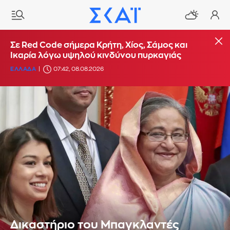
Σε Red Code σήμερα Κρήτη, Χίος, Σάμος και
Ικαρία λόγω υψηλού κινδύνου πυρκαγιάς
ΕΛΛΑΔΑ
07:42, 08.08.2026
Δικαστήριο του Μπαγκλαντές