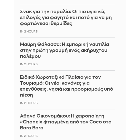
Σνακ για την παραλία: Οι πιο υγιεινές
επιλογές για φαγητό και ποτό για να μη
φορτώνεσαι θερμίδες
IN 2 HOURS
Μαύρη Θάλασσα: Η εμπορική ναυτιλία
στην πρώτη γραμμή ενός ακήρυχτου
πολέμου
IN 2 HOURS
Ειδικό Χωροταξικό Πλαίσιο για τον
Τουρισμό: Οι νέοι κανόνες για
επενδύσεις, νησιά και προορισμούς υπό
πίεση
IN 2 HOURS
Αθηνά Οικονομάκου: Η χειροποίητη
«Chanel» φτιαγμένη από τον Coco στα
Bora Bora
IN 2 HOURS