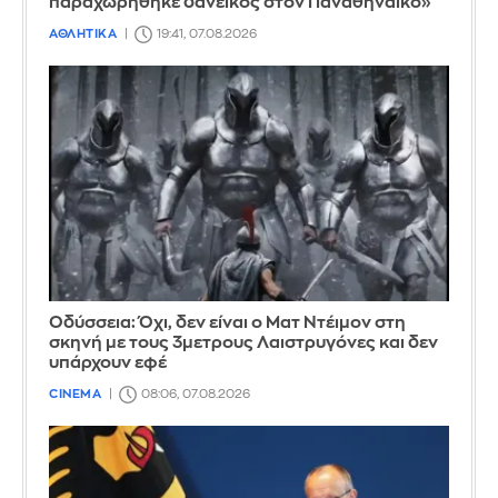
παραχωρήθηκε δανεικός στον Παναθηναϊκό»
ΑΘΛΗΤΙΚΑ
19:41, 07.08.2026
Οδύσσεια: Όχι, δεν είναι ο Ματ Ντέιμον στη
σκηνή με τους 3μετρους Λαιστρυγόνες και δεν
υπάρχουν εφέ
CINEMA
08:06, 07.08.2026