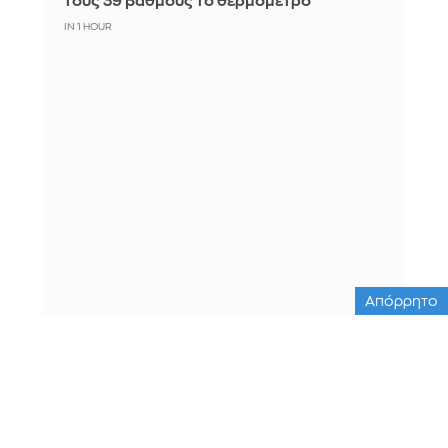
τους 39 βαθμούς το θερμόμετρο
IN 1 HOUR
Απόρρητο