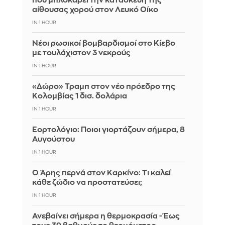
που μπλοκάρει την κατασκευή της
αίθουσας χορού στον Λευκό Οίκο
IN 1 HOUR
Νέοι ρωσικοί βομβαρδισμοί στο Κίεβο
με τουλάχιστον 3 νεκρούς
IN 1 HOUR
«Δώρο» Τραμπ στον νέο πρόεδρο της
Κολομβίας 1 δισ. δολάρια
IN 1 HOUR
Εορτολόγιο: Ποιοι γιορτάζουν σήμερα, 8
Αυγούστου
IN 1 HOUR
Ο Άρης περνά στον Καρκίνο: Τι καλεί
κάθε ζώδιο να προστατεύσει;
IN 1 HOUR
Ανεβαίνει σήμερα η θερμοκρασία - Έως