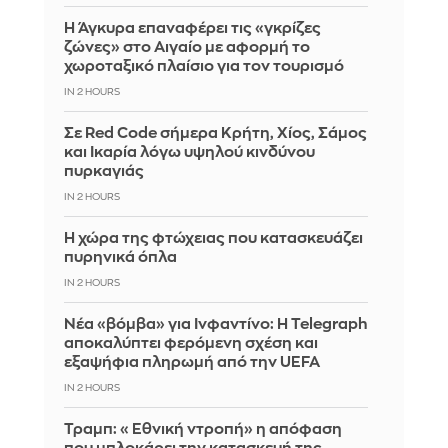
Η Άγκυρα επαναφέρει τις «γκρίζες
ζώνες» στο Αιγαίο με αφορμή το
χωροταξικό πλαίσιο για τον τουρισμό
IN 2 HOURS
Σε Red Code σήμερα Κρήτη, Χίος, Σάμος
και Ικαρία λόγω υψηλού κινδύνου
πυρκαγιάς
IN 2 HOURS
Η χώρα της φτώχειας που κατασκευάζει
πυρηνικά όπλα
IN 2 HOURS
Νέα «βόμβα» για Ινφαντίνο: Η Telegraph
αποκαλύπτει φερόμενη σχέση και
εξαψήφια πληρωμή από την UEFA
IN 2 HOURS
Τραμπ: «Εθνική ντροπή» η απόφαση