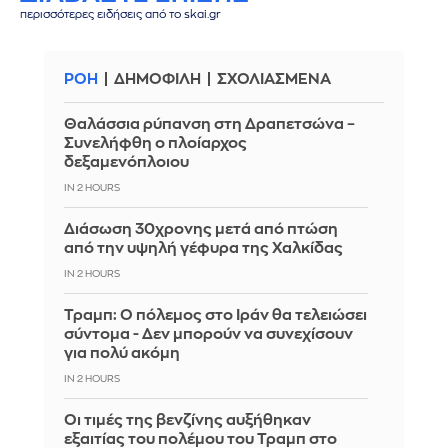
περισσότερες ειδήσεις από το skai.gr
ΡΟΗ
ΔΗΜΟΦΙΛΗ
ΣΧΟΛΙΑΣΜΕΝΑ
Θαλάσσια ρύπανση στη Δραπετσώνα –
Συνελήφθη ο πλοίαρχος
δεξαμενόπλοιου
IN 2 HOURS
Διάσωση 30χρονης μετά από πτώση
από την υψηλή γέφυρα της Χαλκίδας
IN 2 HOURS
Τραμπ: Ο πόλεμος στο Ιράν θα τελειώσει
σύντομα - Δεν μπορούν να συνεχίσουν
για πολύ ακόμη
IN 2 HOURS
Οι τιμές της βενζίνης αυξήθηκαν
εξαιτίας του πολέμου του Τραμπ στο