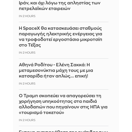
Ιράν, και όχι λόγω της απληστίας των
πετρελαϊκών εταιρειών
IN 2 HOURS
Η SpaceX θα κατασκευάσει σταθμούς
παραγωγής ηλεκτρικής ενέργειας για
να τροφοδοτεί εργοστάσιο μικροτσίπ
στο Τέξας
IN 2 HOURS
Αθηνά Ροδίτου - Ελένη Σακκά: Η
μεταμεσονύκτια μάχη τους με μια
κατσαρίδα ήταν απλώς... επική!
IN 2 HOURS
Ο Τραμπ σκοπεύει να απαγορεύσει τη
χορήγηση υπηκοότητας στα παιδιά
αλλοδαπών που πηγαίνουν στις ΗΠΑ για
«τουρισμό τοκετού»
IN 2 HOURS