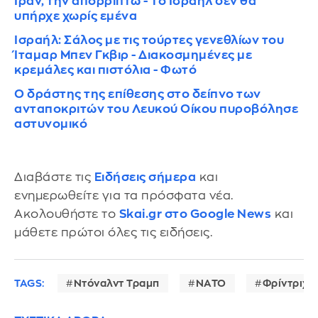
Ιράν, την απορρίπτω - Το Ισραήλ δεν θα
υπήρχε χωρίς εμένα
Ισραήλ: Σάλος με τις τούρτες γενεθλίων του
Ίταμαρ Μπεν Γκβιρ - Διακοσμημένες με
κρεμάλες και πιστόλια - Φωτό
Ο δράστης της επίθεσης στο δείπνο των
ανταποκριτών του Λευκού Οίκου πυροβόλησε
αστυνομικό
Διαβάστε τις
Ειδήσεις σήμερα
και
ενημερωθείτε για τα πρόσφατα νέα.
Ακολουθήστε το
Skai.gr στο Google News
και
μάθετε πρώτοι όλες τις ειδήσεις.
TAGS:
Ντόναλντ Τραμπ
ΝΑΤΟ
Φρίντριχ 