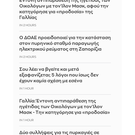
Έντονη αντιπαράθεση της ηγέτιδας των
Οικολόγων με τον Ίλον Μασκ, αφού την
κατηγόρησε για «προδοσία» της
Γαλλίας
IN 2 HOURS
Ο ΔΟΑΕ προειδοποιεί για την κατάσταση
στον πυρηνικό σταθμό παραγωγής
ηλεκτρικού ρεύματος στη Ζαπορίζια
IN 2 HOURS
Σου λέει να βγείτε και μετά
εξαφανίζεται; 5 λόγοι που ίσως δεν
έχουν καμία σχέση με εσένα
IN 1 HOUR
Γαλλία: Έντονη αντιπαράθεση της
ηγέτιδας των Οικολόγων με τον Ίλον
Μασκ - Την κατηγόρησε για «προδοσία»
IN 1 HOUR
Δύο συλλήψεις για τις πυρκαγιές σε