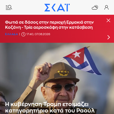
Φωτιά στο Στεφάνι Κορίνθου - Μήνυμα από το
Φωτιά σε δάσος στην περιοχή Ερμακιά στην
112 για ετοιμότητα
Κοζάνη - Τρία αεροσκάφη στην κατάσβεση
ΕΛΛΑΔΑ
ΕΛΛΑΔΑ
16:29, 07.08.2026
17:40, 07.08.2026
Η κυβέρνηση Τραμπ ετοιμάζει
κατηγορητήριο κατά του Ραούλ