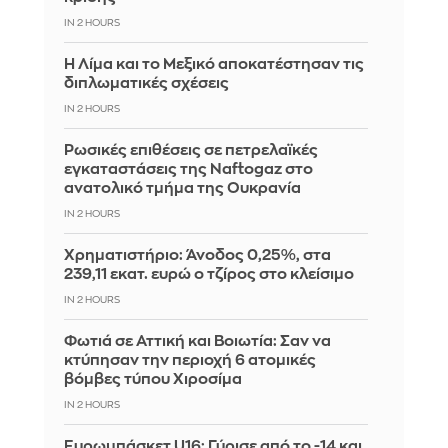
IN 2 HOURS
Η Λίμα και το Μεξικό αποκατέστησαν τις
διπλωματικές σχέσεις
IN 2 HOURS
Ρωσικές επιθέσεις σε πετρελαϊκές
εγκαταστάσεις της Naftogaz στο
ανατολικό τμήμα της Ουκρανία
IN 2 HOURS
Χρηματιστήριο: Άνοδος 0,25%, στα
239,11 εκατ. ευρώ ο τζίρος στο κλείσιμο
IN 2 HOURS
Φωτιά σε Αττική και Βοιωτία: Σαν να
κτύπησαν την περιοχή 6 ατομικές
βόμβες τύπου Χιροσίμα
IN 2 HOURS
Ευρωμπάσκετ U16: Γύρισε από το -14 και