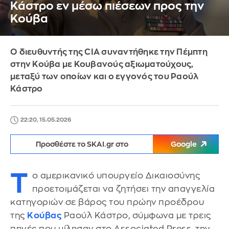
Κάστρο εν μέσω πιέσεων προς την
Κούβα
Ο διευθυντής της CIA συναντήθηκε την Πέμπτη
στην Κούβα με Κουβανούς αξιωματούχους,
μεταξύ των οποίων και ο εγγονός του Ραούλ
Κάστρο
22:20, 15.05.2026
Προσθέστε το SKAI.gr στο
Google
Τ
ο αμερικανικό υπουργείο Δικαιοσύνης
προετοιμάζεται να ζητήσει την απαγγελία
κατηγοριών σε βάρος του πρώην προέδρου
της
Κούβας
Ραούλ Κάστρο, σύμφωνα με τρεις
πηγές που μίλησαν στο Associated Press, την