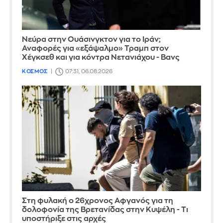
Νεύρα στην Ουάσινγκτον για το Ιράν;
Αναφορές για «εξάψαλμο» Τραμπ στον
Χέγκσεθ και για κόντρα Νετανιάχου - Βανς
ΚΟΣΜΟΣ
07:31, 06.08.2026
Στη φυλακή ο 26χρονος Αφγανός για τη
δολοφονία της Βρετανίδας στην Κυψέλη - Τι
υποστήριξε στις αρχές