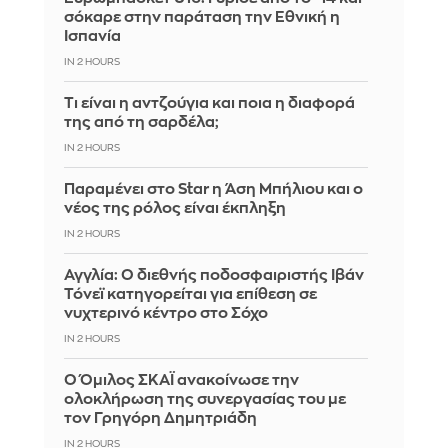
σόκαρε στην παράταση την Εθνική η
Ισπανία
IN 2 HOURS
Τι είναι η αντζούγια και ποια η διαφορά
της από τη σαρδέλα;
IN 2 HOURS
Παραμένει στο Star η Άση Μπήλιου και ο
νέος της ρόλος είναι έκπληξη
IN 2 HOURS
Αγγλία: Ο διεθνής ποδοσφαιριστής Ιβάν
Τόνεϊ κατηγορείται για επίθεση σε
νυχτερινό κέντρο στο Σόχο
IN 2 HOURS
Ο Όμιλος ΣΚΑΪ ανακοίνωσε την
ολοκλήρωση της συνεργασίας του με
τον Γρηγόρη Δημητριάδη
IN 2 HOURS