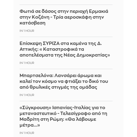
Φωτιά σε δάσος στην περιοχή Ερμακιά
στην Κοζάνη - Τρία αεροσκάφη στην
κατάσβεση
IN 1 HOUR
Επίσκεψη ΣΥΡΙΖΑ στα καμένα της Δ.
Αττικής: «Καταστροφικά τα
αποτελέσματα της Νέας Δημοκρατίας»
IN 1 HOUR
Μπαρτσελόνα: Λανσάρει άρωμα και
καλεί τον κόσμο να φτιάξει το δικό του
από θρυλικές στιγμές της ομάδας
IN 1 HOUR
«Σύγκρουση» Ισπανίας-Ιταλίας για το
μεταναστευτικό - Τελεσίγραφο από τη
Μαδρίτη στη Ρώμη: «Θα λάβουμε
μέτρα...»
IN 1 HOUR