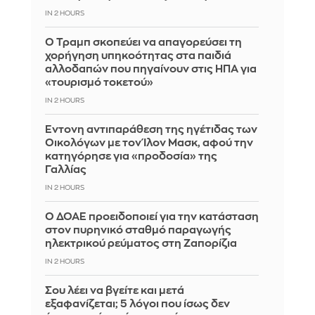
IN 2 HOURS
Ο Τραμπ σκοπεύει να απαγορεύσει τη
χορήγηση υπηκοότητας στα παιδιά
αλλοδαπών που πηγαίνουν στις ΗΠΑ για
«τουρισμό τοκετού»
IN 2 HOURS
Έντονη αντιπαράθεση της ηγέτιδας των
Οικολόγων με τον Ίλον Μασκ, αφού την
κατηγόρησε για «προδοσία» της
Γαλλίας
IN 2 HOURS
Ο ΔΟΑΕ προειδοποιεί για την κατάσταση
στον πυρηνικό σταθμό παραγωγής
ηλεκτρικού ρεύματος στη Ζαπορίζια
IN 2 HOURS
Σου λέει να βγείτε και μετά
εξαφανίζεται; 5 λόγοι που ίσως δεν