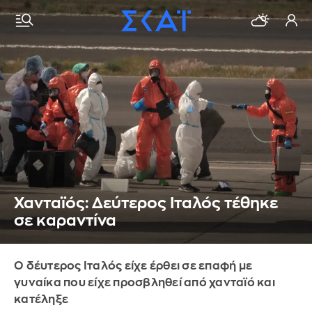
Χανταϊός: Δεύτερος Ιταλός τέθηκε
σε καραντίνα
Ο δέυτερος Ιταλός είχε έρθει σε επαφή με
γυναίκα που είχε προσβληθεί από χανταϊό και
κατέληξε