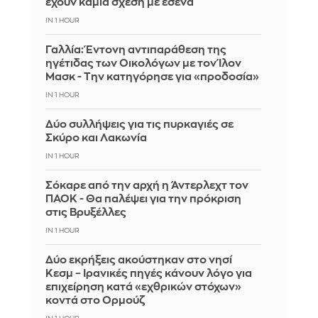
έχουν καμία σχέση με εσένα
IN 1 HOUR
Γαλλία: Έντονη αντιπαράθεση της
ηγέτιδας των Οικολόγων με τον Ίλον
Μασκ - Την κατηγόρησε για «προδοσία»
IN 1 HOUR
Δύο συλλήψεις για τις πυρκαγιές σε
Σκύρο και Λακωνία
IN 1 HOUR
Σόκαρε από την αρχή η Άντερλεχτ τον
ΠΑΟΚ - Θα παλέψει για την πρόκριση
στις Βρυξέλλες
IN 1 HOUR
Δύο εκρήξεις ακούστηκαν στο νησί
Κεσμ – Ιρανικές πηγές κάνουν λόγο για
επιχείρηση κατά «εχθρικών στόχων»
κοντά στο Ορμούζ