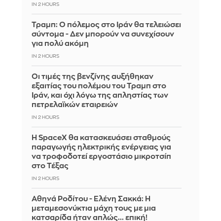
IN 2 HOURS
Τραμπ: Ο πόλεμος στο Ιράν θα τελειώσει
σύντομα - Δεν μπορούν να συνεχίσουν
για πολύ ακόμη
IN 2 HOURS
Οι τιμές της βενζίνης αυξήθηκαν
εξαιτίας του πολέμου του Τραμπ στο
Ιράν, και όχι λόγω της απληστίας των
πετρελαϊκών εταιρειών
IN 2 HOURS
Η SpaceX θα κατασκευάσει σταθμούς
παραγωγής ηλεκτρικής ενέργειας για
να τροφοδοτεί εργοστάσιο μικροτσίπ
στο Τέξας
IN 2 HOURS
Αθηνά Ροδίτου - Ελένη Σακκά: Η
μεταμεσονύκτια μάχη τους με μια
κατσαρίδα ήταν απλώς... επική!