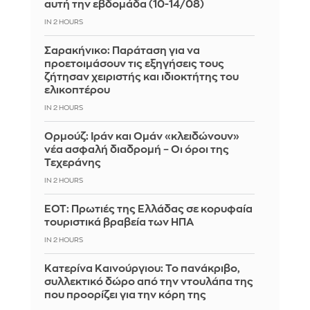
αυτή την εβδομάδα (10-14/08)
IN 2 HOURS
Σαρακήνικο: Παράταση για να
προετοιμάσουν τις εξηγήσεις τους
ζήτησαν χειριστής και ιδιοκτήτης του
ελικοπτέρου
IN 2 HOURS
Ορμούζ: Ιράν και Ομάν «κλειδώνουν»
νέα ασφαλή διαδρομή – Οι όροι της
Τεχεράνης
IN 2 HOURS
ΕΟΤ: Πρωτιές της Ελλάδας σε κορυφαία
τουριστικά βραβεία των ΗΠΑ
IN 2 HOURS
Κατερίνα Καινούργιου: Το πανάκριβο,
συλλεκτικό δώρο από την ντουλάπα της
που προορίζει για την κόρη της