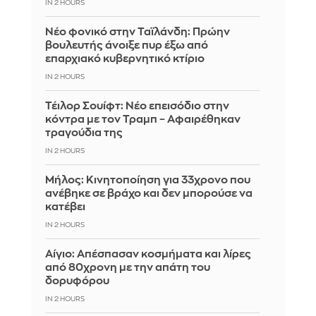
IN 2 HOURS
Νέο φονικό στην Ταϊλάνδη: Πρώην
βουλευτής άνοιξε πυρ έξω από
επαρχιακό κυβερνητικό κτίριο
IN 2 HOURS
Τέιλορ Σουίφτ: Νέο επεισόδιο στην
κόντρα με τον Τραμπ – Αφαιρέθηκαν
τραγούδια της
IN 2 HOURS
Μήλος: Κινητοποίηση για 33χρονο που
ανέβηκε σε βράχο και δεν μπορούσε να
κατέβει
IN 2 HOURS
Αίγιο: Απέσπασαν κοσμήματα και λίρες
από 80χρονη με την απάτη του
δορυφόρου
IN 2 HOURS