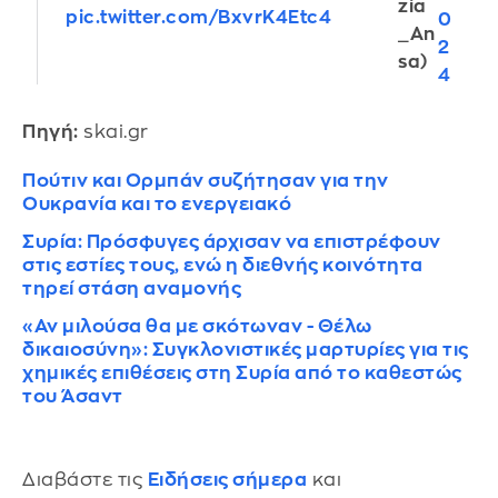
zia
pic.twitter.com/BxvrK4Etc4
0
_An
2
sa)
4
Πηγή:
skai.gr
Πούτιν και Ορμπάν συζήτησαν για την
Ουκρανία και το ενεργειακό
Συρία: Πρόσφυγες άρχισαν να επιστρέφουν
στις εστίες τους, ενώ η διεθνής κοινότητα
τηρεί στάση αναμονής
«Αν μιλούσα θα με σκότωναν - Θέλω
δικαιοσύνη»: Συγκλονιστικές μαρτυρίες για τις
χημικές επιθέσεις στη Συρία από το καθεστώς
του Άσαντ
Διαβάστε τις
Ειδήσεις σήμερα
και