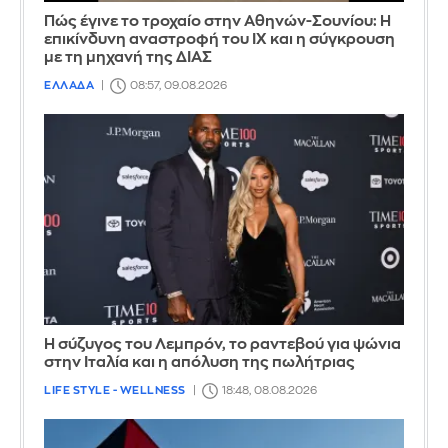
Πώς έγινε το τροχαίο στην Αθηνών-Σουνίου: Η
επικίνδυνη αναστροφή του ΙΧ και η σύγκρουση
με τη μηχανή της ΔΙΑΣ
ΕΛΛΑΔΑ
08:57, 09.08.2026
Η σύζυγος του Λεμπρόν, το ραντεβού για ψώνια
στην Ιταλία και η απόλυση της πωλήτριας
LIFE STYLE - WELLNESS
18:48, 08.08.2026