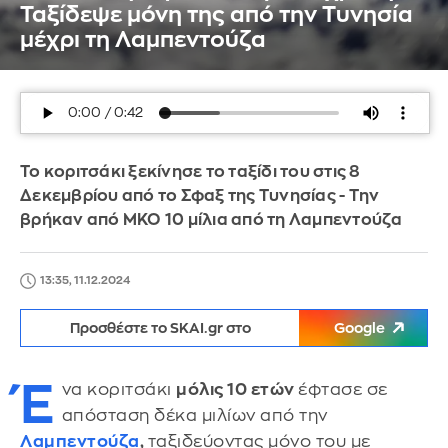
Ταξίδεψε μόνη της από την Τυνησία
μέχρι τη Λαμπεντούζα
Το κοριτσάκι ξεκίνησε το ταξίδι του στις 8
Δεκεμβρίου από το Σφαξ της Τυνησίας - Την
βρήκαν από ΜΚΟ 10 μίλια από τη Λαμπεντούζα
13:35, 11.12.2024
Προσθέστε το SKAI.gr στο
Google
Έ
να κοριτσάκι
μόλις 10 ετών
έφτασε σε
απόσταση δέκα μιλίων από την
Λαμπεντούζα
,
ταξιδεύοντας μόνο του με