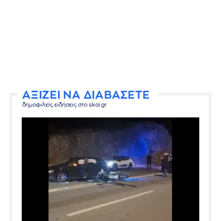
ΑΞΙΖΕΙ ΝΑ ΔΙΑΒΑΣΕΤΕ
δημοφιλείς ειδήσεις στο skai.gr