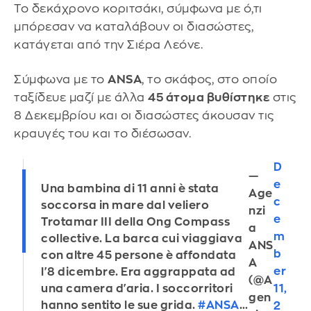
Το δεκάχρονο κοριτσάκι, σύμφωνα με ό,τι
μπόρεσαν να καταλάβουν οι διασώστες,
κατάγεται από την Σιέρα Λεόνε.
Σύμφωνα με το
ANSA
, το σκάφος, στο οποίο
ταξίδευε μαζί με άλλα
45 άτομα βυθίστηκε
στις
8 Δεκεμβρίου και οι διασώστες άκουσαν τις
κραυγές του και το διέσωσαν.
D
—
e
Una bambina di 11 anni è stata
Age
c
soccorsa in mare dal veliero
nzi
e
Trotamar III della Ong Compass
a
m
collective. La barca cui viaggiava
ANS
b
con altre 45 persone è affondata
A
er
l'8 dicembre. Era aggrappata ad
(@A
una camera d'aria. I soccorritori
11,
gen
hanno sentito le sue grida.
#ANSA
…
2