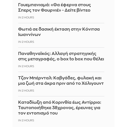
Γουεμπανιαμά: «Θα έφερνα στους
Σπερς τον Φουρνιέ» - Δείτε βίντεο
IN 2 HOURS
Φωτιά σε δασική έκταση στην Κόνιτσα
Ιωαννίνων
IN 2 HOURS
Παναθηναϊκός: Αλλαγή στρατηγικής
στις μεταγραφές, ο box to box που θέλει
IN 2 HOURS
Τζον Μπέρνταλ: Καβγάδες, φυλακή και
μια ζωή στα άκρα πριν από το Χόλιγουντ
IN 2 HOURS
Καταδίωξη από Κορινθία έως Αντίρριο:
Ταυτοποιήθηκε 38χρονος, έρευνες για
τον εντοπισμό του
IN 2 HOURS