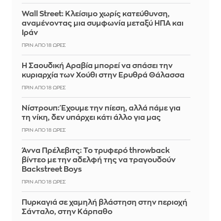
Wall Street: Κλείσιμο χωρίς κατεύθυνση,
αναμένοντας μια συμφωνία μεταξύ ΗΠΑ και
Ιράν
ΠΡΙΝ ΑΠΌ 18 ΏΡΕΣ
Η Σαουδική Αραβία μπορεί να σπάσει την
κυριαρχία των Χούθι στην Ερυθρά Θάλασσα
ΠΡΙΝ ΑΠΌ 18 ΏΡΕΣ
Νίστρουπ: Έχουμε την πίεση, αλλά πάμε για
τη νίκη, δεν υπάρχει κάτι άλλο για μας
ΠΡΙΝ ΑΠΌ 18 ΏΡΕΣ
Άννα Πρέλεβιτς: Το τρυφερό throwback
βίντεο με την αδελφή της να τραγουδούν
Backstreet Boys
ΠΡΙΝ ΑΠΌ 18 ΏΡΕΣ
Πυρκαγιά σε χαμηλή βλάστηση στην περιοχή
Σάνταλο, στην Κάρπαθο