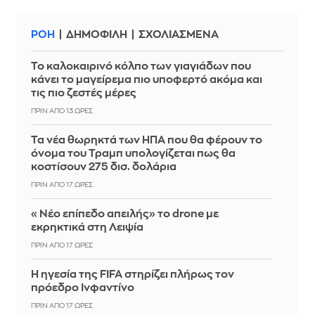
ΡΟΗ
ΔΗΜΟΦΙΛΗ
ΣΧΟΛΙΑΣΜΕΝΑ
Το καλοκαιρινό κόλπο των γιαγιάδων που
κάνει το μαγείρεμα πιο υποφερτό ακόμα και
τις πιο ζεστές μέρες
ΠΡΙΝ ΑΠΌ 13 ΏΡΕΣ
Τα νέα θωρηκτά των ΗΠΑ που θα φέρουν το
όνομα του Τραμπ υπολογίζεται πως θα
κοστίσουν 275 δισ. δολάρια
ΠΡΙΝ ΑΠΌ 17 ΏΡΕΣ
«Νέο επίπεδο απειλής» το drone με
εκρηκτικά στη Λειψία
ΠΡΙΝ ΑΠΌ 17 ΏΡΕΣ
Η ηγεσία της FIFA στηρίζει πλήρως τον
πρόεδρο Ινφαντίνο
ΠΡΙΝ ΑΠΌ 17 ΏΡΕΣ