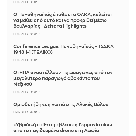
ΠΡΙΝ ΑΠΌ 18 ΏΡΕΣ
Ο Παναθηναϊκός έπαθε στο ΟΑΚΑ, καλείται
να μάθει από αυτό και να προκριθεί μέσω
Βουλγαρίας - Δείτε τα Highlights
ΠΡΙΝ ΑΠΌ 18 ΏΡΕΣ
Conference League: Παναθηναϊκός - ΤΣΣΚΑ
1948 1-1 (ΤΕΛΙΚΟ)
ΠΡΙΝ ΑΠΌ 19 ΏΡΕΣ
Οι ΗΠΑ αναστέλλουν τις εισαγωγές από τον
μεγαλύτερο παραγωγό αβοκάντο του
Μεξικού
ΠΡΙΝ ΑΠΌ 19 ΏΡΕΣ
Οριοθετήθηκε η γωτιά στις Αλυκές Βόλου
ΠΡΙΝ ΑΠΌ 19 ΏΡΕΣ
«Υβριδική επίθεση» βλέπει η Γερμανία πίσω
απο το παγιδευμένο drone στη Λειψία