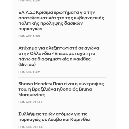
ΠΡΙΝ ΑΠΌ 1 ΏΡΑ
ΕΛ.Α.Σ.: Κρίσιμα ερωτήματα για την
αποτελεσματικότητα της κυβερνητικής
πολιτικής πρόληψης δασικών
πυρκαγιών
ΠΡΙΝ ΑΠΌ 1 ΏΡΑ
Ατύχημα για αλεξιπτωτιστή σε αγώνα
στην Ολλανδία - Έπεσε με ταχύτητα
πάνω σε διαφημιστικές πινακίδες
(Βίντεο)
ΠΡΙΝ ΑΠΌ 1 ΏΡΑ
Shawn Mendes: Ποια είναι η σύντροφός
του, η Βραζιλιάνα ηθοποιός Bruna
Marquezine;
ΠΡΙΝ ΑΠΌ 2 ΏΡΕΣ
Συλλήψεις τριών ατόμων για τις
πυρκαγιές σε Λέσβο και Κορινθία
ΠΡΙΝ ΑΠΌ 2 ΏΡΕΣ