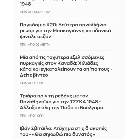
1948
ΠΡΙΝ ΑΠΌ 44 ΛΕΠΤΆ
Παγκόσμιο Κ20: Δεύτερο πανελλήνιο
ρεκόρ για την Μπακογιάννη και ιδανικό
φινάλε σεζόν
ΠΡΙΝ ΑΠΌ 56 ΛΕΠΤΆ
Μία από τις ταχύτερα εξελισσόμενες
πυρκαγιές στον Καναδά: Χιλιάδες
κάτοικοι εγκαταλείπουν τα σπίτια τους -
Δείτε βίντεο
ΠΡΙΝ ΑΠΌ 1 ΏΡΑ
Τριάρα πριν τη ρεβάνς με τον
Παναθηναϊκό για την ΤΣΣΚΑ 1948 -
Άλλαξαν όλη την 11άδα οι Βούλγαροι
ΠΡΙΝ ΑΠΌ 1 ΏΡΑ
Ιβάν Σβιτάιλο: Ατύχημα στις διακοπές
του - «Θα σηκωθώ πιο δυνατός»