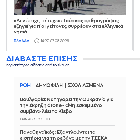
«Δεν έτυχε, πέτυχε»: Τούρκος αρθρογράφος
εξηγεί γιατί οι γείτονες συρρέουν στα ελληνικά
νησιά
ΕΛΛΑΔΑ
14:27, 07.08.2026
ΔΙΑΒΑΣΤΕ ΕΠΙΣΗΣ
περισσότερες ειδήσεις από το skai.gr
ΡΟΗ
ΔΗΜΟΦΙΛΗ
ΣΧΟΛΙΑΣΜΕΝΑ
Βουλγαρία: Κατηγορεί την Ουκρανία για
την έκρηξη drone - «Μη εσκεμμένο
συμβάν» λέει το Κίεβο
ΠΡΙΝ ΑΠΌ 40 ΛΕΠΤΆ
Παναθηναϊκός: Εξαντλούνται τα
εισιτήρια για τη ρεβάνς με την ΤΣΣΚΑ