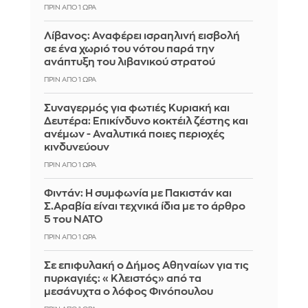
ΠΡΙΝ ΑΠΌ 1 ΏΡΑ
Λίβανος: Αναφέρει ισραηλινή εισβολή
σε ένα χωριό του νότου παρά την
ανάπτυξη του λιβανικού στρατού
ΠΡΙΝ ΑΠΌ 1 ΏΡΑ
Συναγερμός για φωτιές Κυριακή και
Δευτέρα: Επικίνδυνο κοκτέιλ ζέστης και
ανέμων - Αναλυτικά ποιες περιοχές
κινδυνεύουν
ΠΡΙΝ ΑΠΌ 1 ΏΡΑ
Φιντάν: Η συμφωνία με Πακιστάν και
Σ.Αραβία είναι τεχνικά ίδια με το άρθρο
5 του ΝΑΤΟ
ΠΡΙΝ ΑΠΌ 1 ΏΡΑ
Σε επιφυλακή ο Δήμος Αθηναίων για τις
πυρκαγιές: «Κλειστός» από τα
μεσάνυχτα ο λόφος Φινόπουλου