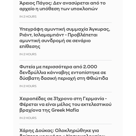
Άρειος Πάγος: Δεν ανασύρεται από το
αρχείο η υπόθεση των υποκλοπών
IN 2 HOURS
Υπεγράφη αμυντική συμμαχία Άγκυρας,
Ριάντ, Ισλαμαμπάντ - Προβλέπεται
αμυντική συνδρομή σε σενάριο
επίθεσης
IN 2 HOURS
Φυτεία με περισσότερα από 2.000
δενδρύλλια κάνναβης εντοπίστηκε σε
δύσβατη δασική περιοχή στη Φθιώτιδα
IN 2 HOURS
Χειροπέδες σε 31χρονο στη Γερμανία -
Φέρεται να είναι μέλος του εκτελεστικού
βραχίονα της Greek Mafia
IN 2 HOURS
Χάρης Δούκας: Ολοκληρώθηκε για