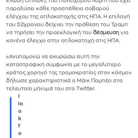
Ένωση Όπλων), του πανίσχυρου λόμπι που έχει
παραλύσει κάθε προσπάθεια σοβαρού
ελέγχου της οπλοκατοχής στις ΗΠΑ. Η επιλογή
του 52χρονου δείχνει την πρόθεση του Τραμπ
να τηρήσει την προεκλογική του
δέσμευση
για
κανένα έλεγχο στην οπλοκατοχή στις ΗΠΑ.
«Ανυπομονώ να ακυρώσω αυτή την
καταστροφική συμφωνία με το μεγαλύτερο
κράτος χορηγό της τρομοκρατίας στον κόσμο»
δήλωσε χαρακτηριστικά ο Μάικ Πομπέο στο
τελευταίο μήνυμά του στο Twitter.
I
lo
o
k
f
o