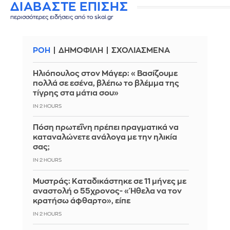
ΔΙΑΒΑΣΤΕ ΕΠΙΣΗΣ
περισσότερες ειδήσεις από το skai.gr
ΡΟΗ
ΔΗΜΟΦΙΛΗ
ΣΧΟΛΙΑΣΜΕΝΑ
Ηλιόπουλος στον Μάγερ: «Βασίζουμε
πολλά σε εσένα, βλέπω το βλέμμα της
τίγρης στα μάτια σου»
IN 2 HOURS
Πόση πρωτεΐνη πρέπει πραγματικά να
καταναλώνετε ανάλογα με την ηλικία
σας;
IN 2 HOURS
Μυστράς: Καταδικάστηκε σε 11 μήνες με
αναστολή ο 55χρονος- «Ήθελα να τον
κρατήσω άφθαρτο», είπε
IN 2 HOURS