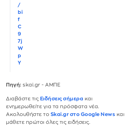
/
bi
f
C
9
7j
W
p
Y
Πηγή:
skai.gr - ΑΜΠΕ
Διαβάστε τις
Ειδήσεις σήμερα
και
ενημερωθείτε για τα πρόσφατα νέα.
Ακολουθήστε το
Skai.gr στο Google News
και
μάθετε πρώτοι όλες τις ειδήσεις.