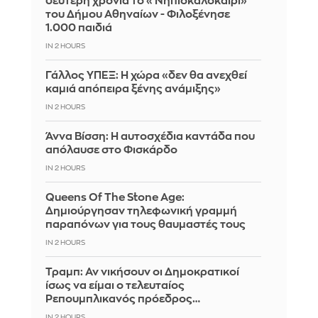
δεύτερη χρονιά το «Νηπιοκαλοκαίρι»
του Δήμου Αθηναίων - Φιλοξένησε
1.000 παιδιά
IN 2 HOURS
Γάλλος ΥΠΕΞ: Η χώρα «δεν θα ανεχθεί
καμιά απόπειρα ξένης ανάμιξης»
IN 2 HOURS
Άννα Βίσση: Η αυτοσχέδια καντάδα που
απόλαυσε στο Φισκάρδο
IN 2 HOURS
Queens Of The Stone Age:
Δημιούργησαν τηλεφωνική γραμμή
παραπόνων για τους θαυμαστές τους
IN 2 HOURS
Τραμπ: Αν νικήσουν οι Δημοκρατικοί
ίσως να είμαι ο τελευταίος
Ρεπουμπλικανός πρόεδρος…
IN 2 HOURS