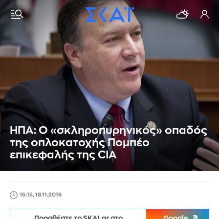
ΗΠΑ: Ο «σκληροπυρηνικός» οπαδός
της οπλοκατοχής Πομπέο
επικεφαλής της CIA
15:15, 18.11.2016
Προσθέστε το SKAI.gr στο
Google