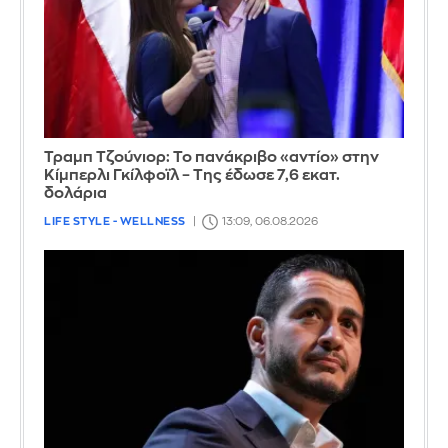
Τραμπ Τζούνιορ: Το πανάκριβο «αντίο» στην
Κίμπερλι Γκίλφοϊλ – Της έδωσε 7,6 εκατ.
δολάρια
LIFE STYLE - WELLNESS
13:09, 06.08.2026