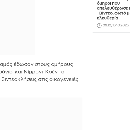
όμηροι που
απελευθέρωσε 
- Βίντεο, φωτό μ
ελευθερία
09:10, 13.10.2025
ς Χαμάς έδωσαν στους ομήρους
ύνιο, και Νίμροντ Κοέν τα
βιντεοκλήσεις στις οικογένειές