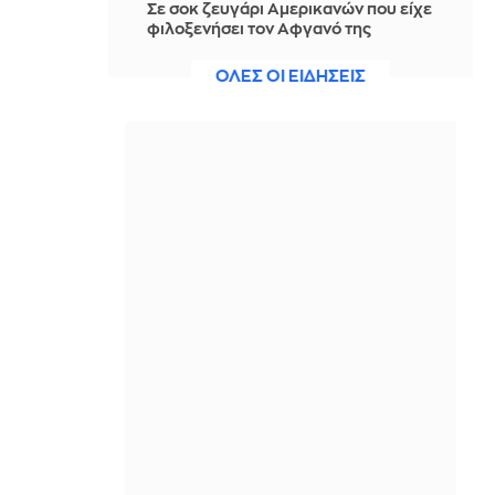
Σε σοκ ζευγάρι Αμερικανών που είχε
φιλοξενήσει τον Αφγανό της
Κυψέλης: «Δεν μπορούμε να
πιστέψουμε ότι είναι αλήθεια»
ΟΛΕΣ ΟΙ ΕΙΔΗΣΕΙΣ
IN 2 HOURS
Ορμούζ: Μειωμένη η κίνηση των
πλοίων, εν αναμονή αποτελεσμάτων
των συνομιλιών Ιράν-Ομάν
IN 2 HOURS
Ισπανία: Ο… «Γαλαξιακός βοσκός», το
DIY αστεροσκοπείο του και η ολική
έκλειψη Ηλίου
IN 2 HOURS
Ζεντάγια-Τομ Χόλαντ: Όλες οι
λεπτομέρειες από τον μυστικό γάμο
των 500.000 λιρών
IN 2 HOURS
Μυστράς: Από φυσικά αίτια ο