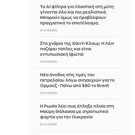
Τα AI φίλτρα για πλαστική στη μύτη
γίνονται όλο και πιο ρεαλιστικά.
Μπορούν όμως να προβλέψουν
πραγματικά το αποτέλεσμα;
IN 2 HOURS
Στα χνάρια της Χάιντι Κλουμ: Η Λένι
ποζάρει τόπλες και είναι
εντυπωσιακή (φώτο)
IN 2 HOURS
Νέα άνοδος στις τιμές του
πετρελαίου λόγω ανησυχιών για το
Ορμούζ - Πάνω από $80 το Brent
IN 2 HOURS
Η Ρωσία λέει πως έπληξε πλοία στη
Μαύρη Θάλασσα με στρατιωτικά
φορτία για την Ουκρανία
IN 2 HOURS