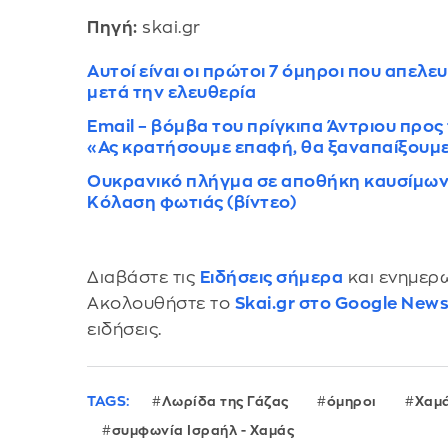
Πηγή:
skai.gr
Αυτοί είναι οι πρώτοι 7 όμηροι που απελ
μετά την ελευθερία
Email – βόμβα του πρίγκιπα Άντριου προς
«Ας κρατήσουμε επαφή, θα ξαναπαίξουμε
Ουκρανικό πλήγμα σε αποθήκη καυσίμων
Κόλαση φωτιάς (βίντεο)
Διαβάστε τις
Ειδήσεις σήμερα
και ενημερω
Ακολουθήστε το
Skai.gr στο Google New
ειδήσεις.
TAGS:
Λωρίδα της Γάζας
όμηροι
Χαμ
συμφωνία Ισραήλ - Χαμάς