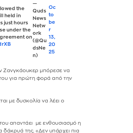
—
Oc
llowed the
Quds
to
l held in
News
be
s just hours
Netw
r
se under the
ork
13,
 agreement on
(@Qu
YdrXB
20
dsNe
25
n)
τάν Ζανγκάουκερ μπόρεσε να
 του για πρώτη φορά από την
ται με δυσκολία να λέει ο
, του απαντάει με ενθουσιασμό η
 δάκρυά της. «Δεν υπάρχει πια