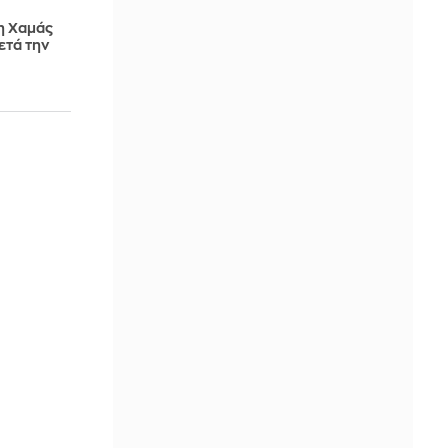
η Χαμάς
ετά την