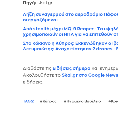
Πηγή:
skai.gr
Λήξη συναγερμού στο αεροδρόμιο Πάφου
οι εργαζόμενοι
Από stealth μέχρι MQ-9 Reaper - Τα υψηλ
χρησιμοποιούν οι ΗΠΑ για να επιτεθούν σ
Στο κόκκινο η Κύπρος: Εκκενώθηκαν οι βά
Λετυμπιώτης: Αναχαιτίστηκαν 2 drones - 
Διαβάστε τις
Ειδήσεις σήμερα
και ενημερω
Ακολουθήστε το
Skai.gr στο Google New
ειδήσεις.
TAGS:
Κύπρος
Ηνωμένο Βασίλειο
Κρί