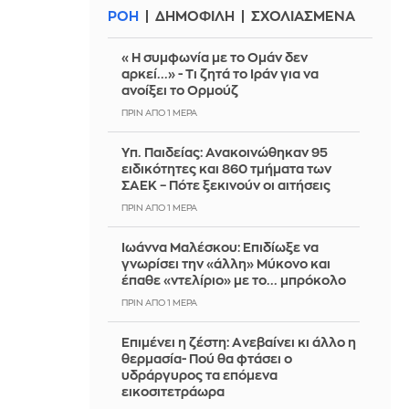
ΡΟΗ
ΔΗΜΟΦΙΛΗ
ΣΧΟΛΙΑΣΜΕΝΑ
«Η συμφωνία με το Ομάν δεν
αρκεί...» - Τι ζητά το Ιράν για να
ανοίξει το Ορμούζ
ΠΡΙΝ ΑΠΌ 1 ΜΈΡΑ
Υπ. Παιδείας: Ανακοινώθηκαν 95
ειδικότητες και 860 τμήματα των
ΣΑΕΚ – Πότε ξεκινούν οι αιτήσεις
ΠΡΙΝ ΑΠΌ 1 ΜΈΡΑ
Ιωάννα Μαλέσκου: Επιδίωξε να
γνωρίσει την «άλλη» Μύκονο και
έπαθε «ντελίριο» με το... μπρόκολο
ΠΡΙΝ ΑΠΌ 1 ΜΈΡΑ
Επιμένει η ζέστη: Aνεβαίνει κι άλλο η
θερμασία- Πού θα φτάσει ο
υδράργυρος τα επόμενα
εικοσιτετράωρα