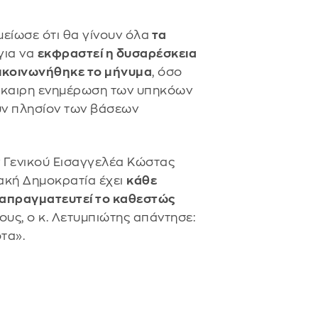
είωσε ότι θα γίνουν όλα
τα
 για να
εκφραστεί η δυσαρέσκεια
πικοινωνήθηκε το μήνυμα
, όσο
 έγκαιρη ενημέρωση των υπηκόων
υν πλησίον των βάσεων
 Γενικού Εισαγγελέα Κώστας
ιακή Δημοκρατία έχει
κάθε
διαπραγματευτεί το καθεστώς
ους, ο κ. Λετυμπιώτης απάντησε:
τα».