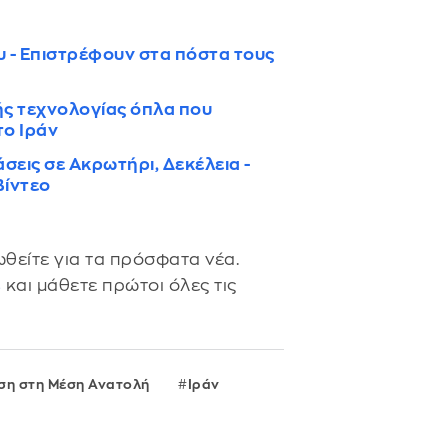
 - Επιστρέφουν στα πόστα τους
ής τεχνολογίας όπλα που
το Ιράν
σεις σε Ακρωτήρι, Δεκέλεια -
Βίντεο
θείτε για τα πρόσφατα νέα.
s
και μάθετε πρώτοι όλες τις
ση στη Μέση Ανατολή
Ιράν