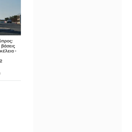
ύπρος:
 βάσεις
κέλεια -
 2
6