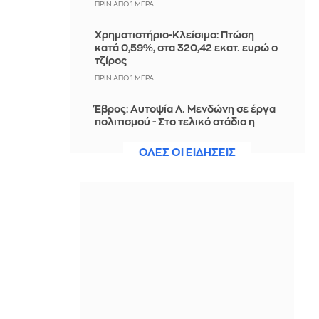
ΠΡΙΝ ΑΠΌ 1 ΜΈΡΑ
Χρηματιστήριο-Κλείσιμο: Πτώση
κατά 0,59%, στα 320,42 εκατ. ευρώ ο
τζίρος
ΠΡΙΝ ΑΠΌ 1 ΜΈΡΑ
Έβρος: Αυτοψία Λ. Μενδώνη σε έργα
πολιτισμού - Στο τελικό στάδιο η
αποκατάσταση του Τεμένους
Βαγιαζήτ
ΟΛΕΣ ΟΙ ΕΙΔΗΣΕΙΣ
ΠΡΙΝ ΑΠΌ 1 ΜΈΡΑ
Ρωσία: Kαταδικάζει ως απαράδεκτη
την απόφαση της Γαλλίας να
απελάσει Ρωσίδα δημοσιογράφο
ΠΡΙΝ ΑΠΌ 1 ΜΈΡΑ
Απελευθέρωση κρατουμένων στη
Βρετανία
ΠΡΙΝ ΑΠΌ 1 ΜΈΡΑ