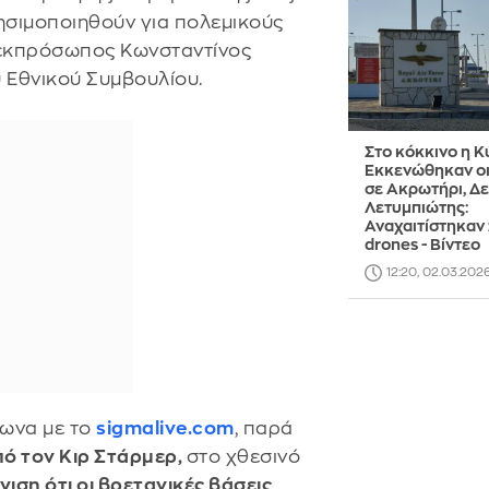
ρησιμοποιηθούν για πολεμικούς
 εκπρόσωπος Κωνσταντίνος
υ Εθνικού Συμβουλίου.
Στο κόκκινο η Κ
Εκκενώθηκαν οι
σε Ακρωτήρι, Δε
Λετυμπιώτης:
Αναχαιτίστηκαν
drones - Βίντεο
12:20, 02.03.202
φωνα με το
sigmalive.com
, παρά
ό τον Κιρ Στάρμερ,
στο χθεσινό
ιση ότι οι βρετανικές βάσεις