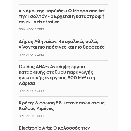
«Νόμοι της καρδιάς»: Ο Μπορά απειλεί
την Τσολπάν - «Έρχεται η καταστροφή
σου» - Δείτε trailer
ΠΡΙΝ ΑΠΌ 15 ΏΡΕΣ
Δήμος Αθηναίων: 43 σχολικές αυλές
γίνονται πιο πράσινες και πιο δροσερές
ΠΡΙΝ ΑΠΌ 15 ΏΡΕΣ
Όμιλος ΑΒΑΞ: Ανάληψη έργου
κατασκευής σταθμού παραγωγής
ηλεκτρικής ενέργειας 800 ΜW στη
Λάρισα
ΠΡΙΝ ΑΠΌ 15 ΏΡΕΣ
Κρήτη: Διάσωση 56 μεταναστών στους
Καλούς Λιμένες
ΠΡΙΝ ΑΠΌ 15 ΏΡΕΣ
Electronic Arts: Ο κολοσσός των