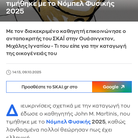
τιμήθηκε με το Νόμπελ Φυσικής
2025
Με τον διακεκριμένο καθηγητή επικοινώνησε ο
ανταποκριτής του ΣΚΑΪ στην Ουάσινγκτον,
Μιχάλης Ιγνατίου - Τι του είπε για την καταγωγή
της οικογένειάς του
14:13, 09.10.2025
Προσθέστε το SKAI.gr στο
Google
Δ
ιευκρινίσεις σχετικά με την καταγωγή του
έδωσε ο καθηγητής John M. Martinis, που
τιμήθηκε με το
Νόμπελ
Φυσικής
2025
, καθώς
λανθασμένα πολλοί θεώρησαν πως έχει
ελληνική.