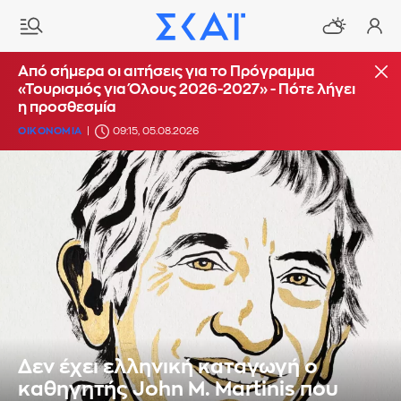
Από σήμερα οι αιτήσεις για το Πρόγραμμα
«Τουρισμός για Όλους 2026-2027» - Πότε λήγει
η προσθεσμία
ΟΙΚΟΝΟΜΙΑ
09:15, 05.08.2026
Δεν έχει ελληνική καταγωγή ο
καθηγητής John M. Martinis που