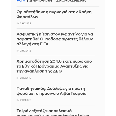
ΡΟΗ
ΔΗΜΟΦΙΛΗ
ΣΧΟΛΙΑΣΜΕΝΑ
Οριοθετήθηκε η πυρκαγιά στην Κρήνη
Φαρσάλων
IN 2 HOURS
Ασφυκτική πίεση στον Ινφαντίνο για να
παραιτηθεί: Οι ποδοσφαιριστές θέλουν
αλλαγή στη FIFA
IN 2 HOURS
Χρηματοδότηση 204,6 εκατ. ευρώ από
το Εθνικό Πρόγραμμα Ανάπτυξης για
την ανάπλαση της ΔΕΘ
IN 2 HOURS
Παναθηναϊκός: Δούλεψε για πρώτη
φορά με τα πράσινα ο Λιβάι Γκαρσία
IN 2 HOURS
Το Ιράν εξετάζει αποκλεισμό
αμερικανικών και ισραηλινών πλοίων