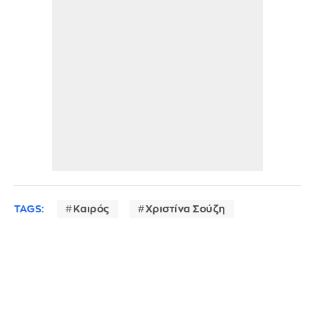
TAGS:
Καιρός
Χριστίνα Σούζη