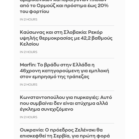
από το Ορμούζ και πρόστιμα έως 20%
του φορτίου
IN 2 HOURS
Καύσωνας και στη Σλοβακία: Ρεκόρ
υψηλής θερμοκρασίας με 42,2 βαθμούς
Κελσίου
IN 2 HOURS
Marfin: Το βράδυ στην Ελλάδα η
46χρονη κατηγορούμενη για εμπλοκή
στον εμπρησμό της τράπεζας
IN 2 HOURS
Κωνσταντοπούλου για πυρκαγιές: Αυτό
που συμβαίνει δεν είναι ατύχημα αλλά
έγκλημα συνεχιζόμενο
IN 2 HOURS
Ουκρανία: Ο πρόεδρος Ζελένσκι θα
επισκεφθεί τη Σερβία, για πρώτη φορά