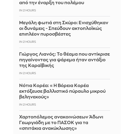
από την έναρξη του πολέμου
IN 2 HOURS
Μεγάλη φωτιά στη Σκύρο: Ενισχύθηκαν
οι δυνάμεις - Σπεύδουν ακτοπλοϊκώς
επιπλέον πυροσβέστες
IN 2 HOURS
Γιώργος Λιανός: Το θέαμα που αντίκρισε
πηγαίνοντας για ψάρεμα ήταν αντάξιο
της Καραϊβικής
IN 2 HOURS
Νότια Κορέα: «Η Βόρεια Κορέα
εκτόξευσε βαλλιστικό πύραυλο μικρού
βεληνεκούς»
IN 2 HOURS
Χαρτοπόλεμος ανακοινώσεων Άδωνι
Γεωργιάδη με το ΠΑΣΟΚ για τα
«σπιτάκια ανακύκλωσης»