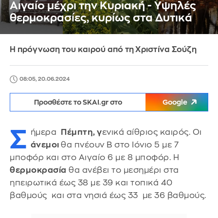
Αιγαίο μέχρι την Κυριακή - Υψηλές
θερμοκρασίες, κυρίως στα Δυτικά
Η πρόγνωση του καιρού από τη Χριστίνα Σούζη
08:05, 20.06.2024
Προσθέστε το SKAI.gr στο
Google
Σ
ήμερα
Πέμπτη, γ
ενικά αίθριος καιρός. Οι
άνεμοι
θα πνέουν Β στο Ιόνιο 5 με 7
μποφόρ και στο Αιγαίο 6 με 8 μποφόρ. Η
θερμοκρασία
θα ανέβει το μεσημέρι στα
ηπειρωτικά έως 38 με 39 και τοπικά 40
βαθμούς και στα νησιά έως 33 με 36 βαθμούς.