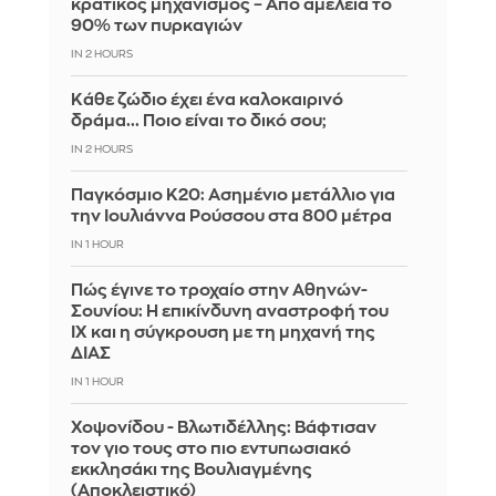
κρατικός μηχανισμός – Από αμέλεια το
90% των πυρκαγιών
IN 2 HOURS
Κάθε ζώδιο έχει ένα καλοκαιρινό
δράμα... Ποιο είναι το δικό σου;
IN 2 HOURS
Παγκόσμιο Κ20: Ασημένιο μετάλλιο για
την Ιουλιάννα Ρούσσου στα 800 μέτρα
IN 1 HOUR
Πώς έγινε το τροχαίο στην Αθηνών-
Σουνίου: Η επικίνδυνη αναστροφή του
ΙΧ και η σύγκρουση με τη μηχανή της
ΔΙΑΣ
IN 1 HOUR
Χοψονίδου - Βλωτιδέλλης: Βάφτισαν
τον γιο τους στο πιο εντυπωσιακό
εκκλησάκι της Βουλιαγμένης
(Αποκλειστικό)