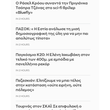
Ο Ράσελ Κρόου συναντά την Πριγιάνκα
Τσόπρα Τζόνας στο sci-fi θρίλερ
«Bluefly»
IN 2 HOURS
ΠΑΣΟΚ: «Η Εστία ανάλωσε τη μισή
δημοσιογραφική της ύλη για να μην πει
απολύτως τίποτα»
IN 2 HOURS
Παγκόσμιο Κ20: Η Ελένη Ιακωβάκη στον
τελικό των 400μ. με εμπόδια με
πανελλήνιο ρεκόρ
IN 2 HOURS
Πεζεσκιάν: Ελπίζουμε να μπει τέλος
στην κατάσταση «ούτε ειρήνη, ούτε
πόλεμος»
IN 2 HOURS
Τουρνάς στον ΣΚΑΪ: Σε επιφυλακή ο