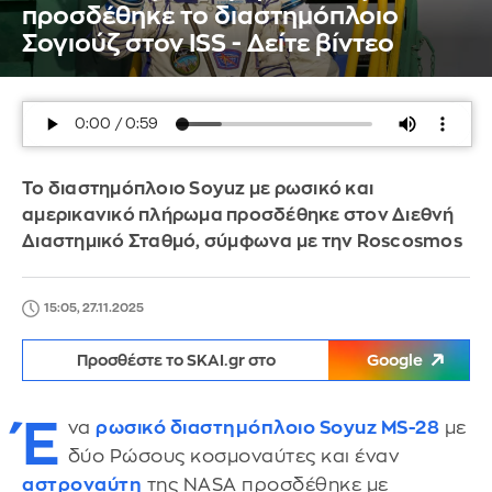
προσδέθηκε το διαστημόπλοιο
Σογιούζ στον ISS - Δείτε βίντεο
Το διαστημόπλοιο Soyuz με ρωσικό και
αμερικανικό πλήρωμα προσδέθηκε στον Διεθνή
Διαστημικό Σταθμό, σύμφωνα με την Roscosmos
15:05, 27.11.2025
Προσθέστε το SKAI.gr στο
Google
Έ
να
ρωσικό διαστημόπλοιο Soyuz MS-28
με
δύο Ρώσους κοσμοναύτες και έναν
αστροναύτη
της NASA προσδέθηκε με