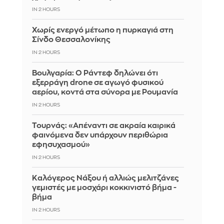
IN 2 HOURS
Χωρίς ενεργό μέτωπο η πυρκαγιά στη
Σίνδο Θεσσαλονίκης
IN 2 HOURS
Βουλγαρία: Ο Ράντεφ δηλώνει ότι
εξερράγη drone σε αγωγό φυσικού
αερίου, κοντά στα σύνορα με Ρουμανία
IN 2 HOURS
Τουρνάς: «Απέναντι σε ακραία καιρικά
φαινόμενα δεν υπάρχουν περιθώρια
εφησυχασμού»
IN 2 HOURS
Καλόγερος Νάξου ή αλλιώς μελιτζάνες
γεμιστές με μοσχάρι κοκκινιστό βήμα -
βήμα
IN 2 HOURS