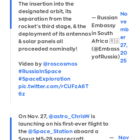
The insertion into the
designated orbit, its
No
— Russian
separation from the
ve
Embassy
rocket’s third stage, & the
mb
in South
deployment of its antennas
er
Africa 🇷🇺
& solar panels all
27,
proceeded nominally!
(@Embass
20
yofRussia)
25
Video by
@roscosmos
#RussiaInSpace
#SpaceExploration
pic.twitter.com/rCUFzA6T
6z
On Nov. 27,
@astro_ChrisW
is
launching on his first-ever flight to
the
@Space_Station
aboard a
—
Nov
Soyuz MS-28 spacecraft.