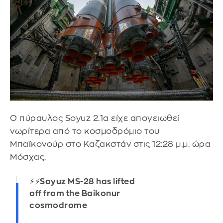
Ο πύραυλος Soyuz 2.1a είχε απογειωθεί
νωρίτερα από το κοσμοδρόμιο του
Μπαϊκονούρ στο Καζακστάν στις 12:28 μ.μ. ώρα
Μόσχας.
⚡️⚡️Soyuz MS-28 has lifted
off from the Baikonur
cosmodrome