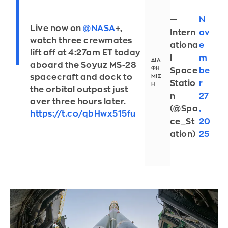
—
N
Live now on
@NASA
+,
Intern
ov
watch three crewmates
ationa
e
lift off at 4:27am ET today
l
m
aboard the Soyuz MS-28
Space
be
spacecraft and dock to
Statio
r
the orbital outpost just
n
27
over three hours later.
(@Spa
,
https://t.co/qbHwx515fu
ce_St
20
ation)
25