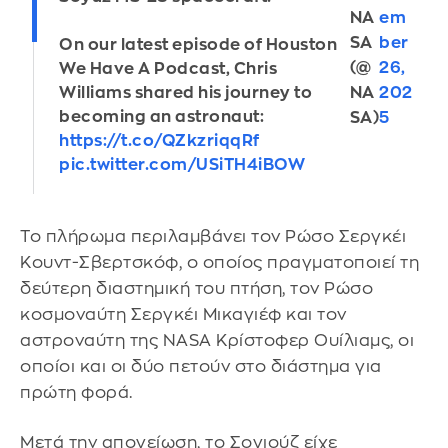
NA
em
SA
ber
On our latest episode of Houston
(@
26,
We Have A Podcast, Chris
Williams shared his journey to
NA
202
becoming an astronaut:
SA)
5
https://t.co/QZkzriqqRf
pic.twitter.com/USiTH4iBOW
Το πλήρωμα περιλαμβάνει τον Ρώσο Σεργκέι
Κουντ-Σβερτσκόφ, ο οποίος πραγματοποιεί τη
δεύτερη διαστημική του πτήση, τον Ρώσο
κοσμοναύτη Σεργκέι Μικαγιέφ και τον
αστροναύτη της NASA Κρίστοφερ Ουίλιαμς, οι
οποίοι και οι δύο πετούν στο διάστημα για
πρώτη φορά.
Μετά την απογείωση, το Σογιούζ είχε