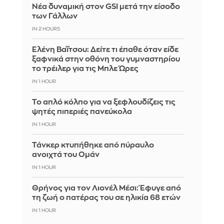
Νέα δυναμική στον GSI μετά την είσοδο
των Γάλλων
IN 2 HOURS
Ελένη Βαΐτσου: Δείτε τι έπαθε όταν είδε
ξαφνικά στην οθόνη του γυμναστηρίου
το τρέιλερ για τις Μπλε Ώρες
IN 1 HOUR
Το απλό κόλπο για να ξεφλουδίζεις τις
ψητές πιπεριές πανεύκολα
IN 1 HOUR
Τάνκερ κτυπήθηκε από πύραυλο
ανοιχτά του Ομάν
IN 1 HOUR
Θρήνος για τον Λιονέλ Μέσι: Έφυγε από
τη ζωή ο πατέρας του σε ηλικία 68 ετών
IN 1 HOUR