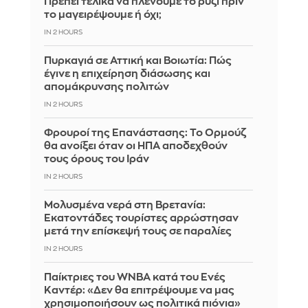
Πρέπει τελικά να πλένουμε το ρύζι πριν
το μαγειρέψουμε ή όχι;
IN 2 HOURS
Πυρκαγιά σε Αττική και Βοιωτία: Πώς
έγινε η επιχείρηση διάσωσης και
απομάκρυνσης πολιτών
IN 2 HOURS
Φρουροί της Επανάστασης: Το Ορμούζ
θα ανοίξει όταν οι ΗΠΑ αποδεχθούν
τους όρους του Ιράν
IN 2 HOURS
Μολυσμένα νερά στη Βρετανία:
Εκατοντάδες τουρίστες αρρώστησαν
μετά την επίσκεψή τους σε παραλίες
IN 2 HOURS
Παίκτριες του WNBA κατά του Ενές
Καντέρ: «Δεν θα επιτρέψουμε να μας
χρησιμοποιήσουν ως πολιτικά πιόνια»