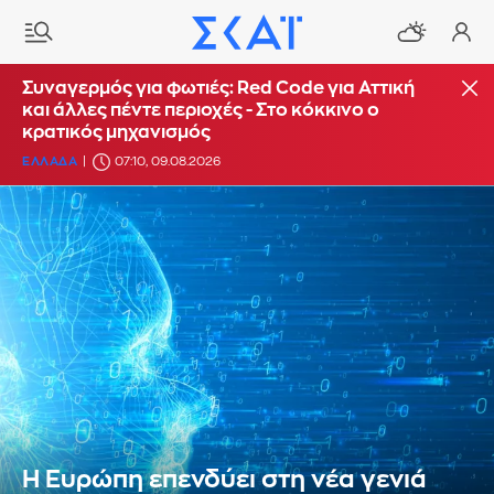
Συναγερμός για φωτιές: Red Code για Αττική
και άλλες πέντε περιοχές - Στο κόκκινο ο
κρατικός μηχανισμός
ΕΛΛΑΔΑ
07:10, 09.08.2026
Η Ευρώπη επενδύει στη νέα γενιά