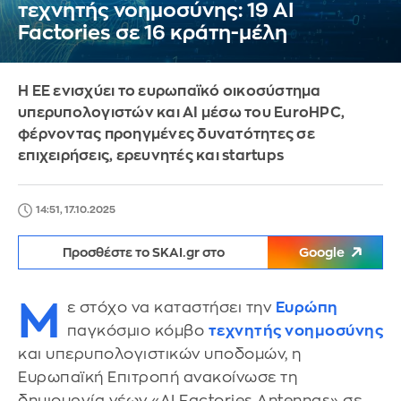
τεχνητής νοημοσύνης: 19 AI
Factories σε 16 κράτη-μέλη
Η ΕΕ ενισχύει το ευρωπαϊκό οικοσύστημα
υπερυπολογιστών και AI μέσω του EuroHPC,
φέρνοντας προηγμένες δυνατότητες σε
επιχειρήσεις, ερευνητές και startups
14:51, 17.10.2025
Προσθέστε το SKAI.gr στο
Google
Μ
ε στόχο να καταστήσει την
Ευρώπη
παγκόσμιο κόμβο
τεχνητής νοημοσύνης
και υπερυπολογιστικών υποδομών, η
Ευρωπαϊκή Επιτροπή ανακοίνωσε τη
δημιουργία νέων «AI Factories Antennas» σε