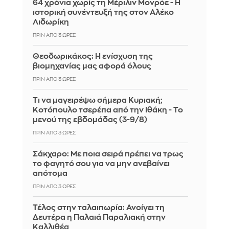
64 χρόνια χωρίς τη Μέριλιν Μονρόε - Η
ιστορική συνέντευξή της στον Αλέκο
Λιδωρίκη
ΠΡΙΝ ΑΠΌ 3 ΏΡΕΣ
Θεοδωρικάκος: Η ενίσχυση της
βιομηχανίας μας αφορά όλους
ΠΡΙΝ ΑΠΌ 3 ΏΡΕΣ
Τι να μαγειρέψω σήμερα Κυριακή;
Κοτόπουλο τσερέπα από την Ιθάκη - Το
μενού της εβδομάδας (3-9/8)
ΠΡΙΝ ΑΠΌ 3 ΏΡΕΣ
Σάκχαρο: Με ποια σειρά πρέπει να τρως
το φαγητό σου για να μην ανεβαίνει
απότομα
ΠΡΙΝ ΑΠΌ 3 ΏΡΕΣ
Τέλος στην ταλαιπωρία: Ανοίγει τη
Δευτέρα η Παλαιά Παραλιακή στην
Καλλιθέα