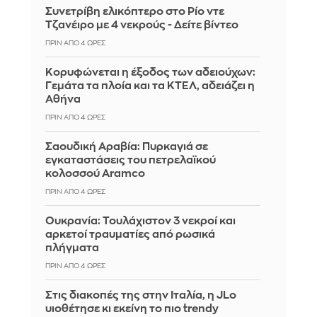
Συνετρίβη ελικόπτερο στο Ρίο ντε
Τζανέιρο με 4 νεκρούς - Δείτε βίντεο
ΠΡΙΝ ΑΠΌ 4 ΏΡΕΣ
Κορυφώνεται η έξοδος των αδειούχων:
Γεμάτα τα πλοία και τα ΚΤΕΛ, αδειάζει η
Αθήνα
ΠΡΙΝ ΑΠΌ 4 ΏΡΕΣ
Σαουδική Αραβία: Πυρκαγιά σε
εγκαταστάσεις του πετρελαϊκού
κολοσσού Aramco
ΠΡΙΝ ΑΠΌ 4 ΏΡΕΣ
Ουκρανία: Τουλάχιστον 3 νεκροί και
αρκετοί τραυματίες από ρωσικά
πλήγματα
ΠΡΙΝ ΑΠΌ 4 ΏΡΕΣ
Στις διακοπές της στην Ιταλία, η JLo
υιοθέτησε κι εκείνη το πιο trendy