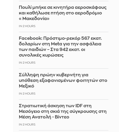
Πουλί μπήκε σε κινητήρα αεροσκάφους
και καθήλωσε πτήση στο αεροδρόμιο
«Μακεδονία»
IN 2 HOURS
Facebook: Πρόστιμο-ρεκόρ 567 εκατ.
δολαρίων στη Meta για την ασφάλεια
των παιδιών – Στα 942 εκατ. οι
συνολικές κυρώσεις
IN 2 HOURS
Σύλληψη πρώην κυβερνήτη για
υπόθεση εξαφανισμένων φοιτητών στο
Μεξικό
IN 2 HOURS
Στρατιωτική άσκηση των IDF στη
Μεσόγειο στη σκιά της σύγκρουσης στη
Μέση Ανατολή - Βίντεο
IN 2 HOURS