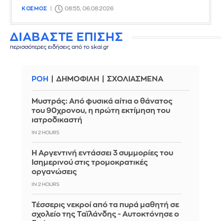
ΚΟΣΜΟΣ
08:55, 06.08.2026
ΔΙΑΒΑΣΤΕ ΕΠΙΣΗΣ
περισσότερες ειδήσεις από το skai.gr
ΡΟΗ
ΔΗΜΟΦΙΛΗ
ΣΧΟΛΙΑΣΜΕΝΑ
Μυστράς: Από φυσικά αίτια ο θάνατος
του 90χρονου, η πρώτη εκτίμηση του
ιατροδικαστή
IN 2 HOURS
Η Αργεντινή εντάσσει 3 συμμορίες του
Ισημερινού στις τρομοκρατικές
οργανώσεις
IN 2 HOURS
Τέσσερις νεκροί από τα πυρά μαθητή σε
σχολείο της Ταϊλάνδης - Αυτοκτόνησε ο