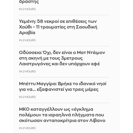
δράστης
IN 2 HOURS
Υεμένη: 58 νεκροί σε επιθέσεις των
Χούθι – 11 τραυματίες στη Σαουδική
Αραβία
IN 2 HOURS
Οδύσσεια: Όχι, δεν είναι ο Ματ Ντέιμον
στη σκηνή με τους 3μετρους
Λαιστρυγόνες και δεν υπάρχουν εφέ
IN 2 HOURS
Μπέττυ Μαγγίρα: Βρήκε το ιδανικό νησί
για να... εξαφανιστεί για τρεις μέρες
IN 2 HOURS
ΜΚΟ καταγγέλλουν ως «έγκλημα
πολέμου» τα ισραηλινά πλήγματα που
σκότωσαν ανταποκρίτρια στον Λίβανο
IN 2 HOURS