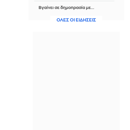
Βγαίνει σε δημοπρασία με...
εξωπραγματική τιμή εκκίνησης η
μπάλα από το γκολ με «το χέρι του
ΟΛΕΣ ΟΙ ΕΙΔΗΣΕΙΣ
Θεού»
IN 2 HOURS
Κάπου ανάμεσα στο «Elite» και το
«Wednesday»: Η νέα μεξικανική
σειρά του Netflix που μπορεί να σε
καθηλώσει
IN 2 HOURS
Στο 28% η AfD, δημοσκοπική
κατάρρευση Μερτς
IN 2 HOURS
«Η Ντόρτμουντ βλέπει
Κωνσταντέλια για διάδοχο του
Αντεγέμι»
IN 2 HOURS