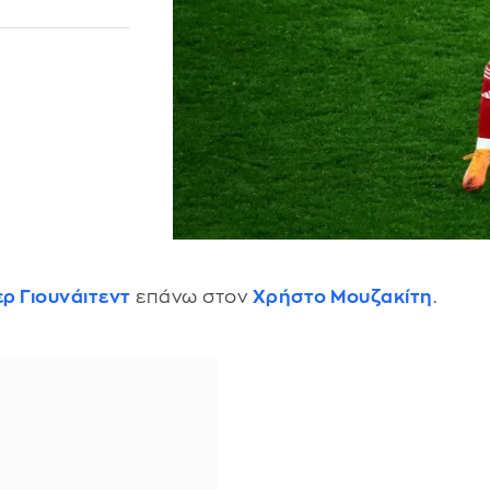
ρ Γιουνάιτεντ
επάνω στον
Χρήστο Μουζακίτη
.