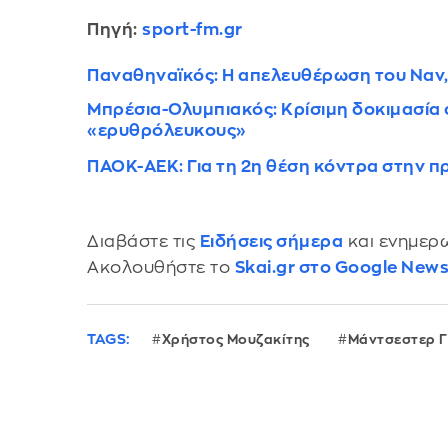
Πηγή:
sport-fm.gr
Παναθηναϊκός: Η απελευθέρωση του Ναν, τ
Μπρέσια-Ολυμπιακός: Κρίσιμη δοκιμασία σ
«ερυθρόλευκους»
ΠΑΟΚ-ΑΕΚ: Για τη 2η θέση κόντρα στην 
Διαβάστε τις
Ειδήσεις σήμερα
και ενημερω
Ακολουθήστε το
Skai.gr στο Google New
TAGS:
Χρήστος Μουζακίτης
Μάντσεστερ Γ