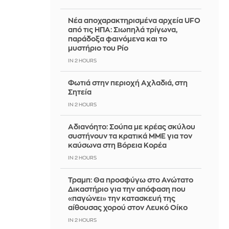
Νέα αποχαρακτηρισμένα αρχεία UFO
από τις ΗΠΑ: Σιωπηλά τρίγωνα,
παράδοξα φαινόμενα και το
μυστήριο του Ρίο
IN 2 HOURS
Φωτιά στην περιοχή Αχλαδιά, στη
Σητεία
IN 2 HOURS
Αδιανόητο: Σούπα με κρέας σκύλου
συστήνουν τα κρατικά ΜΜΕ για τον
καύσωνα στη Βόρεια Κορέα
IN 2 HOURS
Τραμπ: Θα προσφύγω στο Ανώτατο
Δικαστήριο για την απόφαση που
«παγώνει» την κατασκευή της
αίθουσας χορού στον Λευκό Οίκο
IN 2 HOURS