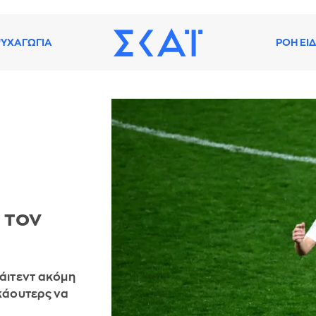
ΥΧΑΓΩΓΙΑ
ΡΟΗ ΕΙ
 τον
νάιτεντ ακόμη
σκάουτερς να