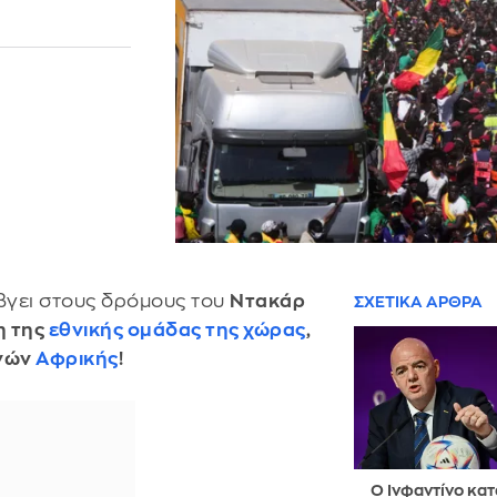
βγει στους δρόμους του
Ντακάρ
ΣΧΕΤΙΚΑ ΑΡΘΡΑ
η της
εθνικής ομάδας της χώρας
,
νών
Αφρικής
!
Ο Ινφαντίνο κα