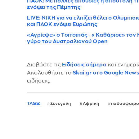
ΠΑΟΚ: Με πολλές απουσίες η αποστολή της
ενόψει της Πέμπτης
LIVE: ΝΙΚΗ για να ελπίζει θέλει ο Ολυμπια
και ΠΑΟΚ ενόψει Ευρώπης
«Αγρίεψε» ο Τσιτσιπάς - «Καθάρισε» τον 
γύρο του Αυστραλιανού Open
Διαβάστε τις
Ειδήσεις σήμερα
και ενημερω
Ακολουθήστε το
Skai.gr στο Google New
ειδήσεις.
TAGS:
Σενεγάλη
Αφρική
ποδόσφαιρ