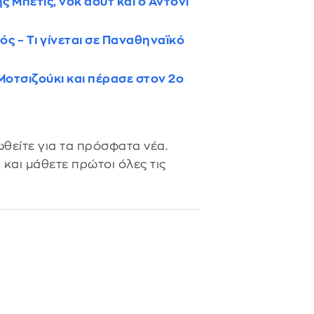
 Μπέτις, νοκ άουτ και ο Άντονι
κός – Tι γίνεται σε Παναθηναϊκό
Μοτσιζούκι και πέρασε στον 2ο
θείτε για τα πρόσφατα νέα.
s
και μάθετε πρώτοι όλες τις
ο