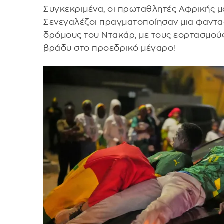
Συγκεκριμένα, οι πρωταθλητές Αφρικής μα
Σενεγαλέζοι πραγματοποίησαν μια φαντ
δρόμους του Ντακάρ, με τους εορτασμού
βράδυ στο προεδρικό μέγαρο!