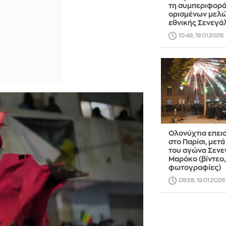
τη συμπεριφορ
ορισμένων μελώ
εθνικής Σενεγά
10:49, 19.01.2026
Ολονύχτια επει
στο Παρίσι, μετά
του αγώνα Σενε
Μαρόκο (βίντεο,
φωτογραφίες)
09:28, 19.01.2026