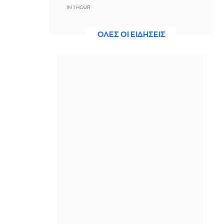
IN 1 HOUR
Ακτιβίστριες ζητούν την ακύρωση
ΟΛΕΣ ΟΙ ΕΙΔΗΣΕΙΣ
των συναυλιών του Τζάρεντ Λέτο
μετά τις κατηγορίες για σεξουαλική
κακοποίηση
IN 1 HOUR
Ουκρανία: 2 Δύο νεκροί και 6
τραυματίες από ρωσικά πλήγματα
στο Ντνιπροπετρόφσκ
IN 1 HOUR
Ιράν: Ο Αραγτσί εξήρε τις ένοπλες
δυνάμεις και κάλεσε σε ενότητα τις
μουσουλμανικές χώρες
IN 1 HOUR
Αξιωματούχος ΗΠΑ: Όταν
ανακοινωθεί συμφωνία για το
Ορμούζ, θα τερματιστεί ο ναυτικός
αποκλεισμός στο Ιράν