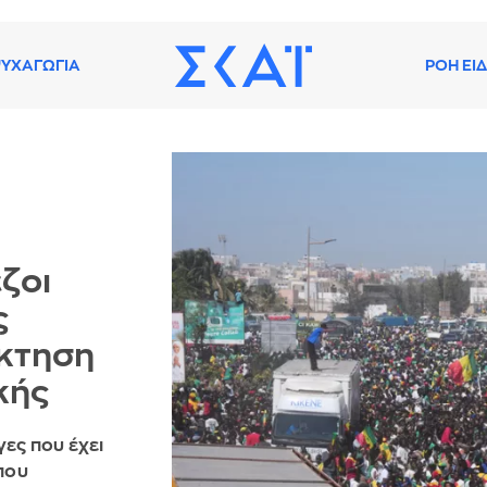
ΥΧΑΓΩΓΙΑ
ΡΟΗ ΕΙ
ζοι
ς
άκτηση
κής
γες που έχει
 που