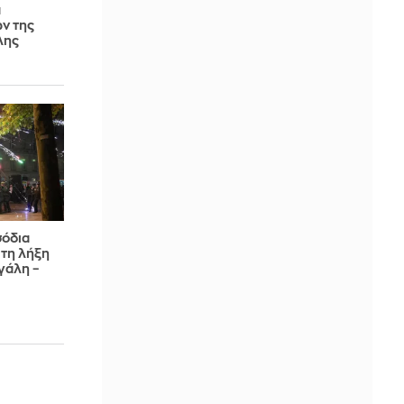
ά
ν της
λης
σόδια
 τη λήξη
γάλη –