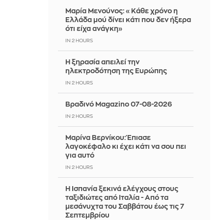
Μαρία Μενούνος: «Κάθε χρόνο η
Ελλάδα μού δίνει κάτι που δεν ήξερα
ότι είχα ανάγκη»
IN 2 HOURS
Η ξηρασία απειλεί την
ηλεκτροδότηση της Ευρώπης
IN 2 HOURS
Βραδινό Magazino 07-08-2026
IN 2 HOURS
Μαρίνα Βερνίκου: Έπιασε
λαγοκέφαλο κι έχει κάτι να σου πει
για αυτό
IN 2 HOURS
Η Ισπανία ξεκινά ελέγχους στους
ταξιδιώτες από Ιταλία - Από τα
μεσάνυχτα του Σαββάτου έως τις 7
Σεπτεμβρίου