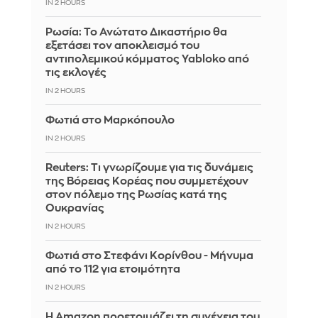
IN 2 HOURS
Ρωσία: Το Ανώτατο Δικαστήριο θα
εξετάσει τον αποκλεισμό του
αντιπολεμικού κόμματος Yabloko από
τις εκλογές
IN 2 HOURS
Φωτιά στο Μαρκόπουλο
IN 2 HOURS
Reuters: Τι γνωρίζουμε για τις δυνάμεις
της Βόρειας Κορέας που συμμετέχουν
στον πόλεμο της Ρωσίας κατά της
Ουκρανίας
IN 2 HOURS
Φωτιά στο Στεφάνι Κορίνθου - Μήνυμα
από το 112 για ετοιμότητα
IN 2 HOURS
Η Amazon προετοιμάζει τη συνέχεια του