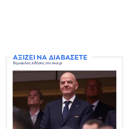
ΑΞΙΖΕΙ ΝΑ ΔΙΑΒΑΣΕΤΕ
δημοφιλείς ειδήσεις στο skai.gr