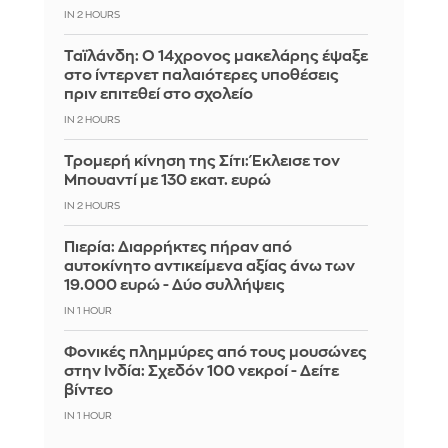
IN 2 HOURS
Ταϊλάνδη: Ο 14χρονος μακελάρης έψαξε
στο ίντερνετ παλαιότερες υποθέσεις
πριν επιτεθεί στο σχολείο
IN 2 HOURS
Τρομερή κίνηση της Σίτι: Έκλεισε τον
Μπουαντί με 130 εκατ. ευρώ
IN 2 HOURS
Πιερία: Διαρρήκτες πήραν από
αυτοκίνητο αντικείμενα αξίας άνω των
19.000 ευρώ - Δύο συλλήψεις
IN 1 HOUR
Φονικές πλημμύρες από τους μουσώνες
στην Ινδία: Σχεδόν 100 νεκροί - Δείτε
βίντεο
IN 1 HOUR