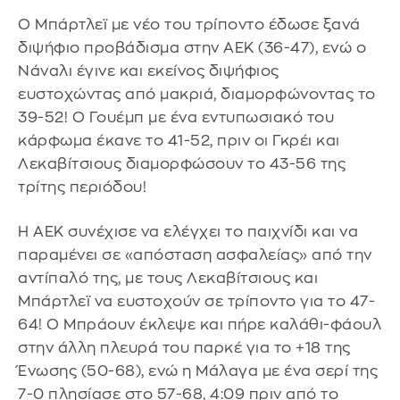
Ο Μπάρτλεϊ με νέο του τρίποντο έδωσε ξανά
διψήφιο προβάδισμα στην ΑΕΚ (36-47), ενώ ο
Νάναλι έγινε και εκείνος διψήφιος
ευστοχώντας από μακριά, διαμορφώνοντας το
39-52! Ο Γουέμπ με ένα εντυπωσιακό του
κάρφωμα έκανε το 41-52, πριν οι Γκρέι και
Λεκαβίτσιους διαμορφώσουν το 43-56 της
τρίτης περιόδου!
Η ΑΕΚ συνέχισε να ελέγχει το παιχνίδι και να
παραμένει σε «απόσταση ασφαλείας» από την
αντίπαλό της, με τους Λεκαβίτσιους και
Μπάρτλεϊ να ευστοχούν σε τρίποντο για το 47-
64! Ο Μπράουν έκλεψε και πήρε καλάθι-φάουλ
στην άλλη πλευρά του παρκέ για το +18 της
Ένωσης (50-68), ενώ η Μάλαγα με ένα σερί της
7-0 πλησίασε στο 57-68, 4:09 πριν από το