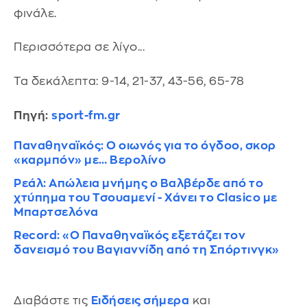
φινάλε.
Περισσότερα σε λίγο...
Τα δεκάλεπτα: 9-14, 21-37, 43-56, 65-78
Πηγή:
sport-fm.gr
Παναθηναϊκός: Ο οιωνός για το όγδοο, σκορ
«καρμπόν» με… Βερολίνο
Ρεάλ: Απώλεια μνήμης ο Βαλβέρδε από το
χτύπημα του Τσουαμενί - Χάνει το Clasico με
Μπαρτσελόνα
Record: «Ο Παναθηναϊκός εξετάζει τον
δανεισμό του Βαγιαννίδη από τη Σπόρτινγκ»
Διαβάστε τις
Ειδήσεις σήμερα
και