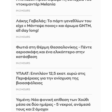
ντοκιμαντέρ Melania
IN 2 HOURS
Λάκης Γαβαλάς: Το πάρτι γενεθλίων του
είχε «Μάντεψε ποιος» και άρωμα GNTM,
all day long!
IN 2 HOURS
Φωτιά στη Θέρμη Θεσσαλονίκης - Πέντε
αεροσκάφη και ένα ελικόπτερο στην
κατάσβεση
IN 2 HOURS
ΥΠΑΑΤ: Επιπλέον 12,5 εκατ. ευρώ στις
Περιφέρειες για την ενίσχυση της
βιοασφάλειας
IN 2 HOURS
Υεμένη: Νέα φονική επίθεση των Χούθι
μέσα σε δύο ημέρες - 5 νεκροί, ανάμεσά
τους και 2 άμαχοι