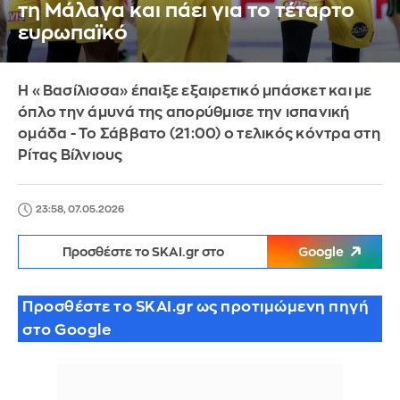
τη Μάλαγα και πάει για το τέταρτο
ευρωπαϊκό
Η «Βασίλισσα» έπαιξε εξαιρετικό μπάσκετ και με
όπλο την άμυνά της απορύθμισε την ισπανική
ομάδα - Το Σάββατο (21:00) ο τελικός κόντρα στη
Ρίτας Βίλνιους
23:58, 07.05.2026
Προσθέστε το SKAI.gr στο
Google
Προσθέστε το SKAI.gr ως προτιμώμενη πηγή
στο Google