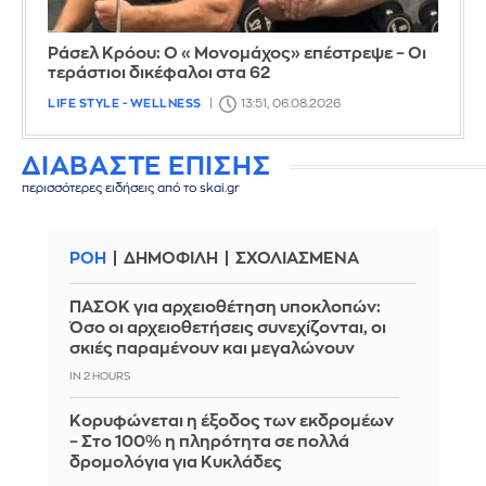
Ράσελ Κρόου: Ο «Μονομάχος» επέστρεψε – Οι
τεράστιοι δικέφαλοι στα 62
LIFE STYLE - WELLNESS
13:51, 06.08.2026
ΔΙΑΒΑΣΤΕ ΕΠΙΣΗΣ
περισσότερες ειδήσεις από το skai.gr
ΡΟΗ
ΔΗΜΟΦΙΛΗ
ΣΧΟΛΙΑΣΜΕΝΑ
ΠΑΣΟΚ για αρχειοθέτηση υποκλοπών:
Όσο οι αρχειοθετήσεις συνεχίζονται, οι
σκιές παραμένουν και μεγαλώνουν
IN 2 HOURS
Κορυφώνεται η έξοδος των εκδρομέων
– Στο 100% η πληρότητα σε πολλά
δρομολόγια για Κυκλάδες