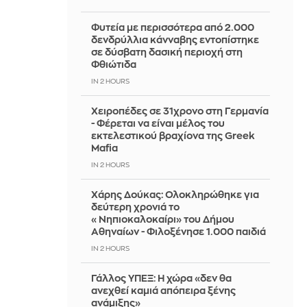
Φυτεία με περισσότερα από 2.000
δενδρύλλια κάνναβης εντοπίστηκε
σε δύσβατη δασική περιοχή στη
Φθιώτιδα
IN 2 HOURS
Χειροπέδες σε 31χρονο στη Γερμανία
- Φέρεται να είναι μέλος του
εκτελεστικού βραχίονα της Greek
Mafia
IN 2 HOURS
Χάρης Δούκας: Ολοκληρώθηκε για
δεύτερη χρονιά το
«Νηπιοκαλοκαίρι» του Δήμου
Αθηναίων - Φιλοξένησε 1.000 παιδιά
IN 2 HOURS
Γάλλος ΥΠΕΞ: Η χώρα «δεν θα
ανεχθεί καμιά απόπειρα ξένης
ανάμιξης»