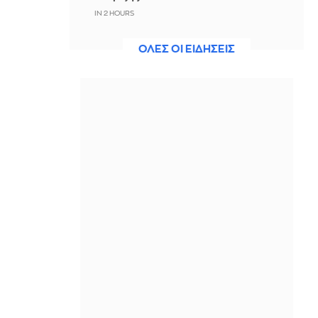
IN 2 HOURS
Άννα Βίσση: Η αυτοσχέδια καντάδα
ΟΛΕΣ ΟΙ ΕΙΔΗΣΕΙΣ
που απόλαυσε στο Φισκάρδο
IN 2 HOURS
Queens Of The Stone Age:
Δημιούργησαν τηλεφωνική γραμμή
παραπόνων για τους θαυμαστές τους
IN 2 HOURS
Τραμπ: Αν νικήσουν οι Δημοκρατικοί
ίσως να είμαι ο τελευταίος
Ρεπουμπλικανός πρόεδρος…
IN 2 HOURS
Κέιτι Πέρι: Δεν παίρνει τα χέρια της
από τον Τζάστιν Τριντό στις διακοπές
τους στην Ελλάδα
IN 2 HOURS