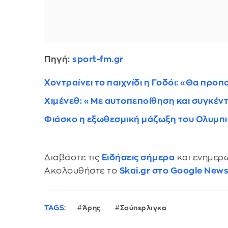
Πηγή:
sport-fm.gr
Χοντραίνει το παιχνίδι η Γοδόι: «Θα προπο
Χιμένεθ: «Με αυτοπεποίθηση και συγκέν
Φιάσκο η εξωθεσμική μάζωξη του Ολυμπια
Διαβάστε τις
Ειδήσεις σήμερα
και ενημερω
Ακολουθήστε το
Skai.gr στο Google New
TAGS:
Άρης
Σούπερλιγκα