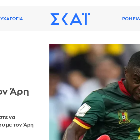
ΥΧΑΓΩΓΙΑ
ΡΟΗ ΕΙ
ον Άρη
στε να
ου με τον Άρη