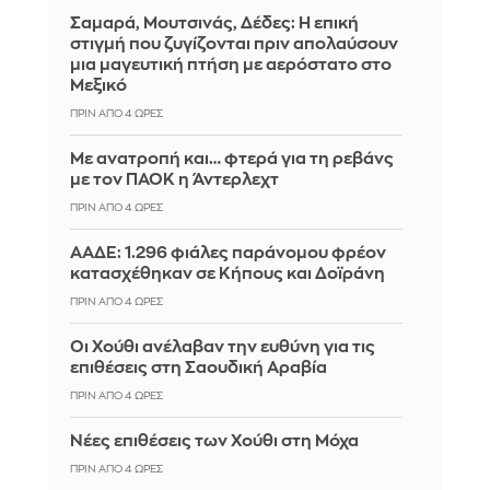
Σαμαρά, Μουτσινάς, Δέδες: Η επική
στιγμή που ζυγίζονται πριν απολαύσουν
μια μαγευτική πτήση με αερόστατο στο
Μεξικό
ΠΡΙΝ ΑΠΌ 4 ΏΡΕΣ
Με ανατροπή και… φτερά για τη ρεβάνς
με τον ΠΑΟΚ η Άντερλεχτ
ΠΡΙΝ ΑΠΌ 4 ΏΡΕΣ
ΑΑΔΕ: 1.296 φιάλες παράνομου φρέον
κατασχέθηκαν σε Κήπους και Δοϊράνη
ΠΡΙΝ ΑΠΌ 4 ΏΡΕΣ
Οι Χούθι ανέλαβαν την ευθύνη για τις
επιθέσεις στη Σαουδική Αραβία
ΠΡΙΝ ΑΠΌ 4 ΏΡΕΣ
Νέες επιθέσεις των Χούθι στη Μόχα
ΠΡΙΝ ΑΠΌ 4 ΏΡΕΣ