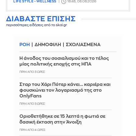
LIFE STYLE - WELLNESS
18:48, 08.08.2026
ΔΙΑΒΑΣΤΕ ΕΠΙΣΗΣ
περισσότερες ειδήσεις από το skai.gr
ΡΟΗ
ΔΗΜΟΦΙΛΗ
ΣΧΟΛΙΑΣΜΕΝΑ
Η άνοδος του σοσιαλισμού και το τέλος
μίας πολιτικής εποχής στις ΗΠΑ
ΠΡΙΝ ΑΠΌ 3 ΏΡΕΣ
Σταρ του Χάρι Πότερ κάνει... καριέρα και
φουσκώνει τον λογαριασμό της στο
OnlyFans
ΠΡΙΝ ΑΠΌ 3 ΏΡΕΣ
Οριοθετήθηκε σε 15 λεπτά η φωτιά σε
δασική έκταση στην Άνοιξη
ΠΡΙΝ ΑΠΌ 4 ΏΡΕΣ