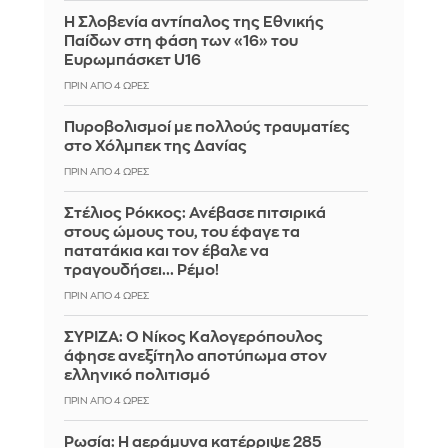
Η Σλοβενία αντίπαλος της Εθνικής
Παίδων στη φάση των «16» του
Ευρωμπάσκετ U16
ΠΡΙΝ ΑΠΌ 4 ΏΡΕΣ
Πυροβολισμοί με πολλούς τραυματίες
στο Χόλμπεκ της Δανίας
ΠΡΙΝ ΑΠΌ 4 ΏΡΕΣ
Στέλιος Ρόκκος: Ανέβασε πιτσιρικά
στους ώμους του, του έφαγε τα
πατατάκια και τον έβαλε να
τραγουδήσει... Ρέμο!
ΠΡΙΝ ΑΠΌ 4 ΏΡΕΣ
ΣΥΡΙΖΑ: Ο Νίκος Καλογερόπουλος
άφησε ανεξίτηλο αποτύπωμα στον
ελληνικό πολιτισμό
ΠΡΙΝ ΑΠΌ 4 ΏΡΕΣ
Ρωσία: Η αεράμυνα κατέρριψε 285