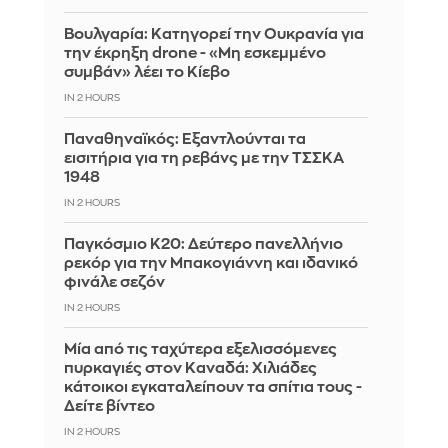
Βουλγαρία: Κατηγορεί την Ουκρανία για
την έκρηξη drone - «Μη εσκεμμένο
συμβάν» λέει το Κίεβο
IN 2 HOURS
Παναθηναϊκός: Εξαντλούνται τα
εισιτήρια για τη ρεβάνς με την ΤΣΣΚΑ
1948
IN 2 HOURS
Παγκόσμιο Κ20: Δεύτερο πανελλήνιο
ρεκόρ για την Μπακογιάννη και ιδανικό
φινάλε σεζόν
IN 2 HOURS
Μία από τις ταχύτερα εξελισσόμενες
πυρκαγιές στον Καναδά: Χιλιάδες
κάτοικοι εγκαταλείπουν τα σπίτια τους -
Δείτε βίντεο
IN 2 HOURS