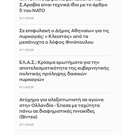
Σ.Αραβία είναι τεχνικά ίδια με το άρθρο
5 του ΝΑΤΟ
IN 1 HOUR
Σε επιφυλακή ο Δήμος Αθηναίων για τις
πυρκαγιές: «Κλειστός» από τα
μεσάνυχτα ο λόφος Φινόπουλου
IN 1 HOUR
ΕΛ.Α.Σ.: Κρίσιμα ερωτήματα για την
αποτελεσματικότητα της κυβερνητικής
πολιτικής πρόληψης δασικών
πυρκαγιών
IN 1 HOUR
Ατύχημα για αλεξιπτωτιστή σε αγώνα
στην Ολλανδία - Έπεσε με ταχύτητα
πάνω σε διαφημιστικές πινακίδες
(Βίντεο)
IN 1 HOUR