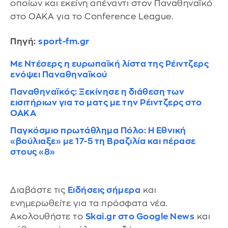
οποίων και εκείνη απέναντι στον Παναθηναϊκό
στο ΟΑΚΑ για το Conference League.
Πηγή:
sport-fm.gr
Mε Ντέσερς η ευρωπαϊκή λίστα της Ρέιντζερς
ενόψει Παναθηναϊκού
Παναθηναϊκός: Ξεκίνησε η διάθεση των
εισιτήριων για το ματς με την Ρέιντζερς στο
ΟΑΚΑ
Παγκόσμιο πρωτάθλημα Πόλο: Η Εθνική
«βούλιαξε» με 17-5 τη Βραζιλία και πέρασε
στους «8»
Διαβάστε τις
Ειδήσεις σήμερα
και
ενημερωθείτε για τα πρόσφατα νέα.
Ακολουθήστε το
Skai.gr στο Google News
και