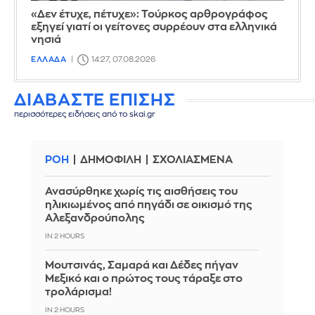
«Δεν έτυχε, πέτυχε»: Τούρκος αρθρογράφος
εξηγεί γιατί οι γείτονες συρρέουν στα ελληνικά
νησιά
ΕΛΛΑΔΑ
14:27, 07.08.2026
ΔΙΑΒΑΣΤΕ ΕΠΙΣΗΣ
περισσότερες ειδήσεις από το skai.gr
ΡΟΗ
ΔΗΜΟΦΙΛΗ
ΣΧΟΛΙΑΣΜΕΝΑ
Ανασύρθηκε χωρίς τις αισθήσεις του
ηλικιωμένος από πηγάδι σε οικισμό της
Αλεξανδρούπολης
IN 2 HOURS
Μουτσινάς, Σαμαρά και Δέδες πήγαν
Μεξικό και ο πρώτος τους τάραξε στο
τρολάρισμα!
IN 2 HOURS