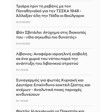
Τριάρα πριν τη ρεβάνς με τον
Παναθηναϊκό για την ΤΣΣΚΑ 1948 -
Άλλαξαν όλη την 11άδα οι Βούλγαροι
IN 2 HOURS
Ιβάν Σβιτάιλο: Ατύχημα στις διακοπές
του - «Θα σηκωθώ πιο δυνατός»
IN 2 HOURS
Λίβανος: Αναφέρει ισραηλινή εισβολή
σε ένα χωριό του νότου παρά την
ανάπτυξη του λιβανικού στρατού
IN 1 HOUR
Συναγερμός για φωτιές Κυριακή και
Δευτέρα: Επικίνδυνο κοκτέιλ ζέστης και
ανέμων - Αναλυτικά ποιες περιοχές
κινδυνεύουν
IN 1 HOUR
Φιντάν: Η συμφωνία με Πακιστάν και