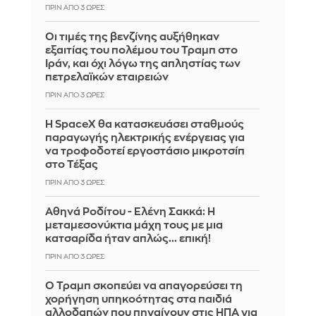
ΠΡΙΝ ΑΠΌ 3 ΏΡΕΣ
Οι τιμές της βενζίνης αυξήθηκαν
εξαιτίας του πολέμου του Τραμπ στο
Ιράν, και όχι λόγω της απληστίας των
πετρελαϊκών εταιρειών
ΠΡΙΝ ΑΠΌ 3 ΏΡΕΣ
Η SpaceX θα κατασκευάσει σταθμούς
παραγωγής ηλεκτρικής ενέργειας για
να τροφοδοτεί εργοστάσιο μικροτσίπ
στο Τέξας
ΠΡΙΝ ΑΠΌ 3 ΏΡΕΣ
Αθηνά Ροδίτου - Ελένη Σακκά: Η
μεταμεσονύκτια μάχη τους με μια
κατσαρίδα ήταν απλώς... επική!
ΠΡΙΝ ΑΠΌ 3 ΏΡΕΣ
Ο Τραμπ σκοπεύει να απαγορεύσει τη
χορήγηση υπηκοότητας στα παιδιά
αλλοδαπών που πηγαίνουν στις ΗΠΑ για