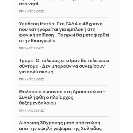
στο νησί
ΠΡΙΝ ΑΠΌ 2 ΏΡΕΣ
Υπόθεση Marfin: Στη ΓΑΔΑ η 46χρονη
που κατηγορείται για εμπλοκή στη
φονική επίθεση - Το πρωί θα μεταφερθεί
στην Εισαγγελία
ΠΡΙΝ ΑΠΌ 2 ΏΡΕΣ
Τραμπ: Ο πόλεμος στο Ιράν θα τελειώσει
σύντομα - Δεν μπορούν να συνεχίσουν
για πολύ ακόμη
ΠΡΙΝ ΑΠΌ 2 ΏΡΕΣ
Θαλάσσια ρύπανση στη Δραπετσώνα –
Συνελήφθη ο πλοίαρχος
δεξαμενόπλοιου
ΠΡΙΝ ΑΠΌ 3 ΏΡΕΣ
Διάσωση 30χρονης μετά από πτώση
από την υψηλή γέφυρα της Χαλκίδας