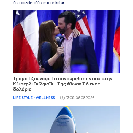
δημοφιλείς ειδήσεις στο skai.gr
Τραμπ Τζούνιορ: Το πανάκριβο «αντίο» στην
Κίμπερλι Γκίλφοϊλ – Της έδωσε 7,6 εκατ.
δολάρια
LIFE STYLE - WELLNESS
13:09, 06.08.2026