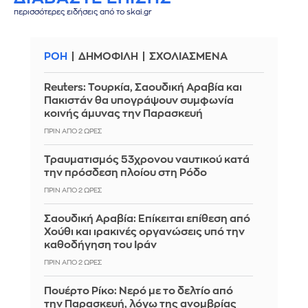
περισσότερες ειδήσεις από το skai.gr
ΡΟΗ
ΔΗΜΟΦΙΛΗ
ΣΧΟΛΙΑΣΜΕΝΑ
Reuters: Τουρκία, Σαουδική Αραβία και
Πακιστάν θα υπογράψουν συμφωνία
κοινής άμυνας την Παρασκευή
ΠΡΙΝ ΑΠΌ 2 ΏΡΕΣ
Τραυματισμός 53χρονου ναυτικού κατά
την πρόσδεση πλοίου στη Ρόδο
ΠΡΙΝ ΑΠΌ 2 ΏΡΕΣ
Σαουδική Αραβία: Επίκειται επίθεση από
Χούθι και ιρακινές οργανώσεις υπό την
καθοδήγηση του Ιράν
ΠΡΙΝ ΑΠΌ 2 ΏΡΕΣ
Πουέρτο Ρίκο: Νερό με το δελτίο από
την Παρασκευή, λόγω της ανομβρίας