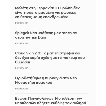
Μελέτη στη Γερμανία: Η Ευρώπη δεν
είναι προετοιμασμένη για ρωσικές
επιθέσεις με μη επανδρωμένα
IN 2 HOURS
Spiegel: Νέα υπόθεση με drones σε
στρατιωτική βάση
IN 2 HOURS
Cloud Skin 2.0: Το ματ επιστρέφει και
δεν έχει καμία σχέση με το makeup που
θυμάσαι
IN 2 HOURS
Οριοθετήθηκε η πυρκαγιά στο Νέο
Μοναστήρι Δομοκού
IN 2 HOURS
Ένωση Ποινικολόγων: Η υπόθεση των
υποκλοπών πλήττει ευθέως τον σκληρό