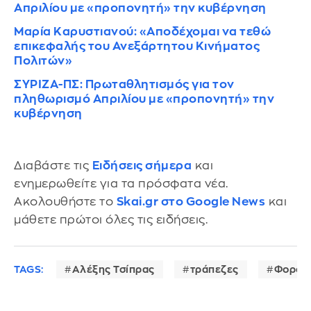
Απριλίου με «προπονητή» την κυβέρνηση
Μαρία Καρυστιανού: «Αποδέχομαι να τεθώ
επικεφαλής του Ανεξάρτητου Κινήματος
Πολιτών»
ΣΥΡΙΖΑ-ΠΣ: Πρωταθλητισμός για τον
πληθωρισμό Απριλίου με «προπονητή» την
κυβέρνηση
Διαβάστε τις
Ειδήσεις σήμερα
και
ενημερωθείτε για τα πρόσφατα νέα.
Ακολουθήστε το
Skai.gr στο Google News
και
μάθετε πρώτοι όλες τις ειδήσεις.
TAGS:
Αλέξης Τσίπρας
τράπεζες
Φορολ