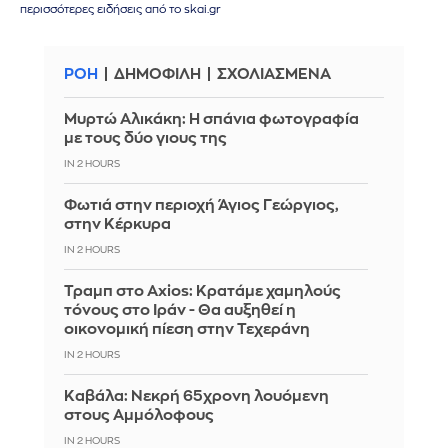
περισσότερες ειδήσεις από το skai.gr
ΡΟΗ
ΔΗΜΟΦΙΛΗ
ΣΧΟΛΙΑΣΜΕΝΑ
Μυρτώ Αλικάκη: Η σπάνια φωτογραφία
με τους δύο γιους της
IN 2 HOURS
Φωτιά στην περιοχή Άγιος Γεώργιος,
στην Κέρκυρα
IN 2 HOURS
Τραμπ στο Axios: Κρατάμε χαμηλούς
τόνους στο Ιράν - Θα αυξηθεί η
οικονομική πίεση στην Τεχεράνη
IN 2 HOURS
Καβάλα: Νεκρή 65χρονη λουόμενη
στους Αμμόλοφους
IN 2 HOURS