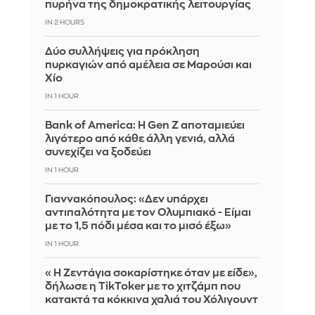
πυρήνα της δημοκρατικής λειτουργίας
IN 2 HOURS
Δύο συλλήψεις για πρόκληση
πυρκαγιών από αμέλεια σε Μαρούσι και
Χίο
IN 1 HOUR
Bank of America: Η Gen Z αποταμιεύει
λιγότερο από κάθε άλλη γενιά, αλλά
συνεχίζει να ξοδεύει
IN 1 HOUR
Γιαννακόπουλος: «Δεν υπάρχει
αντιπαλότητα με τον Ολυμπιακό - Είμαι
με το 1,5 πόδι μέσα και το μισό έξω»
IN 1 HOUR
«Η Ζεντάγια σοκαρίστηκε όταν με είδε»,
δήλωσε η TikToker με το χιτζάμπ που
κατακτά τα κόκκινα χαλιά του Χόλιγουντ