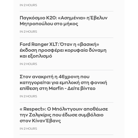
IN 2 HOURS
Παγκόσμιο Κ20: «Ασημένια» η Έβελυν
Μητροπούλου στο μήκος
IN 2 HOURS
Ford Ranger XLT: Όταν η «βασική»
έκδοση προσφέρει κορυφαία δύναμη
και εξοπλισμό
IN 2 HOURS
Στον ανακριτή η 46χρονη που
κατηγορείται για εμπλοκή στη φονική
επίθεση στη Marfin - Δείτε βίντεο
IN 2 HOURS
«Respect»: Ο Μπόλντγουιν αποθέωσε
την Ζαλγκίρις που έδωσε συμβόλαιο
στον Κίναν Έβανς
IN 2 HOURS