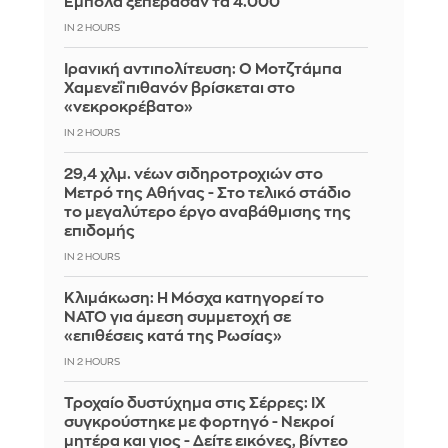
Έμπολα ξεπέρασαν τα 4.000
IN 2 HOURS
Ιρανική αντιπολίτευση: Ο Μοτζτάμπα
Χαμενεΐ πιθανόν βρίσκεται στο
«νεκροκρέβατο»
IN 2 HOURS
29,4 χλμ. νέων σιδηροτροχιών στο
Μετρό της Αθήνας - Στο τελικό στάδιο
το μεγαλύτερο έργο αναβάθμισης της
επιδομής
IN 2 HOURS
Κλιμάκωση: Η Μόσχα κατηγορεί το
ΝΑΤΟ για άμεση συμμετοχή σε
«επιθέσεις κατά της Ρωσίας»
IN 2 HOURS
Τροχαίο δυστύχημα στις Σέρρες: ΙΧ
συγκρούστηκε με φορτηγό - Νεκροί
μητέρα και γιος - Δείτε εικόνες, βίντεο