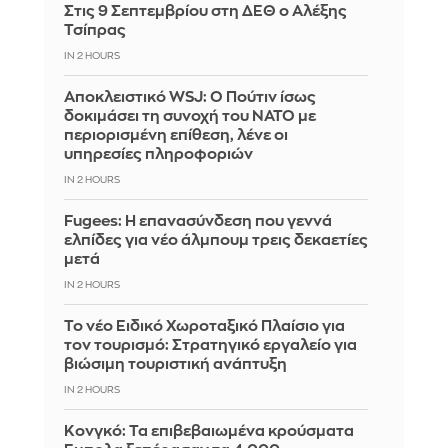
Στις 9 Σεπτεμβρίου στη ΔΕΘ ο Αλέξης
Τσίπρας
IN 2 HOURS
Αποκλειστικό WSJ: Ο Πούτιν ίσως
δοκιμάσει τη συνοχή του ΝΑΤΟ με
περιορισμένη επίθεση, λένε οι
υπηρεσίες πληροφοριών
IN 2 HOURS
Fugees: Η επανασύνδεση που γεννά
ελπίδες για νέο άλμπουμ τρεις δεκαετίες
μετά
IN 2 HOURS
Το νέο Ειδικό Χωροταξικό Πλαίσιο για
τον τουρισμό: Στρατηγικό εργαλείο για
βιώσιμη τουριστική ανάπτυξη
IN 2 HOURS
Κονγκό: Τα επιβεβαιωμένα κρούσματα