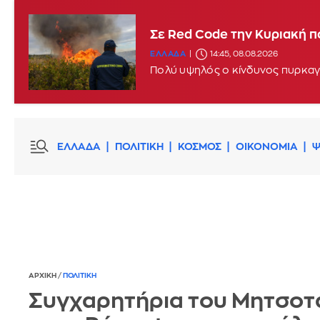
Σφοδροί άνεμοι και υψηλές
Σε Red Code την Κυριακή π
ΕΛΛΑΔΑ
11:46, 08.08.2026
UPDATE
ΕΛΛΑΔΑ
14:45, 08.08.2026
Πολύ υψηλός ο κίνδυνος πυρκαγι
ΕΛΛΑΔΑ
ΠΟΛΙΤΙΚΗ
ΚΟΣΜΟΣ
ΟΙΚΟΝΟΜΙΑ
Ψ
ΑΡΧΙΚΗ
/
ΠΟΛΙΤΙΚΗ
Συγχαρητήρια του Μητσοτ