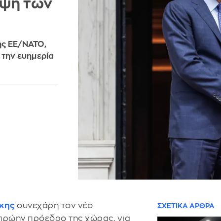
ηψη των
της ΕΕ/ΝΑΤΟ,
 την ευημερία
κης
συνεχάρη τον νέο
ΣΧΕΤΙΚΑ ΑΡΘΡΑ
πρώην πρόεδρο της χώρας, για