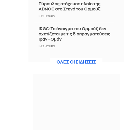
Πύραυλος στόχευσε πλοίο της
ADNOC στο Στενό του Ορμούζ
IN 2 HOURS
IRGC: Το άνοιγμα του Ορμούζ δεν
σχετίζεται με τις διαπραγματεύσεις
Ιράν - Ομάν
IN 2 HOURS
Πετρογιάννη: Η παρατήρηση που
ΟΛΕΣ ΟΙ ΕΙΔΗΣΕΙΣ
δέχτηκε για τον σκύλο της, εφερε
επική αντίδραση που μας γονάτισε
IN 2 HOURS
Ιταλία-Ισπανία: Κλιμακώνεται η
σύγκρουση για το Σένγκεν
IN 2 HOURS
Πώς να σερβίρεις σωστά το κρασί
όταν έξω έχει 35°C
IN 2 HOURS