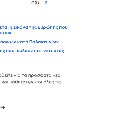
GR)
6
εται η εικόνα της Ευρώπης που
εται»
εποίκων κατά Παλαιστινίων
ες που πωλούν πατίνια εκτός
θείτε για τα πρόσφατα νέα.
s
και μάθετε πρώτοι όλες τις
τεφ