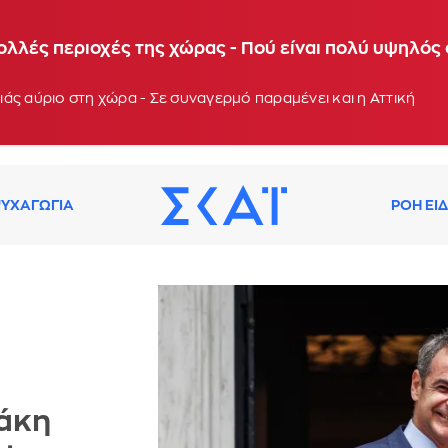
 θερμοκρασίες τις επόμενες ημέρες - Συνεδρίαση τ
ολλές περιοχές της χώρας - Πού είναι πολύ υψηλός
: 13:03
άς αύριο στη χώρα - Σε συναγερμό παραμένει και η Αττική
ΥΧΑΓΩΓΙΑ
ΡΟΗ ΕΙ
άκη