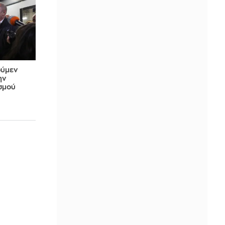
ούμεν
ην
σμού