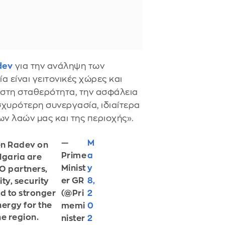
dev
για την ανάληψη των
α είναι γειτονικές χώρες και
 στη σταθερότητα, την ασφάλεια
σχυρότερη συνεργασία, ιδιαίτερα
ων λαών μας και της περιοχής».
—
M
en Radev on
Prime
a
lgaria are
Minist
y
O partners,
er GR
8,
ty, security
(@Pri
2
rd to stronger
nergy for the
memi
0
he region.
nister
2