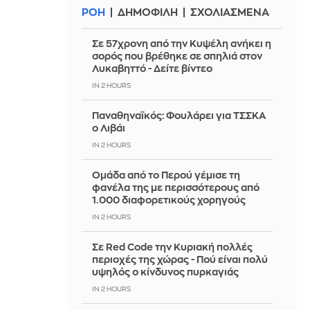
ΡΟΗ
ΔΗΜΟΦΙΛΗ
ΣΧΟΛΙΑΣΜΕΝΑ
Σε 57χρονη από την Κυψέλη ανήκει η
σορός που βρέθηκε σε σπηλιά στον
Λυκαβηττό - Δείτε βίντεο
IN 2 HOURS
Παναθηναϊκός: Φουλάρει για ΤΣΣΚΑ
ο Λιβάι
IN 2 HOURS
Ομάδα από το Περού γέμισε τη
φανέλα της με περισσότερους από
1.000 διαφορετικούς χορηγούς
IN 2 HOURS
Σε Red Code την Κυριακή πολλές
περιοχές της χώρας - Πού είναι πολύ
υψηλός ο κίνδυνος πυρκαγιάς
IN 2 HOURS