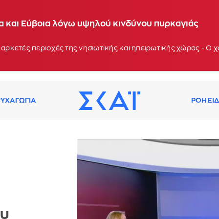
ία και Εύβοια λόγω υψηλού κινδύνου πυρκαγιάς
 αρκετές περιοχές της νησιωτικής και ηπειρωτικής χώρας - Ο
ΥΧΑΓΩΓΙΑ
ΡΟΗ ΕΙ
ου