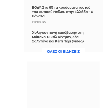
ΕΟΔΥ: Στα 65 τα κρούσματα του ιού
του Δυτικού Νείλου στην Ελλάδα – 6
θάνατοι
IN 2 HOURS
Χολιγουντιανή «απόβαση» στη
Μύκονο: Νικόλ Κίντμαν, Ζόε
Σαλντάνα και Κέιτι Πέρι (video)
IN 2 HOURS
ΟΛΕΣ ΟΙ ΕΙΔΗΣΕΙΣ
Η Ρωσία έπληξε δύο πλοία κοντά στο
ουκρανικό λιμάνι της Οδησσού
IN 2 HOURS
«Κραυγή για βοήθεια»: Η Θέουτα
θέλει μεταφορά ασυνόδευτων
ανηλίκων μεταναστών στην
ηπειρωτική Ισπανία - Γίνεται;
IN 2 HOURS
Από τη Φλόριντα στην Πελοπόννησο: