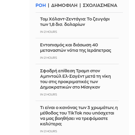
ΡΟΗ
ΔΗΜΟΦΙΛΗ
ΣΧΟΛΙΑΣΜΕΝΑ
Τομ Χόλαντ-Ζεντάγια: Το ζευγάρι
των 1,8 δισ. δολαρίων
IN 2 HOURS
Εντοπισμός και διάσωση 40
μεταναστών νότια της Ιεράπετρας
IN 2 HOURS
Σφοδρή επίθεση Τραμπ στον
Αμπντούλ Ελ-Σαγέντ μετά τη νίκη
του στις προκριματικές των
Δημοκρατικών στο Μίσιγκαν
IN 2 HOURS
Τι είναι ο κανόνας των 3 χρωμάτων, η
μέθοδος του TikTok που υπόσχεται
να μας βοηθήσει να τρεφόμαστε
καλύτερα;
IN 2 HOURS