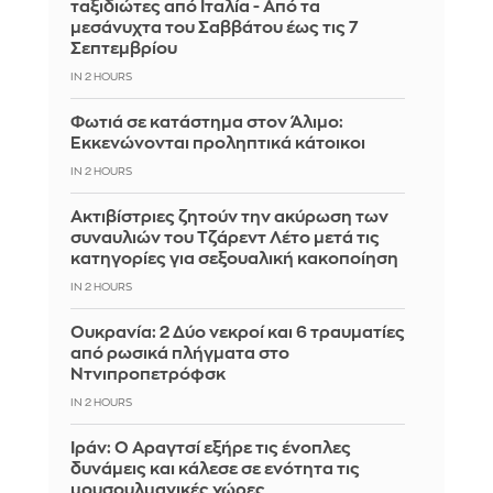
ταξιδιώτες από Ιταλία - Από τα
μεσάνυχτα του Σαββάτου έως τις 7
Σεπτεμβρίου
IN 2 HOURS
Φωτιά σε κατάστημα στον Άλιμο:
Εκκενώνονται προληπτικά κάτοικοι
IN 2 HOURS
Ακτιβίστριες ζητούν την ακύρωση των
συναυλιών του Τζάρεντ Λέτο μετά τις
κατηγορίες για σεξουαλική κακοποίηση
IN 2 HOURS
Ουκρανία: 2 Δύο νεκροί και 6 τραυματίες
από ρωσικά πλήγματα στο
Ντνιπροπετρόφσκ
IN 2 HOURS
Ιράν: Ο Αραγτσί εξήρε τις ένοπλες
δυνάμεις και κάλεσε σε ενότητα τις
μουσουλμανικές χώρες