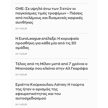
ΟΗΕ: Σε υψηλό άνω των 3 ετών οι
παγκόσμιες τιμές τροφίμων – Πιέσεις
από πολέμους και δυσμενείς καιρικές
συνθήκες
IN 1 HOUR
Η EuroLeague επέλεξε: Η κορυφαία
προσθήκη για κάθε μία από τις 20
ομάδες
IN 1 HOUR
Τέλος από τη Μίλαν μετά από 7 χρόνια ο
Μπενασέρ που κλείνει στην Αλ Γκαράφα
IN 1 HOUR
Εριέττα Κούρκουλου Λάτση: Η τούρτα
της ήταν ο ορισμός της
εφευρετικότητας και του
αυτοσχεδιασμού
IN 1 HOUR