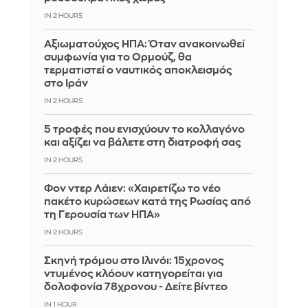
IN 2 HOURS
Αξιωματούχος ΗΠΑ: Όταν ανακοινωθεί
συμφωνία για το Ορμούζ, θα
τερματιστεί ο ναυτικός αποκλεισμός
στο Ιράν
IN 2 HOURS
5 τροφές που ενισχύουν το κολλαγόνο
και αξίζει να βάλετε στη διατροφή σας
IN 2 HOURS
Φον ντερ Λάιεν: «Χαιρετίζω το νέο
πακέτο κυρώσεων κατά της Ρωσίας από
τη Γερουσία των ΗΠΑ»
IN 2 HOURS
Σκηνή τρόμου στο Ιλινόι: 15χρονος
ντυμένος κλόουν κατηγορείται για
δολοφονία 78χρονου - Δείτε βίντεο
IN 1 HOUR