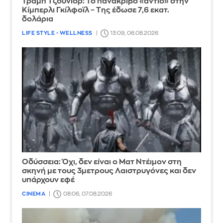
Τραμπ Τζούνιορ: Το πανάκριβο «αντίο» στην
Κίμπερλι Γκίλφοϊλ – Της έδωσε 7,6 εκατ.
δολάρια
LIFE STYLE - WELLNESS
13:09, 06.08.2026
Οδύσσεια: Όχι, δεν είναι ο Ματ Ντέιμον στη
σκηνή με τους 3μετρους Λαιστρυγόνες και δεν
υπάρχουν εφέ
CINEMA
08:06, 07.08.2026