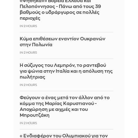
«Ψήθηκαν» Βόρεια Ελλάδα και
Πελοπόννησος - Πάνω από τους 39
βαθμούς ο υδράργυρος σε πολλές
περιοχές
IN 2 HOURS
Κύμα επιθέσεων εναντίον Ουκρανών
στην Πολωνία
IN 2 HOURS
Η σύζυγος του Λεμπρόν, το ραντεβού
για ψώνια στην Ιταλία και η απόλυση της
πωλήτριας
IN 2 HOURS
Φεύγουν ο ένας μετά τον άλλον από το
κόμμα της Μαρίας Καρυστιανού -
Αποχώρηση με αιχμές και του
Μπρουτζάκη
IN 2 HOURS
«Ενδιαφέρον του Ολυμπιακού για τον