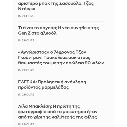
αριστερό μπακ της Σασουόλο, Τζος
Ντόιγκ»
IN 2 HOURS
Τι είναι το daycap; Η νέα συνήθεια της
Gen Z στο αλκοόλ
IN 2 HOURS
«Αγνώριστος» ο 74χρονος Τζον
Γκούντμαν: Προκάλεσε σοκ στους
θαυμαστές του με την απώλεια 90 κιλών
IN 2 HOURS
ΕΛΓΕΚΑ: Προληπτική ανάκληση
προϊόντος μαρμελάδας
IN 2 HOURS
Λίλα Μπακλέση: Η πρώτη της
φωτογραφία από το μαιευτήριο ήταν
από το χέρι της καλύτερής της φίλης
IN 2 HOURS