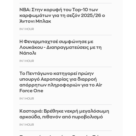
ΝΒΑ: Στην κορυφή του Top-10 των
καρφωμάτων για τη σεζόν 2025/26 ο
Άντονι Μπλακ
IN 1 HOUR
Η Φενερμπαχτσέ συμφώνησε με
Λουκάκου - Διαπραγματεύσεις με τη
Νάπολι
IN 1 HOUR
Το Πεντάγωνο κατηγορεί πρώην
υπουργό Αεροπορίας για διαρροή
απόρρητων πληροφοριών για το Air
Force One
IN 1 HOUR
Καστοριά: Βρέθηκε νεκρή μεγαλόσωμη
αρκούδα, πιθανόν από πυροβολισμό
IN 1 HOUR