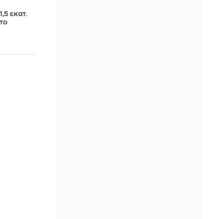
,5 εκατ.
 το