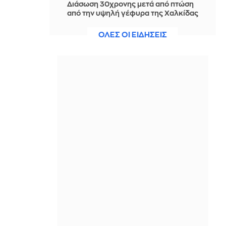
Διάσωση 30χρονης μετά από πτώση
από την υψηλή γέφυρα της Χαλκίδας
IN 2 HOURS
ΟΛΕΣ ΟΙ ΕΙΔΗΣΕΙΣ
Οι τιμές της βενζίνης αυξήθηκαν
εξαιτίας του πολέμου του Τραμπ στο
Ιράν, και όχι λόγω της απληστίας των
πετρελαϊκών εταιρειών
IN 2 HOURS
Η SpaceX θα κατασκευάσει
σταθμούς παραγωγής ηλεκτρικής
ενέργειας για να τροφοδοτεί
εργοστάσιο μικροτσίπ στο Τέξας
IN 1 HOUR
Αθηνά Ροδίτου - Ελένη Σακκά: Η
μεταμεσονύκτια μάχη τους με μια
κατσαρίδα ήταν απλώς... επική!
IN 1 HOUR
Ο Τραμπ σκοπεύει να απαγορεύσει