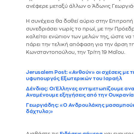
ανέφερε μεταξύ άλλων ο Άδωνις Γεωργιά
Η συνέχεια θα δοθεί αύριο στην Επιτροπή
συνεδριάσει νωρίς το πρωί, με την Πρόεδ
καλείται ενώπιον των μελών της, ώστε να
πάρει την τελική απόφαση για την άρση τ
Κωνσταντοπούλου, την Τρίτη 19 Μαΐου.
Jerusalem Post: «Ανθούν» οι σχέσεις με 
υφυπουργός Εξωτερικών του Ισραήλ
Δένδιας: Οι Έλληνες αντιμετωπίζουμε αν
Αναμένουμε εξηγήσεις από την Ουκρανία 
Γεωργιάδης: «Ο Ανδρουλάκης μασαμπούκωσ
δάχτυλο;»
Διαβάστε τις
Ειδήσεις σήμερα
και ενημερω