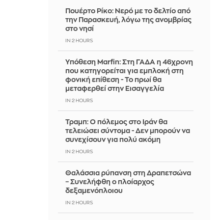
Πουέρτο Ρίκο: Νερό με το δελτίο από
την Παρασκευή, λόγω της ανομβρίας
στο νησί
IN 2 HOURS
Υπόθεση Marfin: Στη ΓΑΔΑ η 46χρονη
που κατηγορείται για εμπλοκή στη
φονική επίθεση - Το πρωί θα
μεταφερθεί στην Εισαγγελία
IN 2 HOURS
Τραμπ: Ο πόλεμος στο Ιράν θα
τελειώσει σύντομα - Δεν μπορούν να
συνεχίσουν για πολύ ακόμη
IN 2 HOURS
Θαλάσσια ρύπανση στη Δραπετσώνα
– Συνελήφθη ο πλοίαρχος
δεξαμενόπλοιου
IN 2 HOURS