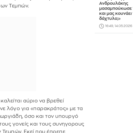
Ανδρουλάκης
 των Τεμπών.
μασαμπούκωσε 1
και μας κουνάει
δάχτυλο;»
16:49, 14.05.2026
καλείται αύριο να βρεθεί
ανε λόγο για «παρακράτος» με τα
εωργιάδη, όσο και τον υπουργό
τους γονείς και τους συνηγορους
 Τεμπών. Εκεί που έπρεπε