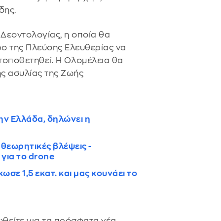
δης.
 Δεοντολογίας, η οποία θα
ρο της Πλεύσης Ελευθερίας να
 τοποθετηθεί. Η Ολομέλεια θα
ης ασυλίας της Ζωής
την Ελλάδα, δηλώνει η
αθεωρητικές βλέψεις -
για το drone
ε 1,5 εκατ. και μας κουνάει το
θείτε για τα πρόσφατα νέα.