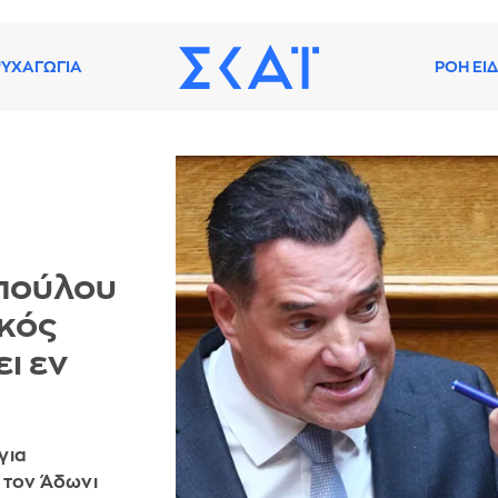
ΥΧΑΓΩΓΙΑ
ΡΟΗ ΕΙ
πούλου
ικός
ι εν
για
 τον Άδωνι