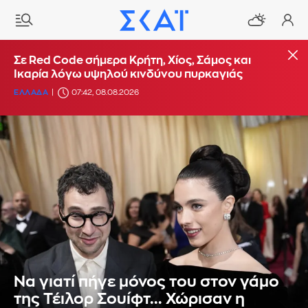
Σε Red Code σήμερα Κρήτη, Χίος, Σάμος και
Ικαρία λόγω υψηλού κινδύνου πυρκαγιάς
ΕΛΛΑΔΑ
07:42, 08.08.2026
Να γιατί πήγε μόνος του στον γάμο
της Τέιλορ Σουίφτ... Χώρισαν η