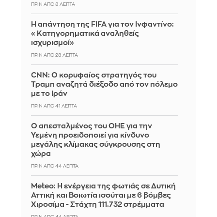
ΠΡΙΝ ΑΠΌ 8 ΛΕΠΤΆ
Η απάντηση της FIFA για τον Ινφαντίνο:
«Κατηγορηματικά αναληθείς
ισχυρισμοί»
ΠΡΙΝ ΑΠΌ 28 ΛΕΠΤΆ
CNN: Ο κορυφαίος στρατηγός του
Τραμπ αναζητά διέξοδο από τον πόλεμο
με το Ιράν
ΠΡΙΝ ΑΠΌ 41 ΛΕΠΤΆ
Ο απεσταλμένος του ΟΗΕ για την
Υεμένη προειδοποιεί για κίνδυνο
μεγάλης κλίμακας σύγκρουσης στη
χώρα
ΠΡΙΝ ΑΠΌ 44 ΛΕΠΤΆ
Meteo: Η ενέργεια της φωτιάς σε Δυτική
Αττική και Βοιωτία ισούται με 6 βόμβες
Χιροσίμα - Στάχτη 111.732 στρέμματα
ΠΡΙΝ ΑΠΌ 44 ΛΕΠΤΆ