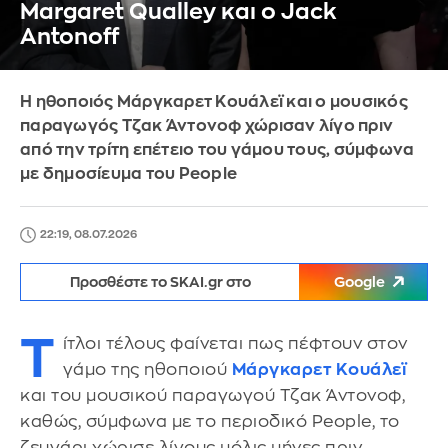
Margaret Qualley και ο Jack
Antonoff
Η ηθοποιός Μάργκαρετ Κουάλεϊ και ο μουσικός
παραγωγός Τζακ Άντονοφ χώρισαν λίγο πριν
από την τρίτη επέτειο του γάμου τους, σύμφωνα
με δημοσίευμα του People
22:19, 08.07.2026
Προσθέστε το SKAI.gr στο
Google
Τ
ίτλοι τέλους φαίνεται πως πέφτουν στον
γάμο της ηθοποιού
Μάργκαρετ Κουάλεϊ
και του μουσικού παραγωγού Τζακ Άντονοφ,
καθώς, σύμφωνα με το περιοδικό People, το
ζευγάρι χώρισε λίγους μόλις μήνες πριν