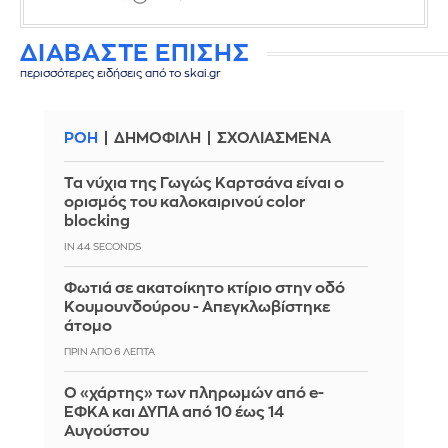
ΔΙΑΒΑΣΤΕ ΕΠΙΣΗΣ
περισσότερες ειδήσεις από το skai.gr
ΡΟΗ
ΔΗΜΟΦΙΛΗ
ΣΧΟΛΙΑΣΜΕΝΑ
Τα νύχια της Γωγώς Καρτσάνα είναι ο
ορισμός του καλοκαιρινού color
blocking
IN 43 SECONDS
Φωτιά σε ακατοίκητο κτίριο στην οδό
Κουμουνδούρου - Απεγκλωβίστηκε
άτομο
ΠΡΙΝ ΑΠΌ 6 ΛΕΠΤΆ
Ο «χάρτης» των πληρωμών από e-
ΕΦΚΑ και ΔΥΠΑ από 10 έως 14
Αυγούστου