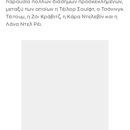
παρουσία πολλών διάσημων προσκεκλημένων,
μεταξύ των οποίων η Τέιλορ Σουίφτ, ο Τσάνινγκ
Τέιτουμ, η Ζόι Κράβιτζ, η Κάρα Ντελεβίν και η
Λάνα Ντελ Ρέι.