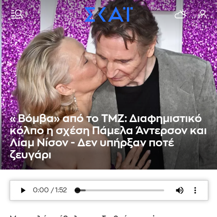
«Βόμβα» από το TΜΖ: Διαφημιστικό
κόλπο η σχέση Πάμελα Άντερσον και
Λίαμ Νίσον - Δεν υπήρξαν ποτέ
ζευγάρι