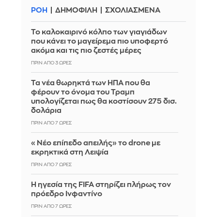
ΡΟΗ
ΔΗΜΟΦΙΛΗ
ΣΧΟΛΙΑΣΜΕΝΑ
Το καλοκαιρινό κόλπο των γιαγιάδων
που κάνει το μαγείρεμα πιο υποφερτό
ακόμα και τις πιο ζεστές μέρες
ΠΡΙΝ ΑΠΌ 3 ΏΡΕΣ
Τα νέα θωρηκτά των ΗΠΑ που θα
φέρουν το όνομα του Τραμπ
υπολογίζεται πως θα κοστίσουν 275 δισ.
δολάρια
ΠΡΙΝ ΑΠΌ 7 ΏΡΕΣ
«Νέο επίπεδο απειλής» το drone με
εκρηκτικά στη Λειψία
ΠΡΙΝ ΑΠΌ 7 ΏΡΕΣ
Η ηγεσία της FIFA στηρίζει πλήρως τον
πρόεδρο Ινφαντίνο
ΠΡΙΝ ΑΠΌ 7 ΏΡΕΣ