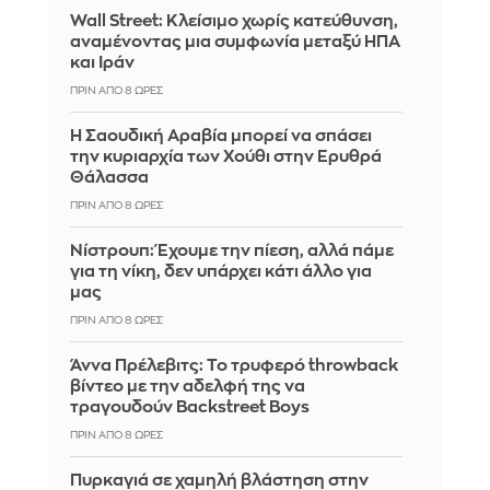
Wall Street: Κλείσιμο χωρίς κατεύθυνση,
αναμένοντας μια συμφωνία μεταξύ ΗΠΑ
και Ιράν
ΠΡΙΝ ΑΠΌ 8 ΏΡΕΣ
Η Σαουδική Αραβία μπορεί να σπάσει
την κυριαρχία των Χούθι στην Ερυθρά
Θάλασσα
ΠΡΙΝ ΑΠΌ 8 ΏΡΕΣ
Νίστρουπ: Έχουμε την πίεση, αλλά πάμε
για τη νίκη, δεν υπάρχει κάτι άλλο για
μας
ΠΡΙΝ ΑΠΌ 8 ΏΡΕΣ
Άννα Πρέλεβιτς: Το τρυφερό throwback
βίντεο με την αδελφή της να
τραγουδούν Backstreet Boys
ΠΡΙΝ ΑΠΌ 8 ΏΡΕΣ
Πυρκαγιά σε χαμηλή βλάστηση στην