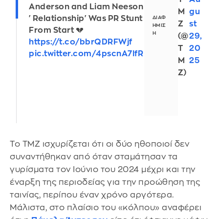
Anderson and Liam Neeson
M
gu
'Relationship' Was PR Stunt
Z
st
From Start 💔
(@
29,
https://t.co/bbrQDRFWjf
T
20
pic.twitter.com/4pscnA7lfR
M
25
Z)
Το TMZ ισχυρίζεται ότι οι δύο ηθοποιοί δεν
συναντήθηκαν από όταν σταμάτησαν τα
γυρίσματα τον Ιούνιο του 2024 μέχρι και την
έναρξη της περιοδείας για την προώθηση της
ταινίας, περίπου έναν χρόνο αργότερα.
Μάλιστα, στο πλαίσιο του «κόλπου» αναφέρει