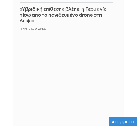
«Υβριδική επίθεση» βλέπει η Γερμανία
πίσω απο το παγιδευμένο drone στη
Λειψία
ΠΡΙΝ ΑΠΌ 9 ΏΡΕΣ
Απόρρητο