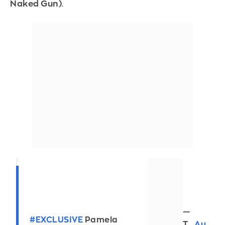
Naked Gun)
.
—
#EXCLUSIVE
Pamela
T
Au