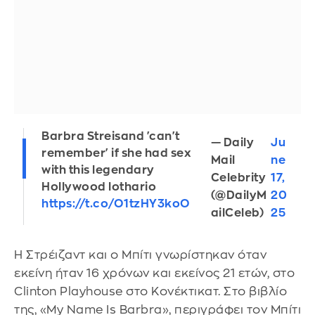
Barbra Streisand 'can't
— Daily
Ju
remember' if she had sex
Mail
ne
with this legendary
Celebrity
17,
Hollywood lothario
(@DailyM
20
https://t.co/O1tzHY3koO
ailCeleb)
25
Η Στρέιζαντ και ο Μπίτι γνωρίστηκαν όταν
εκείνη ήταν 16 χρόνων και εκείνος 21 ετών, στο
Clinton Playhouse στο Κονέκτικατ. Στο βιβλίο
της, «My Name Is Barbra», περιγράφει τον Μπίτι