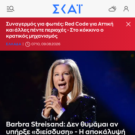
Συναγερμός για φωτιές: Red Code για Αττική
και άλλες πέντε περιοχές - Στο κόκκινο ο
κρατικός μηχανισμός
ΕΛΛΑΔΑ
07:10, 09.08.2026
Barbra Streisand: Δεν θυμάμαι αν
υπήρξε «διείσδυση» - Η αποκάλυψή