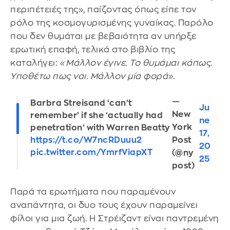
περιπέτειές της», παίζοντας όπως είπε τον
ρόλο της κοσμογυρισμένης γυναίκας. Παρόλο
που δεν θυμάται με βεβαιότητα αν υπήρξε
ερωτική επαφή, τελικά στο βιβλίο της
καταλήγει:
«Μάλλον έγινε. Το θυμάμαι κάπως.
Υποθέτω πως ναι. Μάλλον μία φορά».
—
Barbra Streisand ‘can’t
Ju
New
remember’ if she ‘actually had
ne
York
penetration’ with Warren Beatty
17,
Post
https://t.co/W7ncRDuuu2
20
pic.twitter.com/YmrfViapXT
(@ny
25
post)
Παρά τα ερωτήματα που παραμένουν
αναπάντητα, οι δυο τους έχουν παραμείνει
φίλοι για μια ζωή. Η Στρέιζαντ είναι παντρεμένη