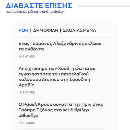
ΔΙΑΒΑΣΤΕ ΕΠΙΣΗΣ
περισσότερες ειδήσεις από το skai.gr
ΡΟΗ
ΔΗΜΟΦΙΛΗ
ΣΧΟΛΙΑΣΜΕΝΑ
Ένας Γερμανός Αλεξανδρινός έκλεισε
τα ογδόντα
IN 2 HOURS
Από χτύπημα των Χούθι η φωτιά σε
εγκαταστάσεις του πετρελαϊκού
κολοσσού Aramco στη Σαουδική
Αραβία
IN 2 HOURS
Ο Ράσελ Κρόου συναντά την Πριγιάνκα
Τσόπρα Τζόνας στο sci-fi θρίλερ
«Bluefly»
IN 2 HOURS