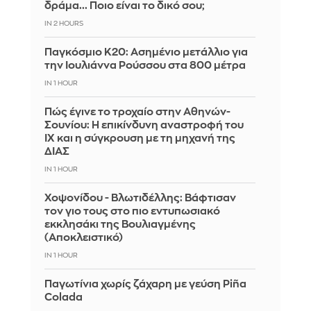
δράμα... Ποιο είναι το δικό σου;
IN 2 HOURS
Παγκόσμιο Κ20: Ασημένιο μετάλλιο για
την Ιουλιάννα Ρούσσου στα 800 μέτρα
IN 1 HOUR
Πώς έγινε το τροχαίο στην Αθηνών-
Σουνίου: Η επικίνδυνη αναστροφή του
ΙΧ και η σύγκρουση με τη μηχανή της
ΔΙΑΣ
IN 1 HOUR
Χοψονίδου - Βλωτιδέλλης: Βάφτισαν
τον γιο τους στο πιο εντυπωσιακό
εκκλησάκι της Βουλιαγμένης
(Αποκλειστικό)
IN 1 HOUR
Παγωτίνια χωρίς ζάχαρη με γεύση Piña
Colada