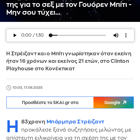
της για το σεξ με τον Γουόρεν Μπίτι -
Μην σου τύχει…
Η Στρέιζαντ και ο Μπίτι γνωρίστηκαν όταν εκείνη
ήταν 16 χρόνων και εκείνος 21 ετών, στο Clinton
Playhouse στο Κονέκτικατ
10:03, 17.06.2025
Προσθέστε το SKAI.gr στο
Google
Η
83χρονη
Μπάρμπρα Στρέιζαντ
προκάλεσε ξανά συζητήσεις μιλώντας με
απίστευτη ειλικρίνεια για τη σχέση της με τον