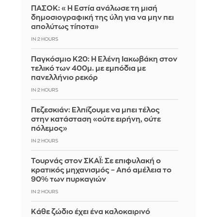
ΠΑΣΟΚ: «Η Εστία ανάλωσε τη μισή
δημοσιογραφική της ύλη για να μην πει
απολύτως τίποτα»
IN 2 HOURS
Παγκόσμιο Κ20: Η Ελένη Ιακωβάκη στον
τελικό των 400μ. με εμπόδια με
πανελλήνιο ρεκόρ
IN 2 HOURS
Πεζεσκιάν: Ελπίζουμε να μπει τέλος
στην κατάσταση «ούτε ειρήνη, ούτε
πόλεμος»
IN 2 HOURS
Τουρνάς στον ΣΚΑΪ: Σε επιφυλακή ο
κρατικός μηχανισμός – Από αμέλεια το
90% των πυρκαγιών
IN 2 HOURS
Κάθε ζώδιο έχει ένα καλοκαιρινό