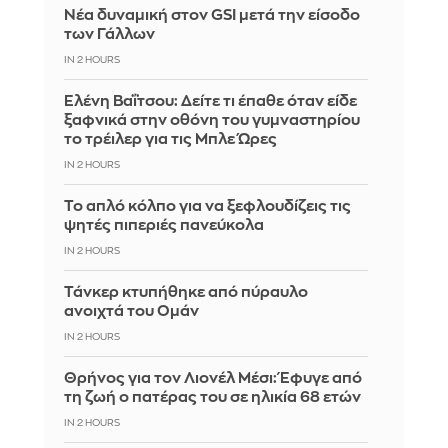
Νέα δυναμική στον GSI μετά την είσοδο
των Γάλλων
IN 2 HOURS
Ελένη Βαΐτσου: Δείτε τι έπαθε όταν είδε
ξαφνικά στην οθόνη του γυμναστηρίου
το τρέιλερ για τις Μπλε Ώρες
IN 2 HOURS
Το απλό κόλπο για να ξεφλουδίζεις τις
ψητές πιπεριές πανεύκολα
IN 2 HOURS
Τάνκερ κτυπήθηκε από πύραυλο
ανοιχτά του Ομάν
IN 2 HOURS
Θρήνος για τον Λιονέλ Μέσι: Έφυγε από
τη ζωή ο πατέρας του σε ηλικία 68 ετών
IN 2 HOURS