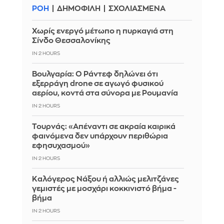
ΡΟΗ
ΔΗΜΟΦΙΛΗ
ΣΧΟΛΙΑΣΜΕΝΑ
Χωρίς ενεργό μέτωπο η πυρκαγιά στη
Σίνδο Θεσσαλονίκης
IN 2 HOURS
Βουλγαρία: Ο Ράντεφ δηλώνει ότι
εξερράγη drone σε αγωγό φυσικού
αερίου, κοντά στα σύνορα με Ρουμανία
IN 2 HOURS
Τουρνάς: «Απέναντι σε ακραία καιρικά
φαινόμενα δεν υπάρχουν περιθώρια
εφησυχασμού»
IN 2 HOURS
Καλόγερος Νάξου ή αλλιώς μελιτζάνες
γεμιστές με μοσχάρι κοκκινιστό βήμα -
βήμα
IN 2 HOURS