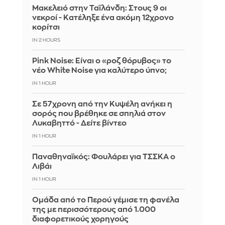
Μακελειό στην Ταϊλάνδη: Στους 9 οι
νεκροί - Κατέληξε ένα ακόμη 12χρονο
κορίτσι
IN 2 HOURS
Pink Noise: Είναι ο «ροζ θόρυβος» το
νέο White Noise για καλύτερο ύπνο;
IN 1 HOUR
Σε 57χρονη από την Κυψέλη ανήκει η
σορός που βρέθηκε σε σπηλιά στον
Λυκαβηττό - Δείτε βίντεο
IN 1 HOUR
Παναθηναϊκός: Φουλάρει για ΤΣΣΚΑ ο
Λιβάι
IN 1 HOUR
Ομάδα από το Περού γέμισε τη φανέλα
της με περισσότερους από 1.000
διαφορετικούς χορηγούς