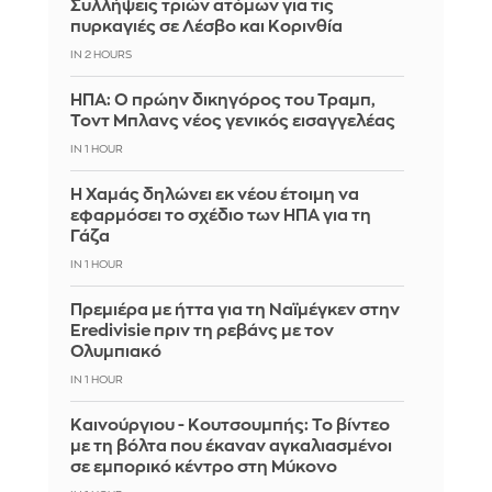
Συλλήψεις τριών ατόμων για τις
πυρκαγιές σε Λέσβο και Κορινθία
IN 2 HOURS
ΗΠΑ: Ο πρώην δικηγόρος του Τραμπ,
Τοντ Μπλανς νέος γενικός εισαγγελέας
IN 1 HOUR
Η Χαμάς δηλώνει εκ νέου έτοιμη να
εφαρμόσει το σχέδιο των ΗΠΑ για τη
Γάζα
IN 1 HOUR
Πρεμιέρα με ήττα για τη Ναϊμέγκεν στην
Eredivisie πριν τη ρεβάνς με τον
Ολυμπιακό
IN 1 HOUR
Καινούργιου - Κουτσουμπής: Το βίντεο
με τη βόλτα που έκαναν αγκαλιασμένοι
σε εμπορικό κέντρο στη Μύκονο