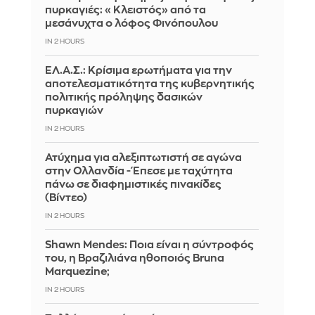
πυρκαγιές: «Κλειστός» από τα
μεσάνυχτα ο λόφος Φινόπουλου
IN 2 HOURS
ΕΛ.Α.Σ.: Κρίσιμα ερωτήματα για την
αποτελεσματικότητα της κυβερνητικής
πολιτικής πρόληψης δασικών
πυρκαγιών
IN 2 HOURS
Ατύχημα για αλεξιπτωτιστή σε αγώνα
στην Ολλανδία - Έπεσε με ταχύτητα
πάνω σε διαφημιστικές πινακίδες
(Βίντεο)
IN 2 HOURS
Shawn Mendes: Ποια είναι η σύντροφός
του, η Βραζιλιάνα ηθοποιός Bruna
Marquezine;
IN 2 HOURS