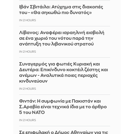
Ιβάν Σβιτάιλο: Ατύχημα στις διακοπές
του - «Θα σηκωθώ πιο δυνατός»
IN 2 HOURS
Λίβανος: Αναφέρει ισραηλινή εισβολή
σε ένα χωριό του νότου παρά την
ανάπτυξη του λιβανικού στρατού
IN 2 HOURS
Συναγερμός για φωτιές Κυριακή και
Δευτέρα: Επικίνδυνο κοκτέιλ ζέστης και
ανέμων - Αναλυτικά ποιες περιοχές
κινδυνεύουν
IN 2 HOURS
Φιντάν: Η συμφωνία με Πακιστάν και
Σ.Αραβία είναι τεχνικά ίδια με το άρθρο
5 του ΝΑΤΟ
IN 2 HOURS
Σε επιφυλακή ο Δήμος Αθηναίων για τις