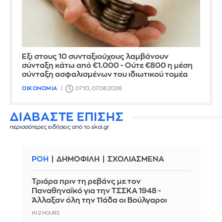
Έξι στους 10 συνταξιούχους λαμβάνουν
σύνταξη κάτω από €1.000 - Ούτε €800 η μέση
σύνταξη ασφαλισμένων του ιδιωτικού τομέα
ΟΙΚΟΝΟΜΙΑ
07:10, 07.08.2026
ΔΙΑΒΑΣΤΕ ΕΠΙΣΗΣ
περισσότερες ειδήσεις από το skai.gr
ΡΟΗ
ΔΗΜΟΦΙΛΗ
ΣΧΟΛΙΑΣΜΕΝΑ
Τριάρα πριν τη ρεβάνς με τον
Παναθηναϊκό για την ΤΣΣΚΑ 1948 -
Άλλαξαν όλη την 11άδα οι Βούλγαροι
IN 2 HOURS