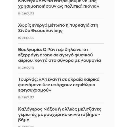
Καντέρ: «Δεν θα επιτρέψουμε να μας
χρησιμοποιήσουν ως πολιτικά πιόνια»
IN 2 HOURS
Χωρίς ενεργό μέτωπο η πυρκαγιά στη
Σίνδο Θεσσαλονίκης
IN 2 HOURS
Βουλγαρία: Ο Ράντεφ δηλώνει ότι
εξερράγη drone σε αγωγό φυσικού
αερίου, κοντά στα σύνορα με Ρουμανία
IN 2 HOURS
Τουρνάς: «Απέναντι σε ακραία καιρικά
φαινόμενα δεν υπάρχουν περιθώρια
εφησυχασμού»
IN 2 HOURS
Καλόγερος Νάξου ή αλλιώς μελιτζάνες
γεμιστές με μοσχάρι κοκκινιστό βήμα -
βήμα