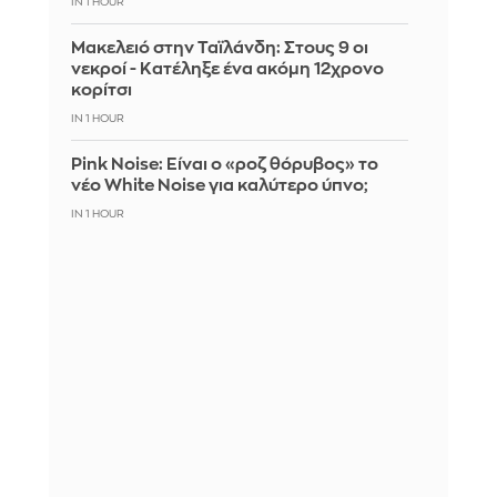
IN 1 HOUR
Μακελειό στην Ταϊλάνδη: Στους 9 οι
νεκροί - Κατέληξε ένα ακόμη 12χρονο
κορίτσι
IN 1 HOUR
Pink Noise: Είναι ο «ροζ θόρυβος» το
νέο White Noise για καλύτερο ύπνο;
IN 1 HOUR