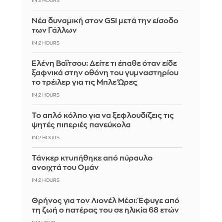
IN 2 HOURS
Νέα δυναμική στον GSI μετά την είσοδο
των Γάλλων
IN 2 HOURS
Ελένη Βαΐτσου: Δείτε τι έπαθε όταν είδε
ξαφνικά στην οθόνη του γυμναστηρίου
το τρέιλερ για τις Μπλε Ώρες
IN 2 HOURS
Το απλό κόλπο για να ξεφλουδίζεις τις
ψητές πιπεριές πανεύκολα
IN 2 HOURS
Τάνκερ κτυπήθηκε από πύραυλο
ανοιχτά του Ομάν
IN 2 HOURS
Θρήνος για τον Λιονέλ Μέσι: Έφυγε από
τη ζωή ο πατέρας του σε ηλικία 68 ετών