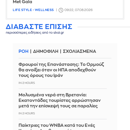
Met Gala
LIFE STYLE - WELLNESS
09:22, 07.08.2026
ΔΙΑΒΑΣΤΕ ΕΠΙΣΗΣ
περισσότερες ειδήσεις από το skai.gr
ΡΟΗ
ΔΗΜΟΦΙΛΗ
ΣΧΟΛΙΑΣΜΕΝΑ
Φρουροί της Επανάστασης: Το Ορμούζ
θα ανοίξει όταν οι ΗΠΑ αποδεχθούν
τους όρους του Ιράν
IN 2 HOURS
Μολυσμένα νερά στη Βρετανία:
Εκατοντάδες τουρίστες αρρώστησαν
μετά την επίσκεψή τους σε παραλίες
IN 2 HOURS
Παίκτριες του WNBA κατά του Ενές