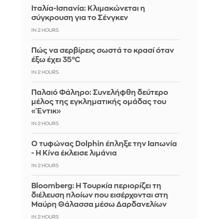
Ιταλία-Ισπανία: Κλιμακώνεται η
σύγκρουση για το Σένγκεν
IN 2 HOURS
Πώς να σερβίρεις σωστά το κρασί όταν
έξω έχει 35°C
IN 2 HOURS
Παλαιό Φάληρο: Συνελήφθη δεύτερο
μέλος της εγκληματικής ομάδας του
«Έντικ»
IN 2 HOURS
Ο τυφώνας Dolphin έπληξε την Ιαπωνία
- Η Κίνα έκλεισε λιμάνια
IN 2 HOURS
Bloomberg: Η Τουρκία περιορίζει τη
διέλευση πλοίων που εισέρχονται στη
Μαύρη Θάλασσα μέσω Δαρδανελίων
IN 2 HOURS