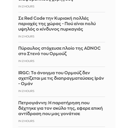
IN 2 HOURS
Σε Red Code την Κυριακή πολλές
περιοχές της χώρας - Πού είναι πολύ
υψηλός ο κίνδυνος πυρκαγιάς
IN 2 HOURS
Πύραυλος στόχευσε πλοίο της ADNOC
στο Στενό του Ορμούζ
IN 2 HOURS
IRGC: Το άνοιγμα του Ορμούζ δεν
σχετίζεται με τις διαπραγματεύσεις Ιράν
- Ομάν
IN 2 HOURS
Πετρογιάννη: Η παρατήρηση που
δέχτηκε για τον σκύλο της, εφερε επική
αντίδραση που μας γονάτισε
IN 2 HOURS