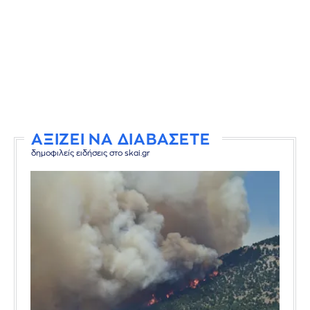
ΑΞΙΖΕΙ ΝΑ ΔΙΑΒΑΣΕΤΕ
δημοφιλείς ειδήσεις στο skai.gr