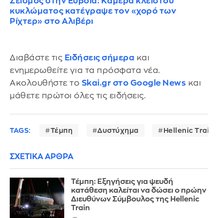
Σεισμός στην Εύβοια: Κάμερα κλειστού
κυκλώματος κατέγραψε τον «χορό των
Ρίχτερ» στο Αλιβέρι
Διαβάστε τις
Ειδήσεις σήμερα
και
ενημερωθείτε για τα πρόσφατα νέα.
Ακολουθήστε το
Skai.gr στο Google News
και
μάθετε πρώτοι όλες τις ειδήσεις.
TAGS:
Τέμπη
Δυστύχημα
Hellenic Train
ΣΧΕΤΙΚΑ ΑΡΘΡΑ
Τέμπη: Εξηγήσεις για ψευδή
κατάθεση καλείται να δώσει ο πρώην
Διευθύνων Σύμβουλος της Hellenic
Train