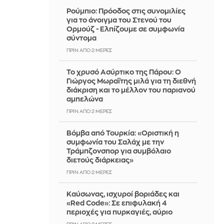
Ρούμπιο: Πρόοδος στις συνομιλίες
για το άνοιγμα του Στενού του
Ορμούζ - Ελπίζουμε σε συμφωνία
σύντομα
ΠΡΙΝ ΑΠΌ 2 ΜΈΡΕΣ
Το χρυσό Ασύρτικο της Πάρου: Ο
Γιώργος Μωραΐτης μιλά για τη διεθνή
διάκριση και το μέλλον του παριανού
αμπελώνα
ΠΡΙΝ ΑΠΌ 2 ΜΈΡΕΣ
Βόμβα από Τουρκία: «Οριστική η
συμφωνία του Σαλάχ με την
Τράμπζονσπορ για συμβόλαιο
διετούς διάρκειας»
ΠΡΙΝ ΑΠΌ 2 ΜΈΡΕΣ
Καύσωνας, ισχυροί βοριάδες και
«Red Code»: Σε επιφυλακή 4
περιοχές για πυρκαγιές, αύριο