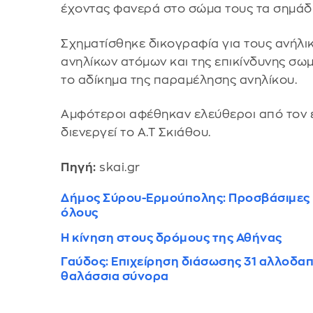
έχοντας φανερά στο σώμα τους τα σημάδι
Σχηματίσθηκε δικογραφία για τους ανήλι
ανηλίκων ατόμων και της επικίνδυνης σω
το αδίκημα της παραμέλησης ανηλίκου.
Αμφότεροι αφέθηκαν ελεύθεροι από τον
διενεργεί το Α.Τ Σκιάθου.
Πηγή:
skai.gr
Δήμος Σύρου-Ερμούπολης: Προσβάσιμες π
όλους
Η κίνηση στους δρόμους της Αθήνας
Γαύδος: Επιχείρηση διάσωσης 31 αλλοδαπ
θαλάσσια σύνορα