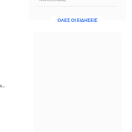
ΠΡΙΝ ΑΠΌ 2 ΜΈΡΕΣ
Βέροια: Νεκρός 88χρονος πεζός
μετά από παράσυρση από φορτηγό
ΟΛΕΣ ΟΙ ΕΙΔΗΣΕΙΣ
ΠΡΙΝ ΑΠΌ 2 ΜΈΡΕΣ
Μυτιλήνη: Βρέθηκε νεκρός σε
πηγάδι 52χρονος, στο χωριό
Ασώματος
ΠΡΙΝ ΑΠΌ 2 ΜΈΡΕΣ
Τηλεφωνική επικοινωνία
Παπασταύρου - Έλι Κοέν για τις
εξελίξεις στη Μέση Ανατολή και την
ενεργειακή συνεργασία
ΠΡΙΝ ΑΠΌ 2 ΜΈΡΕΣ
Διπλωματικό θρίλερ ΗΠΑ-Ιράν: Σε
«πολύ προχωρημένο στάδιο» οι
συνομιλίες για συμφωνία, λέει το
Κατάρ
ΠΡΙΝ ΑΠΌ 2 ΜΈΡΕΣ