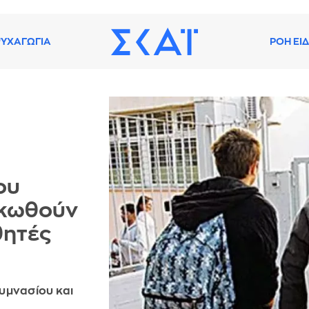
ΥΧΑΓΩΓΙΑ
ΡΟΗ ΕΙ
ου
ακωθούν
θητές
Γυμνασίου και