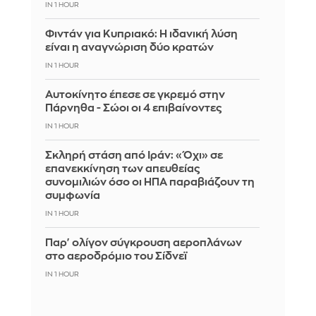
IN 1 HOUR
Φιντάν για Κυπριακό: Η ιδανική λύση
είναι η αναγνώριση δύο κρατών
IN 1 HOUR
Αυτοκίνητο έπεσε σε γκρεμό στην
Πάρνηθα - Σώοι οι 4 επιβαίνοντες
IN 1 HOUR
Σκληρή στάση από Ιράν: «Όχι» σε
επανεκκίνηση των απευθείας
συνομιλιών όσο οι ΗΠΑ παραβιάζουν τη
συμφωνία
IN 1 HOUR
Παρ' ολίγον σύγκρουση αεροπλάνων
στο αεροδρόμιο του Σίδνεϊ
IN 1 HOUR