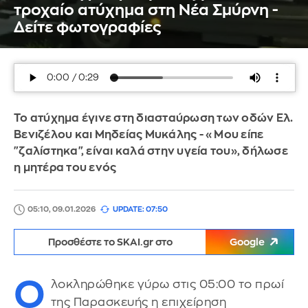
τροχαίο ατύχημα στη Νέα Σμύρνη -
Δείτε φωτογραφίες
Το ατύχημα έγινε στη διασταύρωση των οδών Ελ.
Βενιζέλου και Μηδείας Μυκάλης - «Μου είπε
"ζαλίστηκα", είναι καλά στην υγεία του», δήλωσε
η μητέρα του ενός
05:10, 09.01.2026
UPDATE: 07:50
Προσθέστε το SKAI.gr στο
Google
Ο
λοκληρώθηκε γύρω στις 05:00 το πρωί
της Παρασκευής η επιχείρηση