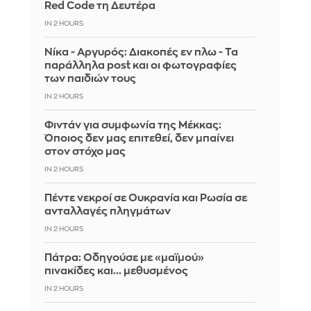
Red Code τη Δευτέρα
IN 2 HOURS
Νίκα - Αργυρός: Διακοπές εν πλω - Τα
παράλληλα post και οι φωτογραφίες
των παιδιών τους
IN 2 HOURS
Φιντάν για συμφωνία της Μέκκας:
Όποιος δεν μας επιτεθεί, δεν μπαίνει
στον στόχο μας
IN 2 HOURS
Πέντε νεκροί σε Ουκρανία και Ρωσία σε
ανταλλαγές πληγμάτων
IN 2 HOURS
Πάτρα: Οδηγούσε με «μαϊμού»
πινακίδες και... μεθυσμένος
IN 2 HOURS