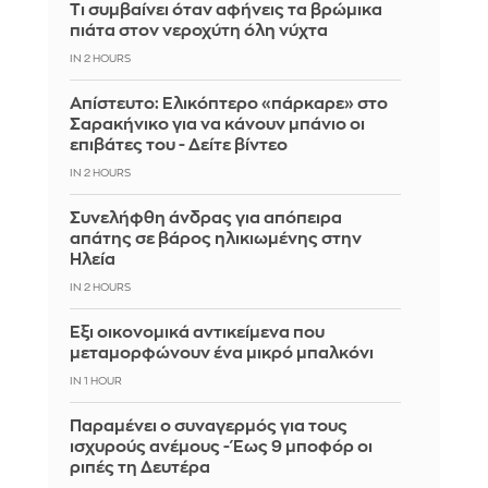
Τι συμβαίνει όταν αφήνεις τα βρώμικα
πιάτα στον νεροχύτη όλη νύχτα
IN 2 HOURS
Απίστευτο: Ελικόπτερο «πάρκαρε» στο
Σαρακήνικο για να κάνουν μπάνιο οι
επιβάτες του - Δείτε βίντεο
IN 2 HOURS
Συνελήφθη άνδρας για απόπειρα
απάτης σε βάρος ηλικιωμένης στην
Ηλεία
IN 2 HOURS
Έξι οικονομικά αντικείμενα που
μεταμορφώνουν ένα μικρό μπαλκόνι
IN 1 HOUR
Παραμένει ο συναγερμός για τους
ισχυρούς ανέμους - Έως 9 μποφόρ οι
ριπές τη Δευτέρα