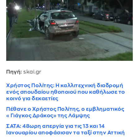
Πηγή:
skai.gr
Χρήστος Πολίτης: Η καλλιτεχνική διαδρομή
ενός σπουδαίου ηθοποιού που καθήλωσε το
κοινό για δεκαετίες
Πέθανε ο Χρήστος Πολίτης, ο εμβληματικός
«Γιάγκος Δράκος» της Λάμψης
ΣΑΤΑ: 48ωρη απεργία για τις 13 και 14
Ιανουαρίου αποφάσισαν τα ταξί στην Αττική