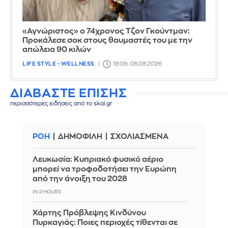
«Αγνώριστος» ο 74χρονος Τζον Γκούντμαν:
Προκάλεσε σοκ στους θαυμαστές του με την
απώλεια 90 κιλών
LIFE STYLE - WELLNESS
18:09, 08.08.2026
ΔΙΑΒΑΣΤΕ ΕΠΙΣΗΣ
περισσότερες ειδήσεις από το skai.gr
ΡΟΗ
ΔΗΜΟΦΙΛΗ
ΣΧΟΛΙΑΣΜΕΝΑ
Λευκωσία: Κυπριακό φυσικό αέριο
μπορεί να τροφοδοτήσει την Ευρώπη
από την άνοιξη του 2028
IN 2 HOURS
Χάρτης Πρόβλεψης Κινδύνου
Πυρκαγιάς: Ποιες περιοχές τίθενται σε