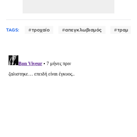
TAGS:
τροχαίο
απεγκλωβισμός
τραμ