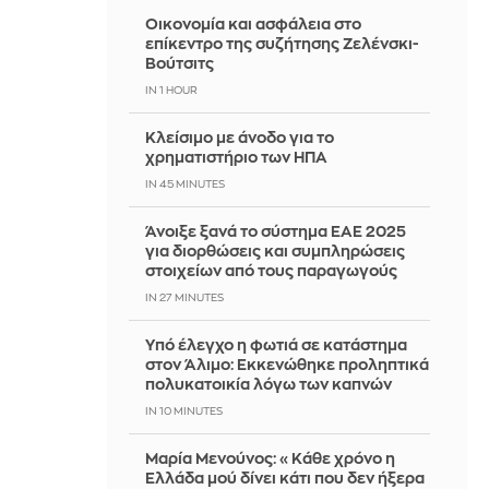
Οικονομία και ασφάλεια στο
επίκεντρο της συζήτησης Ζελένσκι-
Βούτσιτς
IN 1 HOUR
Κλείσιμο με άνοδο για το
χρηματιστήριο των ΗΠΑ
IN 45 MINUTES
Άνοιξε ξανά το σύστημα ΕΑΕ 2025
για διορθώσεις και συμπληρώσεις
στοιχείων από τους παραγωγούς
IN 27 MINUTES
Yπό έλεγχο η φωτιά σε κατάστημα
στον Άλιμο: Εκκενώθηκε προληπτικά
πολυκατοικία λόγω των καπνών
IN 10 MINUTES
Μαρία Μενούνος: «Κάθε χρόνο η
Ελλάδα μού δίνει κάτι που δεν ήξερα