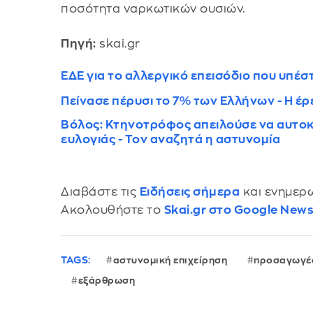
ποσότητα ναρκωτικών ουσιών.
Πηγή:
skai.gr
ΕΔΕ για το αλλεργικό επεισόδιο που υπέ
Πείνασε πέρυσι το 7% των Ελλήνων - Η έ
Βόλος: Κτηνοτρόφος απειλούσε να αυτοκ
ευλογιάς - Τον αναζητά η αστυνομία
Διαβάστε τις
Ειδήσεις σήμερα
και ενημερω
Ακολουθήστε το
Skai.gr στο Google New
TAGS:
αστυνομική επιχείρηση
προσαγωγέ
εξάρθρωση