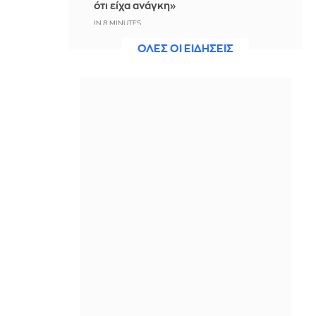
ότι είχα ανάγκη»
IN 8 MINUTES
ΟΛΕΣ ΟΙ ΕΙΔΗΣΕΙΣ
Η ξηρασία απειλεί την
ηλεκτροδότηση της Ευρώπης
ΠΡΙΝ ΑΠΌ 6 ΛΕΠΤΆ
Βραδινό Magazino 07-08-2026
ΠΡΙΝ ΑΠΌ 21 ΛΕΠΤΆ
Μαρίνα Βερνίκου: Έπιασε
λαγοκέφαλο κι έχει κάτι να σου πει
για αυτό
ΠΡΙΝ ΑΠΌ 34 ΛΕΠΤΆ
Η Ισπανία ξεκινά ελέγχους στους
ταξιδιώτες από Ιταλία - Από τα
μεσάνυχτα του Σαββάτου έως τις 7
Σεπτεμβρίου
ΠΡΙΝ ΑΠΌ 45 ΛΕΠΤΆ