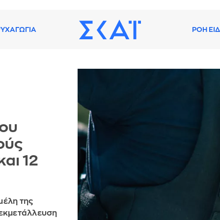
ΥΧΑΓΩΓΙΑ
ΡΟΗ ΕΙ
ου
ούς
αι 12
μέλη της
 εκμετάλλευση