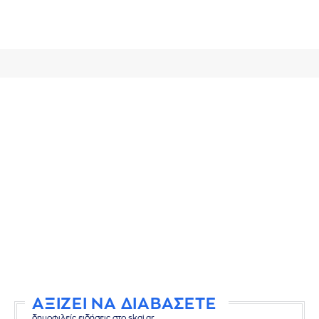
ΑΞΙΖΕΙ ΝΑ ΔΙΑΒΑΣΕΤΕ
δημοφιλείς ειδήσεις στο skai.gr