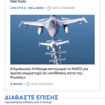
Met Gala
LIFE STYLE - WELLNESS
09:22, 07.08.2026
Κλιμάκωση: Η Μόσχα κατηγορεί το ΝΑΤΟ για
άμεση συμμετοχή σε «επιθέσεις κατά της
Ρωσίας»
ΚΟΣΜΟΣ
10:42, 07.08.2026
ΔΙΑΒΑΣΤΕ ΕΠΙΣΗΣ
περισσότερες ειδήσεις από το skai.gr