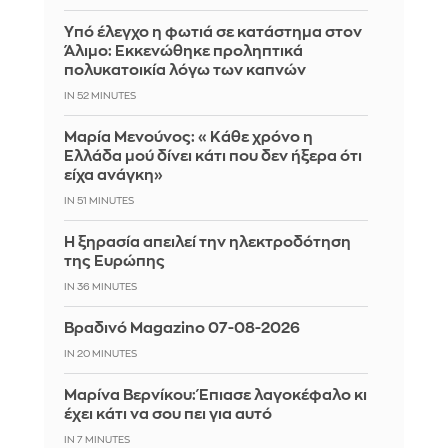
Yπό έλεγχο η φωτιά σε κατάστημα στον
Άλιμο: Εκκενώθηκε προληπτικά
πολυκατοικία λόγω των καπνών
IN 52 MINUTES
Μαρία Μενούνος: «Κάθε χρόνο η
Ελλάδα μού δίνει κάτι που δεν ήξερα ότι
είχα ανάγκη»
IN 51 MINUTES
Η ξηρασία απειλεί την ηλεκτροδότηση
της Ευρώπης
IN 36 MINUTES
Βραδινό Magazino 07-08-2026
IN 20 MINUTES
Μαρίνα Βερνίκου: Έπιασε λαγοκέφαλο κι
έχει κάτι να σου πει για αυτό
IN 7 MINUTES