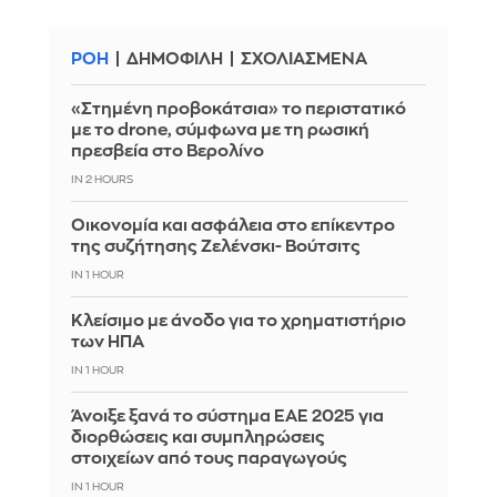
ΡΟΗ
ΔΗΜΟΦΙΛΗ
ΣΧΟΛΙΑΣΜΕΝΑ
«Στημένη προβοκάτσια» το περιστατικό
με το drone, σύμφωνα με τη ρωσική
πρεσβεία στο Βερολίνο
IN 2 HOURS
Οικονομία και ασφάλεια στο επίκεντρο
της συζήτησης Ζελένσκι- Βούτσιτς
IN 1 HOUR
Κλείσιμο με άνοδο για το χρηματιστήριο
των ΗΠΑ
IN 1 HOUR
Άνοιξε ξανά το σύστημα ΕΑΕ 2025 για
διορθώσεις και συμπληρώσεις
στοιχείων από τους παραγωγούς
IN 1 HOUR