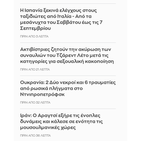
Η Ισπανία ξεκινά ελέγχους στους
ταξιδιώτες από Ιταλία - Από τα
μεσάνυχτα του Σαββάτου έως τις 7
Σεπτεμβρίου
ΠΡΙΝ ΑΠΌ 3 ΛΕΠΤΆ
Ακτιβίστριες ζητούν την ακύρωση των
συναυλιών του Τζάρεντ Λέτο μετά τις
κατηγορίες για σεξουαλική κακοποίηση
ΠΡΙΝ ΑΠΌ 21 ΛΕΠΤΆ
Ουκρανία: 2 Δύο νεκροί και 6 τραυματίες
από ρωσικά πλήγματα στο
Ντνιπροπετρόφσκ
ΠΡΙΝ ΑΠΌ 32 ΛΕΠΤΆ
Ιράν: Ο Αραγτσί εξήρε τις ένοπλες
δυνάμεις και κάλεσε σε ενότητα τις
μουσουλμανικές χώρες
ΠΡΙΝ ΑΠΌ 36 ΛΕΠΤΆ