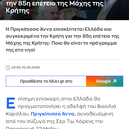
την 85η επέτειο της Μάχης της
Κρήτης
Η Πριγκίπισσα Άννα επισκέπτεται Ελλάδα και
συγκεκριμένα την Κρήτη για την 85η επέτειο της
Μάχης της Κρήτης- Ποιο θα είναι το πρόγραμμα
της στο νησί
22:56, 15.05.2026
Προσθέστε το SKAI.gr στο
Google
Ε
πίσημη επίσκεψη στην Ελλάδα θα
πραγματοποιήσει η αδελφή του Βασιλιά
Καρόλου,
Πριγκίπισσα Άννα,
συνοδευόμενη
από τον σύζυγό της Σερ Τιμ Λόρενς την
Παρασκευή 22 Μαΐου.