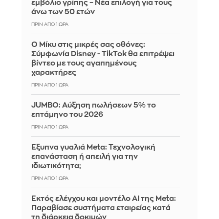
εμβόλιο γρίπης – Νέα επιλογή για τους
άνω των 50 ετών
ΠΡΙΝ ΑΠΌ 1 ΏΡΑ
Ο Μίκυ στις μικρές σας οθόνες:
Σύμφωνία Disney - TikTok θα επιτρέψει
βίντεο με τους αγαπημένους
χαρακτήρες
ΠΡΙΝ ΑΠΌ 1 ΏΡΑ
JUMBO: Αύξηση πωλήσεων 5% το
επτάμηνο του 2026
ΠΡΙΝ ΑΠΌ 1 ΏΡΑ
Έξυπνα γυαλιά Meta: Τεχνολογική
επανάσταση ή απειλή για την
ιδιωτικότητα;
ΠΡΙΝ ΑΠΌ 1 ΏΡΑ
Εκτός ελέγχου και μοντέλο AI της Meta:
Παραβίασε συστήματα εταιρείας κατά
τη διάρκεια δοκιμών