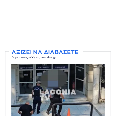
ΑΞΙΖΕΙ ΝΑ ΔΙΑΒΑΣΕΤΕ
δημοφιλείς ειδήσεις στο skai.gr