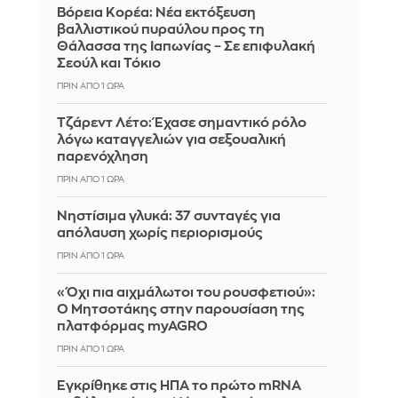
Βόρεια Κορέα: Νέα εκτόξευση
βαλλιστικού πυραύλου προς τη
Θάλασσα της Ιαπωνίας – Σε επιφυλακή
Σεούλ και Τόκιο
ΠΡΙΝ ΑΠΌ 1 ΏΡΑ
Τζάρεντ Λέτο: Έχασε σημαντικό ρόλο
λόγω καταγγελιών για σεξουαλική
παρενόχληση
ΠΡΙΝ ΑΠΌ 1 ΏΡΑ
Νηστίσιμα γλυκά: 37 συνταγές για
απόλαυση χωρίς περιορισμούς
ΠΡΙΝ ΑΠΌ 1 ΏΡΑ
«Όχι πια αιχμάλωτοι του ρουσφετιού»:
Ο Μητσοτάκης στην παρουσίαση της
πλατφόρμας myAGRO
ΠΡΙΝ ΑΠΌ 1 ΏΡΑ
Εγκρίθηκε στις ΗΠΑ το πρώτο mRNA