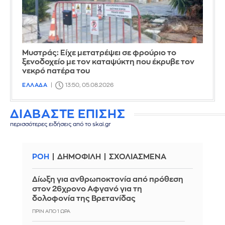
Mυστράς: Είχε μετατρέψει σε φρούριο το
ξενοδοχείο με τον καταψύκτη που έκρυβε τον
νεκρό πατέρα του
ΕΛΛΑΔΑ
13:50, 05.08.2026
ΔΙΑΒΑΣΤΕ ΕΠΙΣΗΣ
περισσότερες ειδήσεις από το skai.gr
ΡΟΗ
ΔΗΜΟΦΙΛΗ
ΣΧΟΛΙΑΣΜΕΝΑ
Δίωξη για ανθρωποκτονία από πρόθεση
στον 26χρονο Αφγανό για τη
δολοφονία της Βρετανίδας
ΠΡΙΝ ΑΠΌ 1 ΏΡΑ